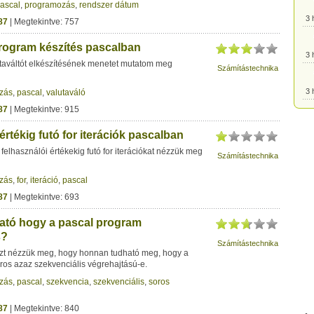
ascal
,
programozás
,
rendszer dátum
3 
87
| Megtekintve: 757
program készítés pascalban
3 
utaváltót elkészítésének menetet mutatom meg
Számítástechnika
3 
zás
,
pascal
,
valutaváló
87
| Megtekintve: 915
3 
értékig futó for iterációk pascalban
felhasználói értékekig futó for iterációkat nézzük meg
Számítástechnika
3 
zás
,
for
,
iteráció
,
pascal
87
| Megtekintve: 693
3 
tó hogy a pascal program
s?
3 
Számítástechnika
zt nézzük meg, hogy honnan tudható meg, hogy a
ros azaz szekvenciális végrehajtású-e.
3 
zás
,
pascal
,
szekvencia
,
szekvenciális
,
soros
87
| Megtekintve: 840
3 