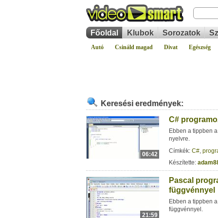
Főoldal
Klubok
Sorozatok
Sz
Autó
Csináld magad
Divat
Egészség
Keresési eredmények:
C# programoz
Ebben a tippben a 
nyelvre.
Címkék:
C#
,
prog
06:42
Készítette:
adam8
Pascal progr
függvénnyel
Ebben a tippben a
függvénnyel.
21:59