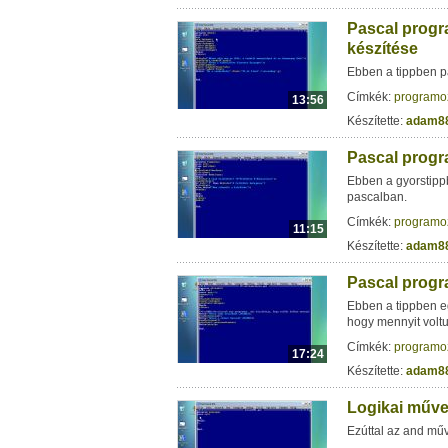
Pascal progr
készítése
Ebben a tippben p
Címkék:
programo
13:56
Készítette:
adam8
Pascal progr
Ebben a gyorstipp
pascalban.
Címkék:
programo
11:15
Készítette:
adam8
Pascal progr
Ebben a tippben e
hogy mennyit voltu
Címkék:
programo
17:24
Készítette:
adam8
Logikai műve
Ezúttal az and mű