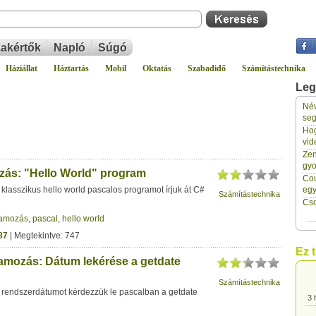
akértők
Napló
Súgó
Háziállat
Háztartás
Mobil
Oktatás
Szabadidő
Számítástechnika
Leg
Név
3 
seg
Hog
vid
3 
Zen
gyo
ás: "Hello World" program
Cou
3 
klasszikus hello world pascalos programot írjuk át C#
eg
Számítástechnika
Cso
ramozás
,
pascal
,
hello world
3 
87
| Megtekintve: 747
Ez 
amozás: Dátum lekérése a getdate
3 
Számítástechnika
 rendszerdátumot kérdezzük le pascalban a getdate
3 