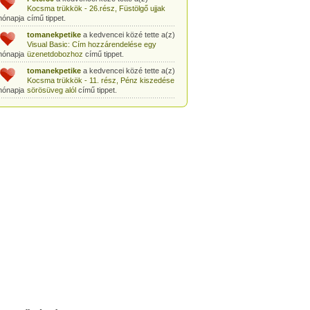
Kocsma trükkök - 26.rész, Füstölgő ujjak
hónapja
című tippet.
tomanekpetike
a kedvencei közé tette a(z)
Visual Basic: Cím hozzárendelése egy
hónapja
üzenetdobozhoz
című tippet.
tomanekpetike
a kedvencei közé tette a(z)
Kocsma trükkök - 11. rész, Pénz kiszedése
hónapja
sörösüveg alól
című tippet.
tomanekpetike
a kedvencei közé tette a(z)
Egyszerű bűvésztrükk: Pénz kiszedése
hónapja
gyufásdobozból
című tippet.
tomanekpetike
a kedvencei közé tette a(z)
Csodák Palotája: Coriolis-szoba
című tippet.
hónapja
tomanekpeti
a kedvencei közé tette a(z)
Sminkleckék - 1. rész: tusvonal készítése
hónapja
című tippet.
tomanekpeti
a kedvencei közé tette a(z)
Sminkleckék - 8.rész: Hogyan tanuljunk
hónapja
meg sminkelni?
című tippet.
tomanekpeti
a kedvencei közé tette a(z)
Öltönyvásárlás - 2. rész, Méretválasztás
hónapja
című tippet.
tomanekpeti
a kedvencei közé tette a(z)
Sminkleckék - 6.rész: a smink szerepe a
hónapja
hétköznapokban
című tippet.