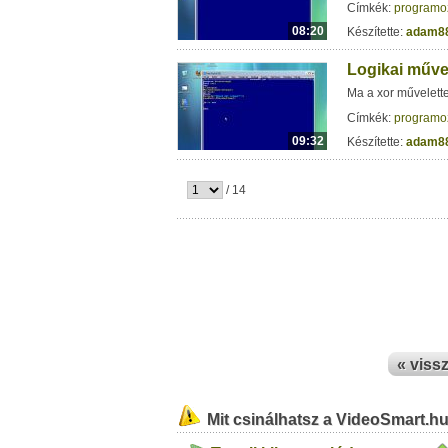
Címkék:
programo
08:20
Készítette:
adam8
Logikai műve
Ma a xor művelett
Címkék:
programo
09:32
Készítette:
adam8
/ 14
« viss
Mit csinálhatsz a VideoSmart.h