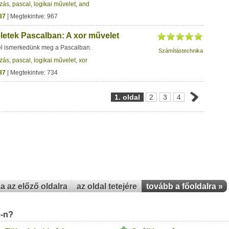
zás
,
pascal
,
logikai művelet
,
and
87
| Megtekintve: 967
letek Pascalban: A xor művelet
el ismerkedünk meg a Pascalban.
Számítástechnika
zás
,
pascal
,
logikai művelet
,
xor
87
| Megtekintve: 734
1. oldal
2
3
4
za az előző oldalra
az oldal tetejére
tovább a főoldalra »
u-n?