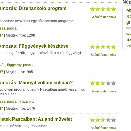
Nép
amozás: Dízeltankoló program
ef
3 
a
Számítástechnika
ascalban készítünk egy dízeltankoló programot.
gr
zás
,
pascal
ké
3 
sz
87
| Megtekintve: 1208
s
3 
sz
amozás: Függvények készítése
ben megnézzük, hogyan készítsünk saját függvényt
Számítástechnika
3 
zás
,
függvény
,
pascal
87
| Megtekintve: 985
3 
amozás: Mennyit voltam suliban?
gy olyan programot írunk Pascalban amely kiszámítja,
Számítástechnika
nk suliban.
zás
,
pascal
,
átszámító
87
| Megtekintve: 1476
letek Pascalban: Az and művelet
veletet nézzük meg Pascalban.
Számítástechnika