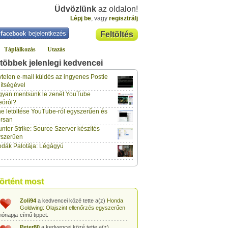
Üdvözlünk
az oldalon!
Lépj be
, vagy
regisztrálj
Feltöltés
Táplálkozás
Utazás
többek jelenlegi kedvencei
klaus70
a kedvencei közé tette a(z)
Lockerz meghívó és regisztráció
című
telen e-mail küldés az ingyenes Postie
hónapja
tippet.
ítségével
yan mentsünk le zenét YouTube
vidazoltan
a kedvencei közé tette a(z)
eóról?
Hogyan csinálják a négy ász kártyatrükköt?
hónapja
című tippet.
e letöltése YouTube-ról egyszerűen és
rsan
vidazoltan
a kedvencei közé tette a(z)
nter Strike: Source Szerver készítés
Egyszerű kártyatrükk: Kártyalap kitalálása
hónapja
trükkösen
című tippet.
yszerűen
dák Palotája: Légágyú
vidazoltan
a kedvencei közé tette a(z)
Egyszerű kártyatrükk: Megváltozó
hónapja
kártyalap a pakli tetején
című tippet.
vidazoltan
a kedvencei közé tette a(z)
történt most
Egyszerű kártyatrükk: STOP!
című tippet.
hónapja
Zoli94
a kedvencei közé tette a(z)
Honda
Goldwing: Olajszint ellenőrzés egyszerűen
hónapja
című tippet.
Peter80
a kedvencei közé tette a(z)