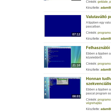
Címkék:
getdate
,
p
Készítette:
adam8
Valutaváltó 
A tippben egy val
pascalban.
Címkék:
programo
07:12
Készítette:
adam8
Felhasználói 
Ebben a tippben a 
közelebbről.
Címkék:
programo
21:10
Készítette:
adam8
Honnan tudha
szekvenciáli
Ebben a tippben a
pascal program so
08:03
Címkék:
programo
végrehajtás
Készítette:
adam8