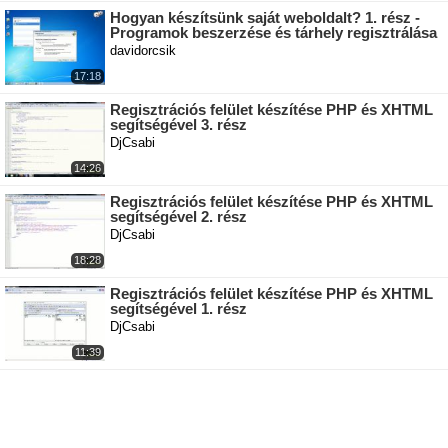
Hogyan készítsünk saját weboldalt? 1. rész -
Programok beszerzése és tárhely regisztrálása
davidorcsik
17:18
Regisztrációs felület készítése PHP és XHTML
segítségével 3. rész
DjCsabi
14:26
Regisztrációs felület készítése PHP és XHTML
segítségével 2. rész
DjCsabi
18:28
Regisztrációs felület készítése PHP és XHTML
segítségével 1. rész
DjCsabi
11:39