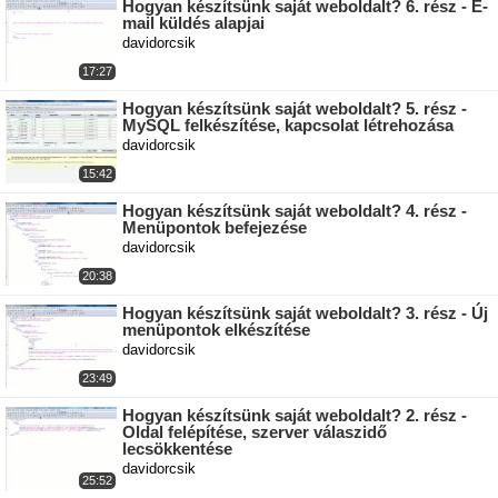
Hogyan készítsünk saját weboldalt? 6. rész - E-
mail küldés alapjai
davidorcsik
17:27
Hogyan készítsünk saját weboldalt? 5. rész -
MySQL felkészítése, kapcsolat létrehozása
davidorcsik
15:42
Hogyan készítsünk saját weboldalt? 4. rész -
Menüpontok befejezése
davidorcsik
20:38
Hogyan készítsünk saját weboldalt? 3. rész - Új
menüpontok elkészítése
davidorcsik
23:49
Hogyan készítsünk saját weboldalt? 2. rész -
Oldal felépítése, szerver válaszidő
lecsökkentése
davidorcsik
25:52