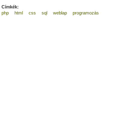
Címkék:
php
html
css
sql
weblap
programozás