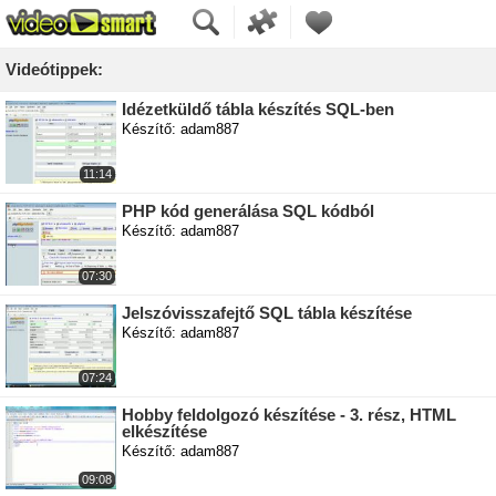
Videótippek:
Idézetküldő tábla készítés SQL-ben
Készítő: adam887
11:14
PHP kód generálása SQL kódból
Készítő: adam887
07:30
Jelszóvisszafejtő SQL tábla készítése
Készítő: adam887
07:24
Hobby feldolgozó készítése - 3. rész, HTML
elkészítése
Készítő: adam887
09:08