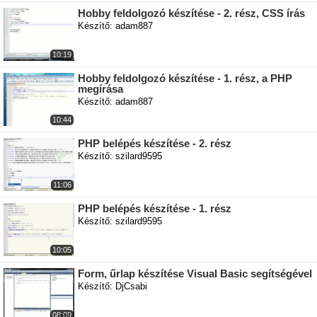
Hobby feldolgozó készítése - 2. rész, CSS írás
Készítő: adam887
10:19
Hobby feldolgozó készítése - 1. rész, a PHP
megírása
Készítő: adam887
10:44
PHP belépés készítése - 2. rész
Készítő: szilard9595
11:06
PHP belépés készítése - 1. rész
Készítő: szilard9595
10:05
Form, űrlap készítése Visual Basic segítségével
Készítő: DjCsabi
08:09