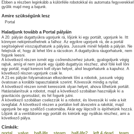
Ebben a részben leginkább a különféle robotokkal és automata fegyverekkel
gyűlik majd meg a bajunk.
Amire szükségünk lesz
Portal
Haladjunk tovább a Portal pályáin
A 20. pályán dugattyúkra ugorjunk rá, lőjünk ki egy portált, ugorjunk le. Itt
könnyen nekipréselhetnek a falhoz. Az egyikre ugorjunk rá, de a portál
segítségével visszajuthatunk a pályára. Jussunk minél feljebb a pályán. Ne
felejtsük el, hogy át lehet lőni a rácsokon. A dugattyúkra ráugorhatunk, nem
fogunk leesni.
A következő részen ismét egy csőrendszerhez jutunk, gyalogoljunk végig
rajtuk, amíg el nem jutunk egy újabb dugattyús részhez, ahol fölé kell lőni
egy portál, majd keresni kell olyan helyet, ahol leugorhatunk a kapuhoz. A
következő részen ugorjunk csak le.
A 21-es pályán folyamatosan elkezdenek lőni a robotok, jussunk végig
óvatosan a korábbi tapasztalatok szerint. Kövessük mindig a nyilat.
A következő részen ismét keressünk olyan helyet, ahova lőhetünk portált.
Hatástalanítsuk a robotot, majd a következő szobában használjuk ki a
gravitációs gyorsulást, és fel fogunk jutni.
A következő szobában cselezzük ki a robotot, és lövessük ki vele a két
üvegfalat. A következő részen a portálon kell átvezetni a rakétát, majd
ugorjunk be egy szellőző csatornába. Akár egy lépcsőt is építhetünk hozzá.
Lőjünk át a ventilátoron egy portált és kiérünk egy nyálkás részhez, ami a
következő pálya.
Címkék:
portal
valve
half-life
steam
half-life2
left 4 dead
team