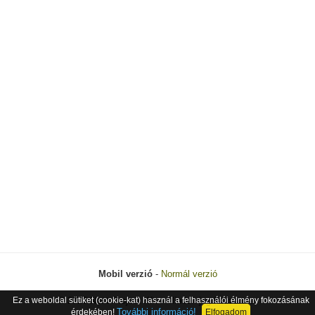
Mobil verzió
-
Normál verzió
Ez a weboldal sütiket (cookie-kat) használ a felhasználói élmény fokozásának
© 2026 Next Project Kft. - Minden jog fenntartva.
További információ!
érdekében!
Elfogadom