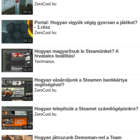
ZeroCool.hu
05:01
Portal: Hogyan vigyük végig gyorsan a játékot?
- 1.rész
ZeroCool.hu
04:12
Hogyan magyarítsuk le Steamünket? A
hivatalos beállítás!
Textmanus
01:43
Hogyan vásároljunk a Steamen bankkártya
segítségével?
ZeroCool.hu
09:02
Hogyan telepítsük a Steamet számítógépünkre?
ZeroCool.hu
06:08
Hogyan játsszunk Demoman-nel a Team