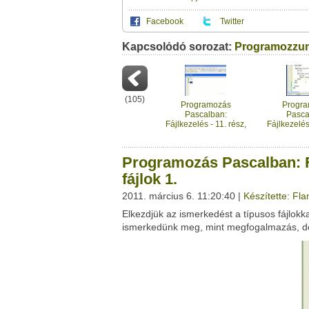
Facebook
Twitter
Kapcsolódó sorozat:
Ez a videótipp a következő klub(ok)ba tartoz
Programozzun
A(z) "Programozás Pascalban: Fájlkezelés - 
használhatod a saját leveleződet
,
vagy
ez
Pascal Fan Club
Neved:
Ha van egy kis időd,
nézz szét meglévő klubja
(
105
)
E-mail címed:
Programozás
Progr
Pascalban:
Pasca
Fájlkezelés - 11. rész,
Fájlkezelés 
Címzett e-mail címe:
Matrix beolvasása
Matrix be
szöveges
szöv
állományból - 1
állomány
Programozás Pascalban: Fá
fájlok 1.
2011. március 6. 11:20:40 |
Készítette: Fl
Facebook
Twitter
Elkezdjük az ismerkedést a típusos fájlok
Del.icio.us
Live
ismerkedünk meg, mint megfogalmazás, dek