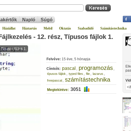
akértők
Napló
Súgó
Háziállat
Háztartás
Mobil
Oktatás
Szabadidő
Számítástechnika
lkezelés - 12. rész, Típusos fájlok 1.
Felvéve:
15 éve, 5 hónapja
Elk
programozás
pascal
Címkék:
,
,
pas
,
,
,
,
típusos fájlok
typed files
file
lazarus
ala
számítástechnika
dek
,
Vid
freepascal
3051
Megtekintve: