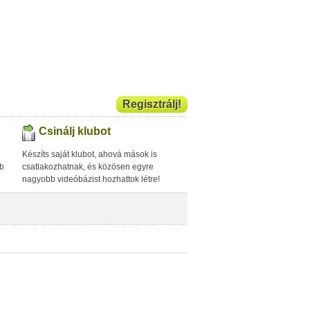
Regisztrálj!
Csinálj klubot
Készíts saját klubot, ahová mások is
bb
csatlakozhatnak, és közösen egyre
nagyobb videóbázist hozhattok létre!