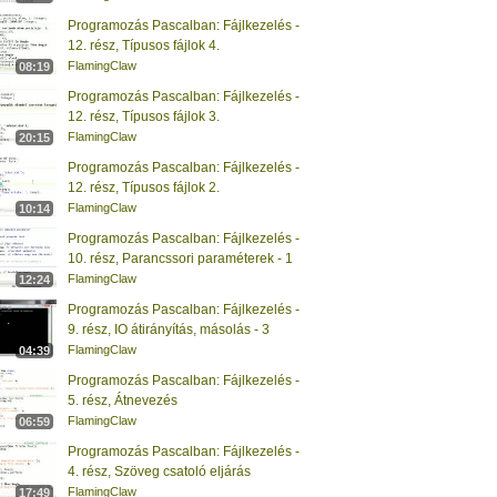
Programozás Pascalban: Fájlkezelés -
12. rész, Típusos fájlok 4.
FlamingClaw
08:19
Programozás Pascalban: Fájlkezelés -
12. rész, Típusos fájlok 3.
FlamingClaw
20:15
Programozás Pascalban: Fájlkezelés -
12. rész, Típusos fájlok 2.
FlamingClaw
10:14
Programozás Pascalban: Fájlkezelés -
10. rész, Parancssori paraméterek - 1
FlamingClaw
12:24
Programozás Pascalban: Fájlkezelés -
9. rész, IO átirányítás, másolás - 3
FlamingClaw
04:39
Programozás Pascalban: Fájlkezelés -
5. rész, Átnevezés
FlamingClaw
06:59
Programozás Pascalban: Fájlkezelés -
4. rész, Szöveg csatoló eljárás
FlamingClaw
17:49