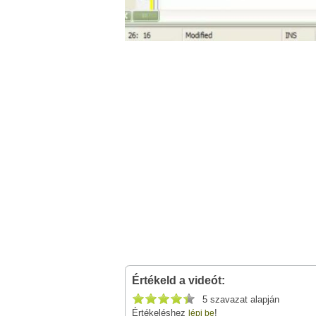
Értékeld a videót:
5 szavazat alapján
Értékeléshez
!
lépj be