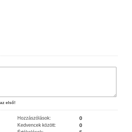
az első!
0
Hozzászólások:
0
Kedvencek között: