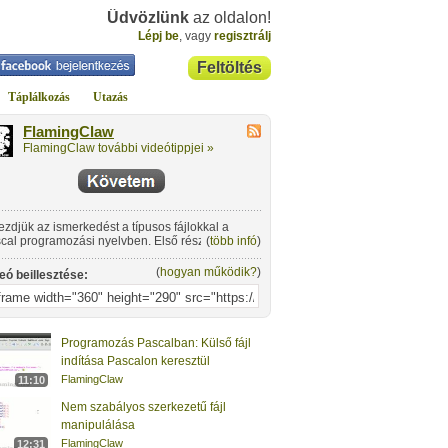
Üdvözlünk
az oldalon!
Lépj be
, vagy
regisztrálj
Feltöltés
Táplálkozás
Utazás
FlamingClaw
FlamingClaw további videótippjei »
ezdjük az ismerkedést a típusos fájlokkal a
cal programozási nyelvben. Első részben az
(
több infó
)
pokkal ismerkedünk meg, mint megfogalmazás,
laráció, tárolás.
(
hogyan működik?
)
eó beillesztése:
Programozás Pascalban: Külső fájl
indítása Pascalon keresztül
FlamingClaw
11:10
Nem szabályos szerkezetű fájl
manipulálása
FlamingClaw
12:31