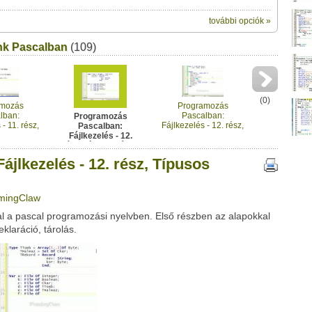
további opciók »
ik:
k Pascalban
(109)
megosztásához
12. rész, Típusos fájlok 1." című videótipp
t a felületet:
Üzenet (opcionális):
!
ink között
(
0
)
amozás
Programozás
lban:
Pascalban:
Programozás
- 11. rész,
Fájlkezelés - 12. rész,
Pascalban:
olvasása
Típusos fájlok 2.
Fájlkezelés - 12.
eges
rész, Típusos fájlok
ból - 2
1.
jlkezelés - 12. rész, Típusos
amingClaw
Google
Digg
kal a pascal programozási nyelvben. Első részben az alapokkal
laráció, tárolás.