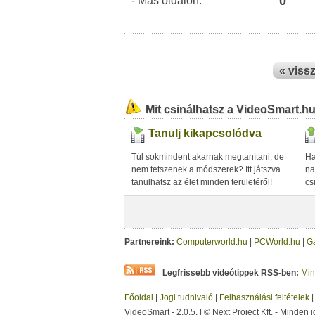
0
- Más oldalon:
« viss
Mit csinálhatsz a VideoSmart.h
Tanulj kikapcsolódva
Túl sokmindent akarnak megtanítani, de
Ha
nem tetszenek a módszerek? Itt játszva
na
tanulhatsz az élet minden területéről!
cs
Partnereink:
Computerworld.hu
|
PCWorld.hu
|
G
Legfrissebb videótippek RSS-ben:
Min
Főoldal
|
Jogi tudnivaló
|
Felhasználási feltételek
VideoSmart - 2.0.5. | © Next Project Kft. - Minden j