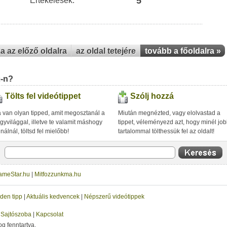
5
Értékelések:
za az előző oldalra
az oldal tetejére
tovább a főoldalra »
u-n?
Tölts fel videótippet
Szólj hozzá
 van olyan tipped, amit megosztanál a
Miután megnézted, vagy elolvastad a
gyvilággal, illetve te valamit máshogy
tippet, véleményezd azt, hogy minél jo
inálnál, töltsd fel mielőbb!
tartalommal tölthessük fel az oldalt!
ameStar.hu
|
Mitfozzunkma.hu
den tipp
|
Aktuális kedvencek
|
Népszerű videótippek
|
Sajtószoba
|
Kapcsolat
og fenntartva.