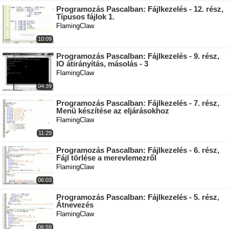
Programozás Pascalban: Fájlkezelés - 12. rész,
Típusos fájlok 1.
FlamingClaw
10:09
Programozás Pascalban: Fájlkezelés - 9. rész,
IO átirányítás, másolás - 3
FlamingClaw
04:39
Programozás Pascalban: Fájlkezelés - 7. rész,
Menü készítése az eljárásokhoz
FlamingClaw
11:29
Programozás Pascalban: Fájlkezelés - 6. rész,
Fájl törlése a merevlemezről
FlamingClaw
06:03
Programozás Pascalban: Fájlkezelés - 5. rész,
Átnevezés
FlamingClaw
06:59