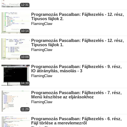
12:31
Programozás Pascalban: Fájlkezelés - 12. rész,
Típusos fájlok 2.
FlamingClaw
10:14
Programozás Pascalban: Fájlkezelés - 12. rész,
Típusos fájlok 1.
FlamingClaw
10:09
Programozás Pascalban: Fájlkezelés - 9. rész,
IO átirányítás, másolás - 3
FlamingClaw
04:39
Programozás Pascalban: Fájlkezelés - 7. rész,
Menü készítése az eljárásokhoz
FlamingClaw
11:29
Programozás Pascalban: Fájlkezelés - 6. rész,
Fájl törlése a merevlemezről