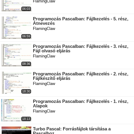
FlamingClaw
06:03
Programozás Pascalban: Fájlkezelés - 5. rész,
Átnevezés
FlamingClaw
06:59
Programozás Pascalban: Fájlkezelés - 3. rész,
Fájl olvasó eljárás
FlamingClaw
08:36
Programozás Pascalban: Fájlkezelés - 2. rész,
Fájlkészítő eljárás
FlamingClaw
18:30
Programozás Pascalban: Fájlkezelés - 1. rész,
Alapok
FlamingClaw
18:13
Turbo Pascal: Forrásfájlok társítása a
Pascalhoz