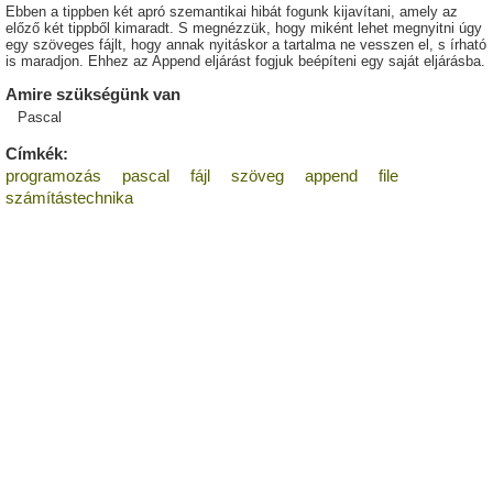
Ebben a tippben két apró szemantikai hibát fogunk kijavítani, amely az
előző két tippből kimaradt. S megnézzük, hogy miként lehet megnyitni úgy
egy szöveges fájlt, hogy annak nyitáskor a tartalma ne vesszen el, s írható
is maradjon. Ehhez az Append eljárást fogjuk beépíteni egy saját eljárásba.
Amire szükségünk van
Pascal
Címkék:
programozás
pascal
fájl
szöveg
append
file
számítástechnika