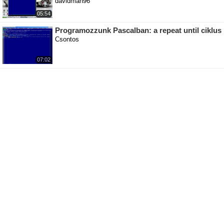
davidman96
05:54
Programozzunk Pascalban: a repeat until ciklus
Csontos
07:02