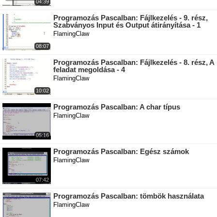
04:39
Programozás Pascalban: Fájlkezelés - 9. rész,
Szabványos Input és Output átirányítása - 1
FlamingClaw
08:07
Programozás Pascalban: Fájlkezelés - 8. rész, A
feladat megoldása - 4
FlamingClaw
10:02
Programozás Pascalban: A char típus
FlamingClaw
05:16
Programozás Pascalban: Egész számok
FlamingClaw
07:42
Programozás Pascalban: tömbök használata
FlamingClaw