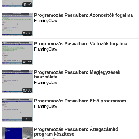
11:40
Programozás Pascalban: Azonosítók fogalma
FlamingClaw
05:00
Programozás Pascalban: Változók fogalma
FlamingClaw
04:36
Programozás Pascalban: Megjegyzések
használata
FlamingClaw
03:08
Programozás Pascalban: Első programom
FlamingClaw
10:02
Programozás Pascalban: Átlagszámító
program készítése