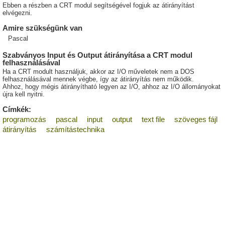
Ebben a részben a CRT modul segítségével fogjuk az átirányítást
elvégezni.
Amire szükségünk van
Pascal
Szabványos Input és Output átirányítása a CRT modul
felhasználásával
Ha a CRT modult használjuk, akkor az I/O műveletek nem a DOS
felhasználásával mennek végbe, így az átirányítás nem működik.
Ahhoz, hogy mégis átirányítható legyen az I/O, ahhoz az I/O állományokat
újra kell nyitni.
Címkék:
programozás
pascal
input
output
text file
szöveges fájl
átirányítás
számítástechnika