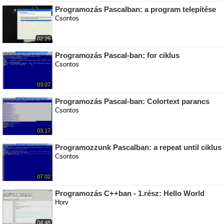
Programozás Pascalban: a program telepítése
Csontos
02:26
Programozás Pascal-ban: for ciklus
Csontos
03:07
Programozás Pascal-ban: Colortext parancs
Csontos
03:17
Programozzunk Pascalban: a repeat until ciklus
Csontos
07:02
Programozás C++ban - 1.rész: Hello World
Horv
04:48