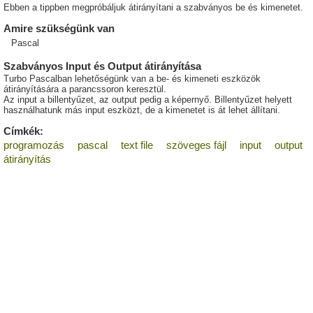
Ebben a tippben megpróbáljuk átirányítani a szabványos be és kimenetet.
Amire szükségünk van
Pascal
Szabványos Input és Output átirányítása
Turbo Pascalban lehetőségünk van a be- és kimeneti eszközök
átirányítására a parancssoron keresztül.
Az input a billentyűzet, az output pedig a képernyő. Billentyűzet helyett
használhatunk más input eszközt, de a kimenetet is át lehet állítani.
Címkék:
programozás
pascal
text file
szöveges fájl
input
output
átirányítás