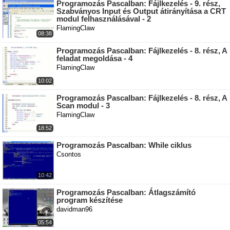
Programozás Pascalban: Fájlkezelés - 9. rész,
Szabványos Input és Output átirányítása a CRT
modul felhasználásával - 2
FlamingClaw
08:38
Programozás Pascalban: Fájlkezelés - 8. rész, A
feladat megoldása - 4
FlamingClaw
10:02
Programozás Pascalban: Fájlkezelés - 8. rész, A
Scan modul - 3
FlamingClaw
18:52
Programozás Pascalban: While ciklus
Csontos
10:42
Programozás Pascalban: Átlagszámító
program készítése
davidman96
05:54