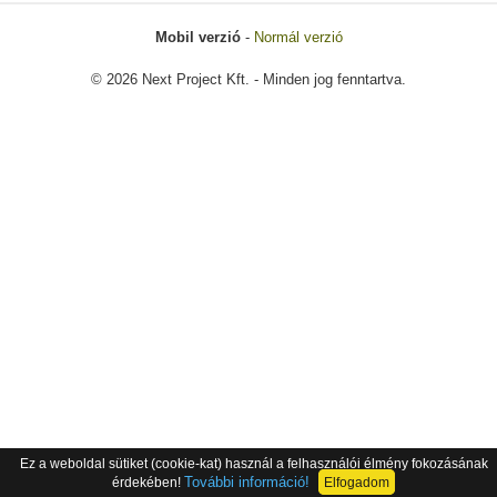
Mobil verzió
-
Normál verzió
© 2026 Next Project Kft. - Minden jog fenntartva.
Ez a weboldal sütiket (cookie-kat) használ a felhasználói élmény fokozásának
További információ!
érdekében!
Elfogadom