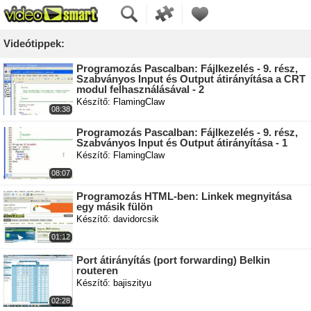
Videótippek:
Programozás Pascalban: Fájlkezelés - 9. rész,
Szabványos Input és Output átirányítása a CRT
modul felhasználásával - 2
Készítő: FlamingClaw
08:38
Programozás Pascalban: Fájlkezelés - 9. rész,
Szabványos Input és Output átirányítása - 1
Készítő: FlamingClaw
08:07
Programozás HTML-ben: Linkek megnyitása
egy másik fülön
Készítő: davidorcsik
01:12
Port átirányítás (port forwarding) Belkin
routeren
Készítő: bajiszityu
02:28