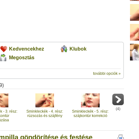
Kedvencekhez
Klubok
Megosztás
további opciók »
ik:
9)
megosztásához
örítése és festése" című videótipp
t a felületet:
ubhoz sem.
Üzenet (opcionális):
!
ink között
(
4
)
 - 3. rész:
Sminkleckék - 4. rész:
Sminkleckék - 5. rész:
kontúr
rúzsozás és szájfény
szájkontúr korrekció
úzása
mpilla göndörítése és festése