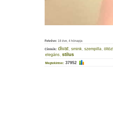
Felvéve:
18 éve, 4 hónapja
divat
smink
szempilla
öltö
Címkék:
,
,
,
stílus
elegáns
,
37952
Megtekintve: