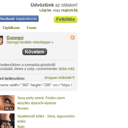
Üdvözlünk
az oldalon!
Lépj be
, vagy
regisztrálj
Feltöltés
Táplálkozás
Utazás
Gyongyi
Gyongyi további videótippjei »
övetkezőkben a szempilla-göndörítő
ználatát, illetve a szép, csomómentes
(
több infó
)
mpillafestés trükkjeit tanulhatjuk meg.
(
hogyan működik?
)
eó beillesztése:
Sexy party smink: Füstös szem
készítés lépésről-lépésre
Bourjois
08:12
Nyakkendő kötés - Sima, egycsomós
kötés
Bado
01:56