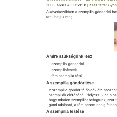
2008. április 4. 09:58:18 |
Készítette: Gyon
A következőkben a szempilla-göndörítő hasz
Facebook
Twitter
tanulhatjuk meg.
Del.icio.us
Live
Amire szükségünk lesz
szempilla-göndörítő
szempillafesték
fém szempilla fésű
A szempilla göndörítése
A szempilla-göndörítő ősidők óta használt
szempillák elérésénél. Helyezzük be a s
hogy minden szempillát befogtunk, szorít
gumi található, a fém perem pedig felpönd
A szempilla festése