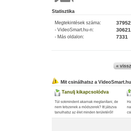
Statisztika
37952
Megtekintések száma:
30621
- VideoSmart.hu-n:
7331
- Más oldalon:
« viss
Mit csinálhatsz a VideoSmart.h
Tanulj kikapcsolódva
Túl sokmindent akarnak megtanítani, de
Ha
nem tetszenek a módszerek? Itt játszva
na
tanulhatsz az élet minden területéről!
cs