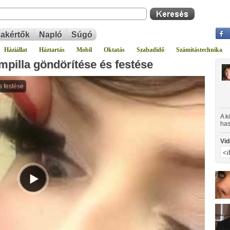
akértők
Napló
Súgó
Háziállat
Háztartás
Mobil
Oktatás
Szabadidő
Számítástechnika
mpilla göndörítése és festése
A k
has
sze
Vid