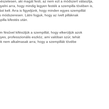
rmészetesen, aki magát festi, az nem ezt a módszert választja,
lni arra, hogy mindig legyen festék a szempilla tövében is,
t kelt. Arra is figyeljünk, hogy minden egyes szempillát
módszeresen. Látni fogjuk, hogy az ívelt pilláknak
lla kifestés után.
m fésűvel kifésüljük a szempillát, hogy elkerüljük azok
es, professzionális eszköz, ami valóban szúr, tehát
k nem alkalmasak arra, hogy a szempillák tövébe