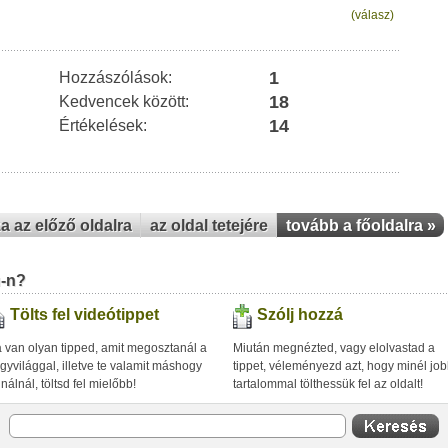
(válasz)
1
Hozzászólások:
18
Kedvencek között:
14
Értékelések:
za az előző oldalra
az oldal tetejére
tovább a főoldalra »
u-n?
Tölts fel videótippet
Szólj hozzá
 van olyan tipped, amit megosztanál a
Miután megnézted, vagy elolvastad a
gyvilággal, illetve te valamit máshogy
tippet, véleményezd azt, hogy minél jo
inálnál, töltsd fel mielőbb!
tartalommal tölthessük fel az oldalt!