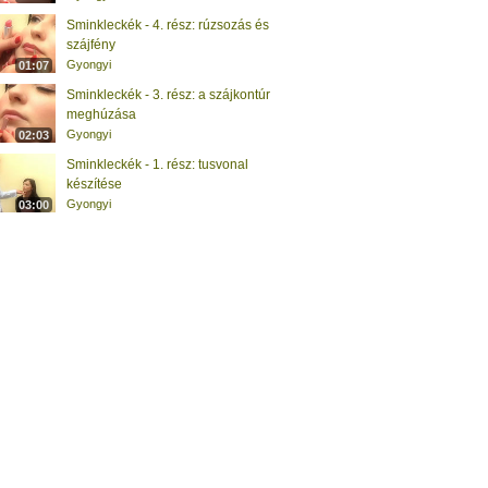
Sminkleckék - 4. rész: rúzsozás és
szájfény
Gyongyi
01:07
Sminkleckék - 3. rész: a szájkontúr
meghúzása
Gyongyi
02:03
Sminkleckék - 1. rész: tusvonal
készítése
Gyongyi
03:00