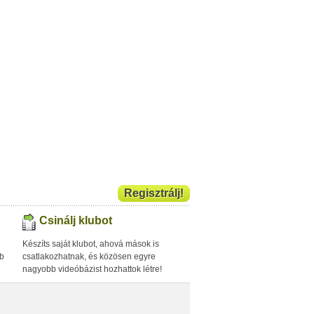
Regisztrálj!
Csinálj klubot
Készíts saját klubot, ahová mások is
bb
csatlakozhatnak, és közösen egyre
nagyobb videóbázist hozhattok létre!