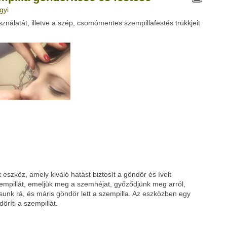
gyi
nálatát, illetve a szép, csomómentes szempillafestés trükkjeit
Google
Digg
 eszköz, amely kiváló hatást biztosít a göndör és ívelt
zempillát, emeljük meg a szemhéjat, győződjünk meg arról,
sunk rá, és máris göndör lett a szempilla. Az eszközben egy
öríti a szempillát.