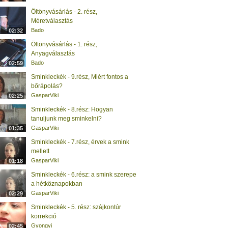
Öltönyvásárlás - 2. rész,
Méretválasztás
Bado
02:32
Öltönyvásárlás - 1. rész,
Anyagválasztás
Bado
02:59
Sminkleckék - 9.rész, Miért fontos a
bőrápolás?
GasparViki
02:25
Sminkleckék - 8.rész: Hogyan
tanuljunk meg sminkelni?
GasparViki
01:35
Sminkleckék - 7.rész, érvek a smink
mellett
GasparViki
01:18
Sminkleckék - 6.rész: a smink szerepe
a hétköznapokban
GasparViki
02:29
Sminkleckék - 5. rész: szájkontúr
korrekció
Gyongyi
02:45