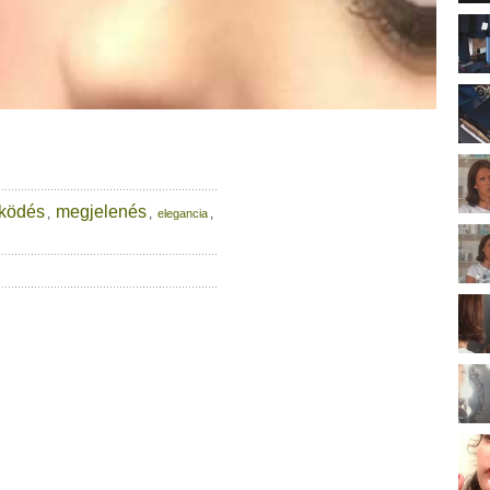
zködés
megjelenés
,
,
,
elegancia