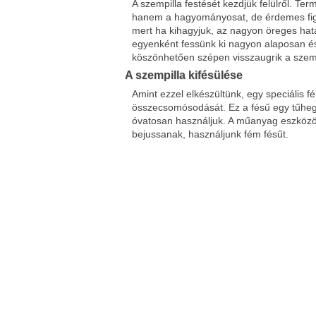
A szempilla festését kezdjük felülről. Te
hanem a hagyományosat, de érdemes figye
mert ha kihagyjuk, az nagyon öreges hatás
egyenként fessünk ki nagyon alaposan és 
köszönhetően szépen visszaugrik a szempi
A szempilla kifésülése
Amint ezzel elkészültünk, egy speciális fé
összecsomósodását. Ez a fésű egy tűhegy
óvatosan használjuk. A műanyag eszközö
bejussanak, használjunk fém fésűt.