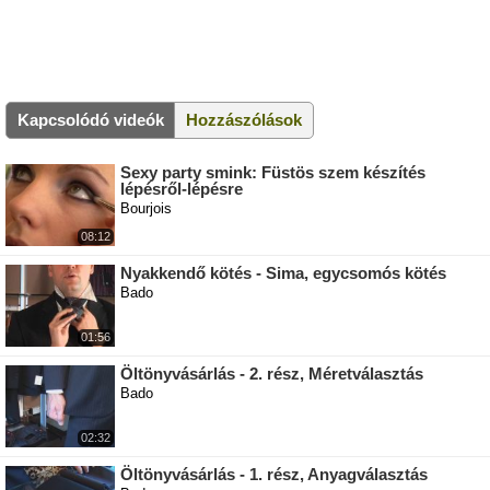
Kapcsolódó videók
Hozzászólások
Sexy party smink: Füstös szem készítés
lépésről-lépésre
Bourjois
08:12
Nyakkendő kötés - Sima, egycsomós kötés
Bado
01:56
Öltönyvásárlás - 2. rész, Méretválasztás
Bado
02:32
Öltönyvásárlás - 1. rész, Anyagválasztás