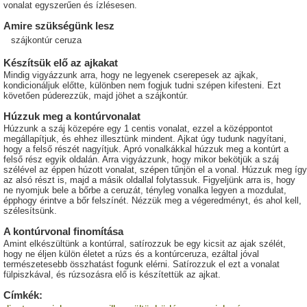
vonalat egyszerűen és ízlésesen.
Amire szükségünk lesz
szájkontúr ceruza
Készítsük elő az ajkakat
Mindig vigyázzunk arra, hogy ne legyenek cserepesek az ajkak,
kondicionáljuk előtte, különben nem fogjuk tudni szépen kifesteni. Ezt
követően púderezzük, majd jöhet a szájkontúr.
Húzzuk meg a kontúrvonalat
Húzzunk a száj közepére egy 1 centis vonalat, ezzel a középpontot
megállapítjuk, és ehhez illesztünk mindent. Ajkat úgy tudunk nagyítani,
hogy a felső részét nagyítjuk. Apró vonalkákkal húzzuk meg a kontúrt a
felső rész egyik oldalán. Arra vigyázzunk, hogy mikor bekötjük a száj
szélével az éppen húzott vonalat, szépen tűnjön el a vonal. Húzzuk meg így
az alsó részt is, majd a másik oldallal folytassuk. Figyeljünk arra is, hogy
ne nyomjuk bele a bőrbe a ceruzát, tényleg vonalka legyen a mozdulat,
épphogy érintve a bőr felszínét. Nézzük meg a végeredményt, és ahol kell,
szélesítsünk.
A kontúrvonal finomítása
Amint elkészültünk a kontúrral, satírozzuk be egy kicsit az ajak szélét,
hogy ne éljen külön életet a rúzs és a kontúrceruza, ezáltal jóval
természetesebb összhatást fogunk elérni. Satírozzuk el ezt a vonalat
fülpiszkával, és rúzsozásra elő is készítettük az ajkat.
Címkék: