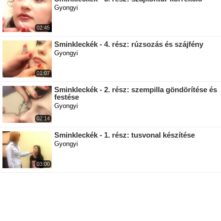
Gyongyi
02:45
Sminkleckék - 4. rész: rúzsozás és szájfény
Gyongyi
01:07
Sminkleckék - 2. rész: szempilla göndörítése és
festése
Gyongyi
02:14
Sminkleckék - 1. rész: tusvonal készítése
Gyongyi
03:00