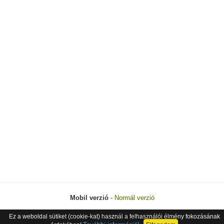
Mobil verzió
-
Normál verzió
Ez a weboldal sütiket (cookie-kat) használ a felhasználói élmény fokozásának
© 2026 Next Project Kft. - Minden jog fenntartva.