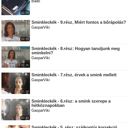
Bado
02:59
Sminkleckék - 9.rész, Miért fontos a bőrápolás?
GasparViki
02:25
Sminkleckék - 8.rész: Hogyan tanuljunk meg
sminkelni?
GasparViki
01:35
Sminkleckék - 7.rész, érvek a smink mellett
GasparViki
01:18
Sminkleckék - 6.rész: a smink szerepe a
hétköznapokban
GasparViki
02:29
Sminkleckék - 5. rész: szájkontúr korrekció