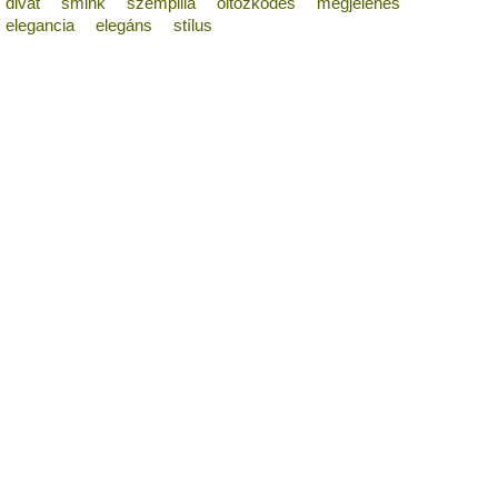
divat
smink
szempilla
öltözködés
megjelenés
elegancia
elegáns
stílus