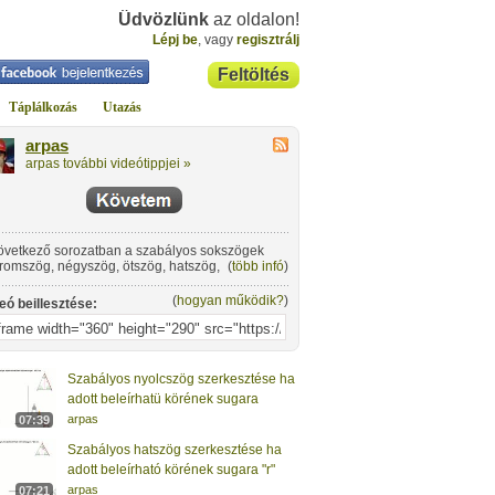
Üdvözlünk
az oldalon!
Lépj be
, vagy
regisztrálj
Feltöltés
Táplálkozás
Utazás
arpas
arpas további videótippjei »
övetkező sorozatban a szabályos sokszögek
romszög, négyszög, ötszög, hatszög, nyolcszög)
(
több infó
)
rkesztését gyakorolhatjuk be néhány feladaton
esztül.
(
hogyan működik?
)
eó beillesztése:
Szabályos nyolcszög szerkesztése ha
adott beleírhatü körének sugara
arpas
07:39
Szabályos hatszög szerkesztése ha
adott beleírható körének sugara "r"
arpas
07:21