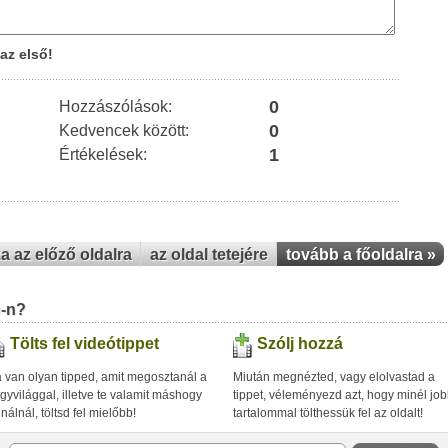
az első!
0
Hozzászólások:
0
Kedvencek között:
1
Értékelések:
za az előző oldalra
az oldal tetejére
tovább a főoldalra »
u-n?
Tölts fel videótippet
Szólj hozzá
 van olyan tipped, amit megosztanál a
Miután megnézted, vagy elolvastad a
gyvilággal, illetve te valamit máshogy
tippet, véleményezd azt, hogy minél jo
inálnál, töltsd fel mielőbb!
tartalommal tölthessük fel az oldalt!