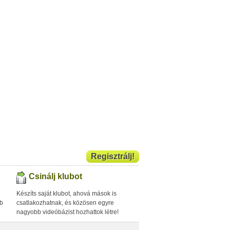
Regisztrálj!
Csinálj klubot
Készíts saját klubot, ahová mások is
bb
csatlakozhatnak, és közösen egyre
nagyobb videóbázist hozhattok létre!