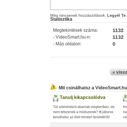
Még nincsenek hozzászólások.
Legyél Te 
Statisztika
1132
Megtekintések száma:
1132
- VideoSmart.hu-n:
0
- Más oldalon:
« viss
Mit csinálhatsz a VideoSmart.h
Tanulj kikapcsolódva
Túl sokmindent akarnak megtanítani, de
Ha
nem tetszenek a módszerek? Itt játszva
na
tanulhatsz az élet minden területéről!
cs