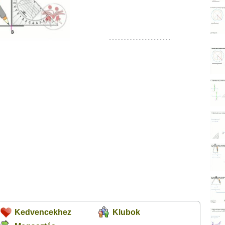
Kedvencekhez
Klubok