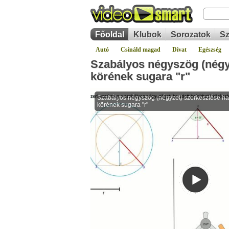
Főoldal
Klubok
Sorozatok
Sz
Autó
Csináld magad
Divat
Egészség
Szabályos négyszög (négyz
körének sugara "r"