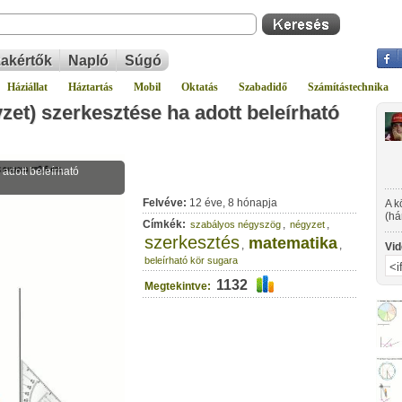
akértők
Napló
Súgó
Háziállat
Háztartás
Mobil
Oktatás
Szabadidő
Számítástechnika
et) szerkesztése ha adott beleírható
Felvéve:
12 éve, 8 hónapja
A k
(há
Címkék:
,
,
szabályos négyszög
négyzet
sze
szerkesztés
matematika
ker
,
,
Vid
beleírható kör sugara
1132
Megtekintve: