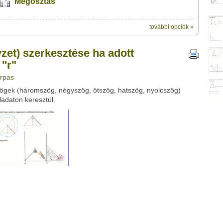
Megosztás
további opciók »
ik:
ztése ha adott beleírható körének sugara "r"" című videótipp
et) szerkesztése ha adott
veleződet
,
vagy
ezt a felületet:
ubhoz sem.
 "r"
Üzenet (opcionális):
arpas
!
ink között
ögek (háromszög, négyszög, ötszög, hatszög, nyolcszög)
ladaton keresztül.
Google
Digg