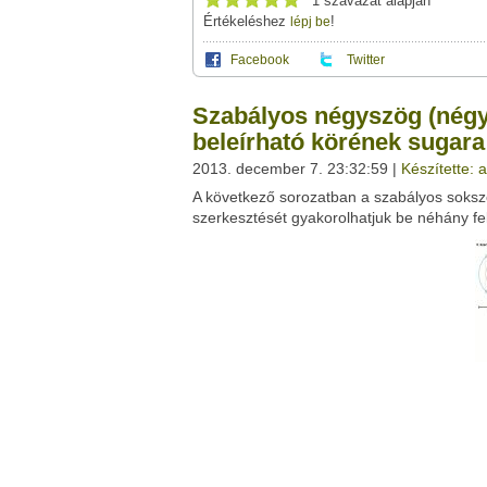
1 szavazat alapján
Értékeléshez
!
lépj be
Facebook
Twitter
Ez a videótipp a következő klub(ok)ba tartoz
A(z) "Szabályos négyszög (négyzet) szerkes
Szabályos négyszög (négyz
megosztásához használhatod a saját le
Ez a videó nem még nem tartozik egy kl
beleírható körének sugara
Neved:
2013. december 7. 23:32:59 |
Készítette: 
Ha van egy kis időd,
nézz szét meglévő klubja
E-mail címed:
A következő sorozatban a szabályos soksz
szerkesztését gyakorolhatjuk be néhány fe
Címzett e-mail címe:
Facebook
Twitter
Del.icio.us
Live