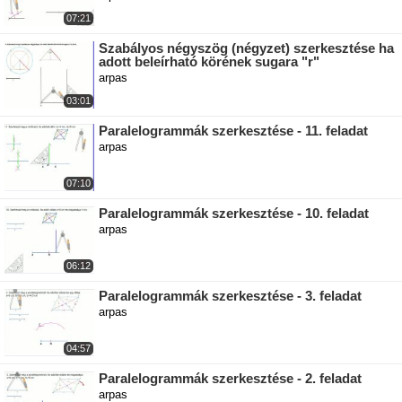
07:21
Szabályos négyszög (négyzet) szerkesztése ha
adott beleírható körének sugara "r"
arpas
03:01
Paralelogrammák szerkesztése - 11. feladat
arpas
07:10
Paralelogrammák szerkesztése - 10. feladat
arpas
06:12
Paralelogrammák szerkesztése - 3. feladat
arpas
04:57
Paralelogrammák szerkesztése - 2. feladat
arpas