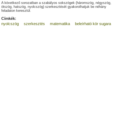
A következő sorozatban a szabályos sokszögek (háromszög, négyszög,
ötszög, hatszög, nyolcszög) szerkesztését gyakorolhatjuk be néhány
feladaton keresztül.
Címkék:
nyolcszög
szerkesztés
matematika
beleírható kör sugara