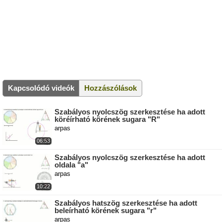
Kapcsolódó videók
Hozzászólások
Szabályos nyolcszög szerkesztése ha adott
köréírható körének sugara "R"
arpas
06:53
Szabályos nyolcszög szerkesztése ha adott
oldala "a"
arpas
10:22
Szabályos hatszög szerkesztése ha adott
beleírható körének sugara "r"
arpas