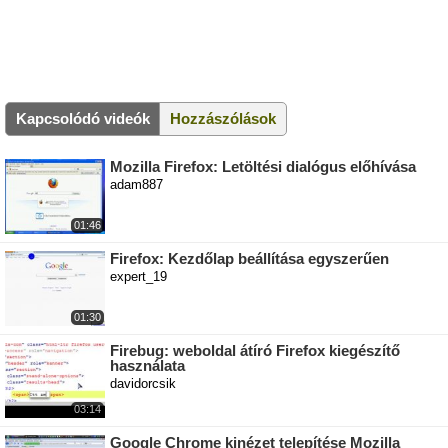
Kapcsolódó videók
Hozzászólások
Mozilla Firefox: Letöltési dialógus előhívása
adam887
01:46
Firefox: Kezdőlap beállítása egyszerűen
expert_19
01:30
Firebug: weboldal átíró Firefox kiegészítő
használata
davidorcsik
03:14
Google Chrome kinézet telepítése Mozilla