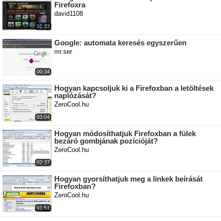
Firefoxra
david1108
01:33
Google: automata keresés egyszerűen
mr.ser
00:34
Hogyan kapcsoljuk ki a Firefoxban a letöltések
naplózását?
ZeroCool.hu
03:04
Hogyan módosíthatjuk Firefoxban a fülek
bezáró gombjának pozícióját?
ZeroCool.hu
02:37
Hogyan gyorsíthatjuk meg a linkek beírását
Firefoxban?
ZeroCool.hu
01:51