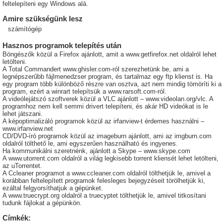
feltelepíteni egy Windows alá.
Amire szükségünk lesz
számítógép
Hasznos programok telepítés után
Böngészők közül a Firefox ajánlott, amit a www.getfirefox.net oldalról lehet
letölteni.
A Total Commandert www.ghisler.com-ról szerezhetünk be, ami a
legnépszerűbb fájlmenedzser program, és tartalmaz egy ftp klienst is. Ha
egy program több különböző részre van osztva, azt nem mindig tömöríti ki a
program, ezért a winrart telepítsük a www.rarsoft.com-ról.
A videólejátszó szoftverek közül a VLC ajánlott – www.videolan.org/vlc. A
programhoz nem kell semmi drivert telepíteni, és akár HD videókat is le
lehet játszani.
A képoptimalizáló programok közül az irfanview-t érdemes használni –
www.irfanview.net
CD/DVD-író programok közül az imageburn ajánlott, ami az imgburn.com
oldalról tölthető le, ami egyszerűen használható és ingyenes.
Ha kommunikálni szeretnénk, ajánlott a Skype – www.skype.com
A www.utorrent.com oldalról a világ legkisebb torrent kliensét lehet letölteni,
az uTorrentet.
A Ccleaner programot a www.ccleaner.com oldalról tölthetjük le, amivel a
korábban feltelepített programok felesleges bejegyzéseit törölhetjük ki,
ezáltal felgyorsíthatjuk a gépünket.
A www.truecrypt.org oldalról a truecyptet tölthetjük le, amivel titkosítani
tudunk fájlokat a gépünkön.
Címkék: