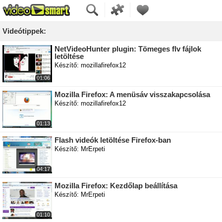
Videótippek:
NetVideoHunter plugin: Tömeges flv fájlok
letöltése
Készítő: mozillafirefox12
01:06
Mozilla Firefox: A menüsáv visszakapcsolása
Készítő: mozillafirefox12
01:13
Flash videók letöltése Firefox-ban
Készítő: MrErpeti
04:17
Mozilla Firefox: Kezdőlap beállítása
Készítő: MrErpeti
01:10