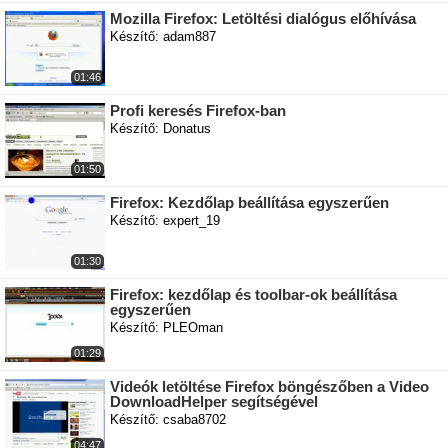
Mozilla Firefox: Letöltési dialógus előhívása
Készítő: adam887
01:46
Profi keresés Firefox-ban
Készítő: Donatus
01:50
Firefox: Kezdőlap beállítása egyszerűen
Készítő: expert_19
01:30
Firefox: kezdőlap és toolbar-ok beállítása
egyszerűen
Készítő: PLEOman
01:29
Videók letöltése Firefox böngészőben a Video
DownloadHelper segítségével
Készítő: csaba8702
04:47