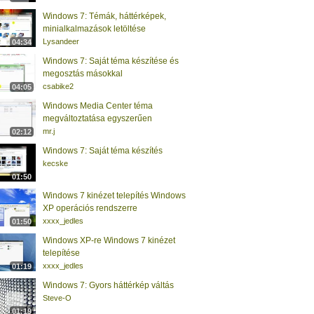
Windows 7: Témák, háttérképek,
minialkalmazások letöltése
Lysandeer
04:34
Windows 7: Saját téma készítése és
megosztás másokkal
csabike2
04:05
Windows Media Center téma
megváltoztatása egyszerűen
mr.j
02:12
Windows 7: Saját téma készítés
kecske
01:50
Windows 7 kinézet telepítés Windows
XP operációs rendszerre
xxxx_jedles
01:50
Windows XP-re Windows 7 kinézet
telepítése
xxxx_jedles
01:19
Windows 7: Gyors háttérkép váltás
Steve-O
01:19