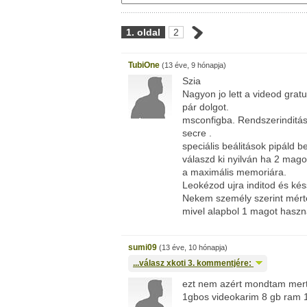
1. oldal
2
TubiOne
(13 éve, 9 hónapja)
Szia
Nagyon jo lett a videod gra
pár dolgot.
msconfigba. Rendszerinditá
secre .
speciális beálitások pipáld
válaszd ki nyilván ha 2 mago
a maximális memoriára.
Leokézod ujra inditod és kés
Nekem személy szerint mérte
mivel alapbol 1 magot haszn
sumi09
(13 éve, 10 hónapja)
...válasz
xkoti
3. kommentjére:
ezt nem azért mondtam mer
1gbos videokarim 8 gb ram 1