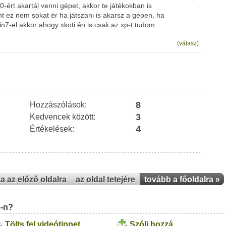
0-ért akartál venni gépet, akkor te játékokban is
t ez nem sokat ér ha játszani is akarsz a gépen, ha
n7-el akkor ahogy xkoti én is csak az xp-t tudom
(válasz)
8
Hozzászólások:
3
Kedvencek között:
4
Értékelések:
za az előző oldalra
az oldal tetejére
tovább a főoldalra »
u-n?
Tölts fel videótippet
Szólj hozzá