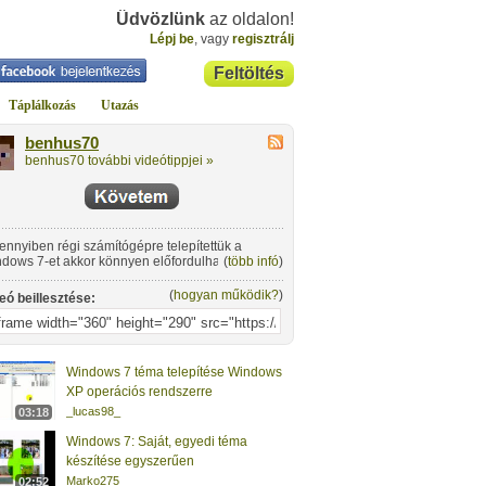
Üdvözlünk
az oldalon!
Lépj be
, vagy
regisztrálj
Feltöltés
Táplálkozás
Utazás
benhus70
benhus70 további videótippjei »
nnyiben régi számítógépre telepítettük a
dows 7-et akkor könnyen előfordulhat, hogy az
(
több infó
)
san, nehézkesen működik. Egy egyszerű
llítással ugyan rontunk a felhasználói felület
(
hogyan működik?
)
eó beillesztése:
ézetén viszont extra lendületet adhatunk a
dszernek.
Windows 7 téma telepítése Windows
XP operációs rendszerre
_lucas98_
03:18
Windows 7: Saját, egyedi téma
készítése egyszerűen
Marko275
02:52