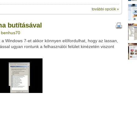
további opciók »
ik:
megosztásához használhatod a saját
al" című videótipp
a butításával
ubhoz sem.
: benhus70
Üzenet (opcionális):
 a Windows 7-et akkor könnyen előfordulhat, hogy az lassan,
!
ink között
sal ugyan rontunk a felhasználói felület kinézetén viszont
Google
Digg