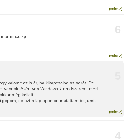
(válasz)
6
 már nincs xp
(válasz)
5
ogy valamit az is ér, ha kikapcsolod az aerót. De
im vannak. Azért van Windows 7 rendszerem, mert
akkor még kellett.
i gépem, de ezt a laptopomon mutattam be, amit
(válasz)
4