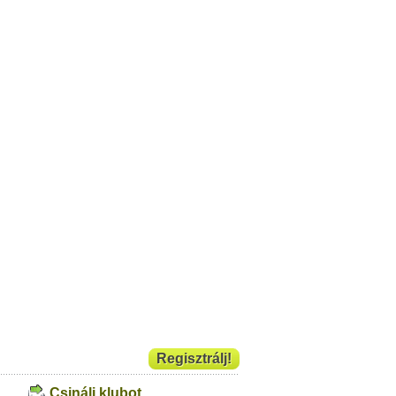
Regisztrálj!
Csinálj klubot