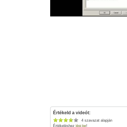
Értékeld a videót:
4 szavazat alapján
Értékeléshez
!
lépj be