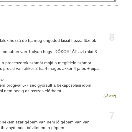
8
tulálok hozzá de ha meg engeded kicsit hozzá füznék
s menuben van 1 olyan hogy IDŐKORLÁT azt rakd 3
 be a proceszorok számát majd a megfelelo számot
s procid van akkor 2 ha 4 magos akkor 4 ja és + pipa
sz.
m progival 6-7 sec gyorsult a bekapcsolási idom
ál nem pedig az osszes elérhetot.
(válasz)
7
t nekem szar gépem van nem jó gépem van van
tb vinyó most bővítettem a gépem ...