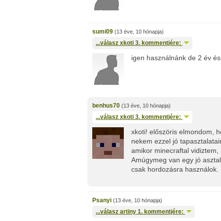
sumi09
(13 éve, 10 hónapja)
...válasz
xkoti
3. kommentjére:
igen használnánk de 2 év és
benhus70
(13 éve, 10 hónapja)
...válasz
xkoti
3. kommentjére:
xkoti! előszöris elmondom, h
nekem ezzel jó tapasztalata
amikor minecraftal vidiztem, 
Amúgymeg van egy jó asztal
csak hordozásra használok.
Psanyi
(13 éve, 10 hónapja)
...válasz
artiny
1. kommentjére: