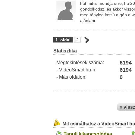
hát mit is mondja erre, ha 20
gondolkodsz, és akkor viszon
meg tényleg lassú a gép a wi
ajánlani
1. oldal
2
Statisztika
6194
Megtekintések száma:
6194
- VideoSmart.hu-n:
0
- Más oldalon:
« viss
Mit csinálhatsz a VideoSmart.h
Tanulj kikapcsolódva