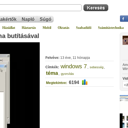
akértők
Napló
Súgó
Háziállat
Háztartás
Mobil
Oktatás
Szabadidő
Számítástechnika
a butításával
Felvéve:
13 éve, 11 hónapja
Ame
windows 7
Címkék:
,
,
sebesség
Win
téma
las
,
gyorsítás
beá
Vid
kin
6194
Megtekintve:
ren