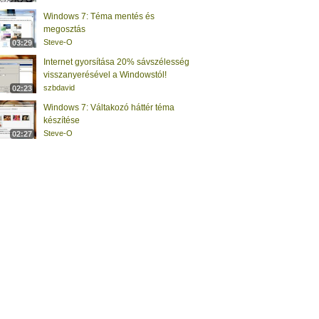
Windows 7: Téma mentés és
megosztás
Steve-O
03:29
Internet gyorsítása 20% sávszélesség
visszanyerésével a Windowstól!
szbdavid
02:23
Windows 7: Váltakozó háttér téma
készítése
Steve-O
02:27