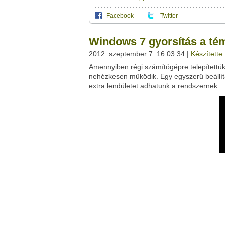
Facebook
Twitter
Ez a videótipp a következő klub(ok)ba tartoz
A(z) "Windows 7 gyorsítás a téma butításáv
Windows 7 gyorsítás a tém
leveleződet
,
vagy
ezt a felületet:
Ez a videó nem még nem tartozik egy kl
2012. szeptember 7. 16:03:34 |
Készítette
Neved:
Amennyiben régi számítógépre telepítettük
Ha van egy kis időd,
nézz szét meglévő klubja
E-mail címed:
nehézkesen működik. Egy egyszerű beállítás
extra lendületet adhatunk a rendszernek.
Címzett e-mail címe:
Facebook
Twitter
Del.icio.us
Live