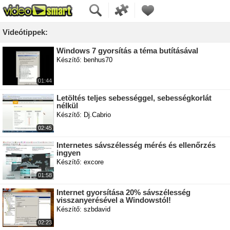
Videótippek:
Windows 7 gyorsítás a téma butításával
Készítő: benhus70
01:44
Letöltés teljes sebességgel, sebességkorlát
nélkül
Készítő: Dj.Cabrio
02:45
Internetes sávszélesség mérés és ellenőrzés
ingyen
Készítő: excore
01:58
Internet gyorsítása 20% sávszélesség
visszanyerésével a Windowstól!
Készítő: szbdavid
02:23