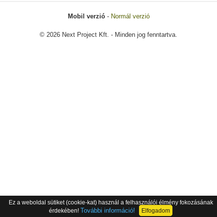
Mobil verzió
-
Normál verzió
© 2026 Next Project Kft. - Minden jog fenntartva.
Ez a weboldal sütiket (cookie-kat) használ a felhasználói élmény fokozásának
További információ!
érdekében!
Elfogadom