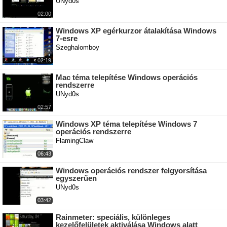
UNyd0s
02:00
Windows XP egérkurzor átalakítása Windows
7-esre
Szeghalomboy
02:19
Mac téma telepítése Windows operációs
rendszerre
UNyd0s
02:57
Windows XP téma telepítése Windows 7
operációs rendszerre
FlamingClaw
06:43
Windows operációs rendszer felgyorsítása
egyszerűen
UNyd0s
03:42
Rainmeter: speciális, különleges
kezelőfelületek aktiválása Windows alatt