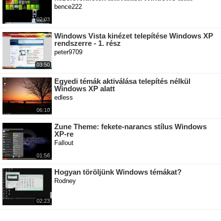
bence222
02:03
Windows Vista kinézet telepítése Windows XP
rendszerre - 1. rész
peter9709
03:50
Egyedi témák aktiválása telepítés nélkül
Windows XP alatt
edless
06:10
Zune Theme: fekete-narancs stílus Windows
XP-re
Fallout
01:56
Hogyan töröljünk Windows témákat?
Rodney
02:23