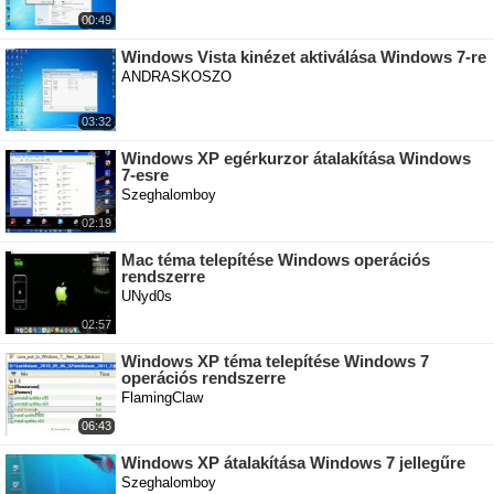
00:49
Windows Vista kinézet aktiválása Windows 7-re
ANDRASKOSZO
03:32
Windows XP egérkurzor átalakítása Windows
7-esre
Szeghalomboy
02:19
Mac téma telepítése Windows operációs
rendszerre
UNyd0s
02:57
Windows XP téma telepítése Windows 7
operációs rendszerre
FlamingClaw
06:43
Windows XP átalakítása Windows 7 jellegűre
Szeghalomboy