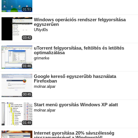
01:51
Windows operációs rendszer felgyorsítása
egyszerűen
UNyd0s
03:42
uTorrent felgyorsítása, feltöltés és letöltés
optimalizálása
grimerke
01:46
Google kereső egyszerűbb használata
Firefoxban
molnar.alpar
00:45
Start menü gyorsítás Windows XP alatt
molnar.alpar
01:49
Internet gyorsítása 20% sávszélesség
visszanyerésével a Windowstól!