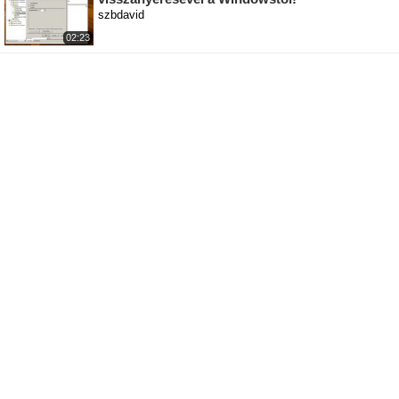
szbdavid
02:23