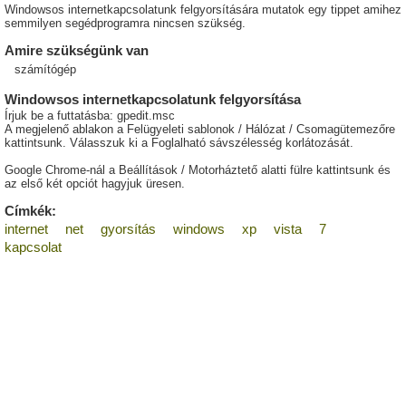
Windowsos internetkapcsolatunk felgyorsítására mutatok egy tippet amihez
semmilyen segédprogramra nincsen szükség.
Amire szükségünk van
számítógép
Windowsos internetkapcsolatunk felgyorsítása
Írjuk be a futtatásba: gpedit.msc
A megjelenő ablakon a Felügyeleti sablonok / Hálózat / Csomagütemezőre
kattintsunk. Válasszuk ki a Foglalható sávszélesség korlátozását.
Google Chrome-nál a Beállítások / Motorháztető alatti fülre kattintsunk és
az első két opciót hagyjuk üresen.
Címkék:
internet
net
gyorsítás
windows
xp
vista
7
kapcsolat