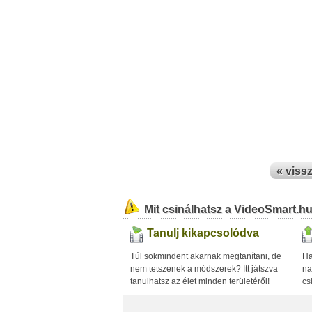
« viss
Mit csinálhatsz a VideoSmart.h
Tanulj kikapcsolódva
Túl sokmindent akarnak megtanítani, de
Ha
nem tetszenek a módszerek? Itt játszva
na
tanulhatsz az élet minden területéről!
cs