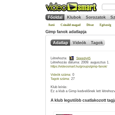
Főoldal
Klubok
Sorozatok
Sz
Autó
Csináld magad
Divat
Egészség
Gimp fanok adatlapja
Adatlap
Videók
Tagok
Létrehozta:
Speedy45
Létrehozás dátuma: 2009. augusztus 1.
https://videosmart.hu/groups/gimp-fanok/
: 0
Videók száma
: 27
Tagok száma
Klub leírás:
Ez a klub a Gimp kedvelőinek lett létrehoz
A klub legutóbb csatlakozott tagja