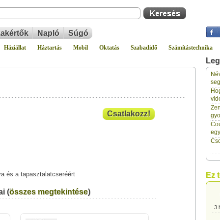
akértők
Napló
Súgó
Háziállat
Háztartás
Mobil
Oktatás
Szabadidő
Számítástechnika
Leg
Név
3 
seg
Hog
vid
3 
Zen
Csatlakozz!
gyo
Cou
3 
eg
Cso
3 
va és a tapasztalatcseréért
Ez 
3 
i (
összes megtekintése
)
3 