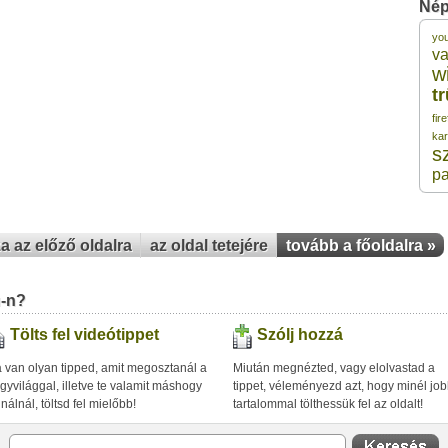
Nép
yo
3 
va
w
t
3 
fir
ka
s
3 
pa
3 
za az előző oldalra
az oldal tetejére
tovább a főoldalra »
3 
u-n?
Tölts fel videótippet
Szólj hozzá
 van olyan tipped, amit megosztanál a
Miután megnézted, vagy elolvastad a
gyvilággal, illetve te valamit máshogy
tippet, véleményezd azt, hogy minél jo
inálnál, töltsd fel mielőbb!
tartalommal tölthessük fel az oldalt!