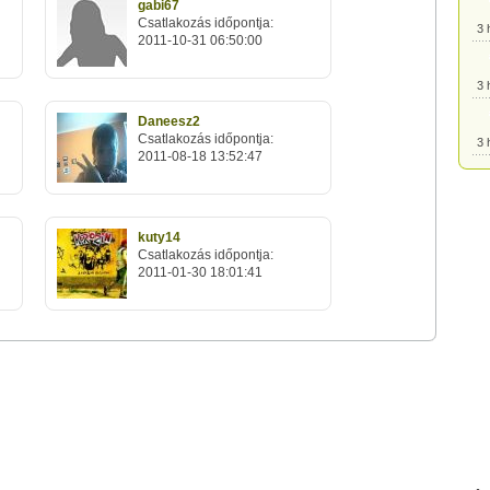
gabi67
Csatlakozás időpontja:
3 
2011-10-31 06:50:00
3 
Daneesz2
Csatlakozás időpontja:
3 
2011-08-18 13:52:47
3 
kuty14
Csatlakozás időpontja:
3 
2011-01-30 18:01:41
3 
3 
3 
3 