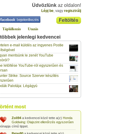
Üdvözlünk
az oldalon!
Lépj be
, vagy
regisztrálj
Feltöltés
Táplálkozás
Utazás
többek jelenlegi kedvencei
klaus70
a kedvencei közé tette a(z)
Lockerz meghívó és regisztráció
című
telen e-mail küldés az ingyenes Postie
hónapja
tippet.
ítségével
yan mentsünk le zenét YouTube
vidazoltan
a kedvencei közé tette a(z)
eóról?
Hogyan csinálják a négy ász kártyatrükköt?
hónapja
című tippet.
e letöltése YouTube-ról egyszerűen és
rsan
vidazoltan
a kedvencei közé tette a(z)
nter Strike: Source Szerver készítés
Egyszerű kártyatrükk: Kártyalap kitalálása
hónapja
trükkösen
című tippet.
yszerűen
dák Palotája: Légágyú
vidazoltan
a kedvencei közé tette a(z)
Egyszerű kártyatrükk: Megváltozó
hónapja
kártyalap a pakli tetején
című tippet.
vidazoltan
a kedvencei közé tette a(z)
történt most
Egyszerű kártyatrükk: STOP!
című tippet.
hónapja
Zoli94
a kedvencei közé tette a(z)
Honda
Goldwing: Olajszint ellenőrzés egyszerűen
hónapja
című tippet.
Peter80
a kedvencei közé tette a(z)