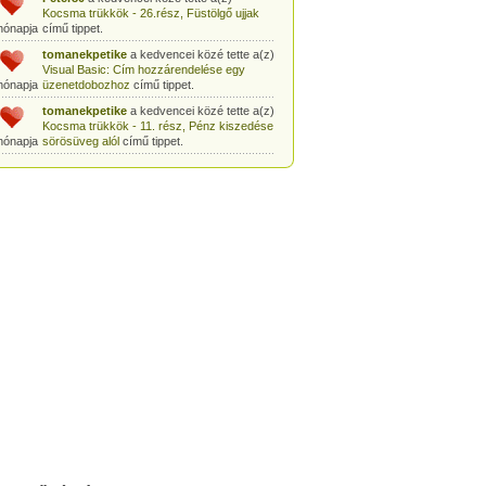
Kocsma trükkök - 26.rész, Füstölgő ujjak
hónapja
című tippet.
tomanekpetike
a kedvencei közé tette a(z)
Visual Basic: Cím hozzárendelése egy
hónapja
üzenetdobozhoz
című tippet.
tomanekpetike
a kedvencei közé tette a(z)
Kocsma trükkök - 11. rész, Pénz kiszedése
hónapja
sörösüveg alól
című tippet.
tomanekpetike
a kedvencei közé tette a(z)
Egyszerű bűvésztrükk: Pénz kiszedése
hónapja
gyufásdobozból
című tippet.
tomanekpetike
a kedvencei közé tette a(z)
Csodák Palotája: Coriolis-szoba
című tippet.
hónapja
tomanekpeti
a kedvencei közé tette a(z)
Sminkleckék - 1. rész: tusvonal készítése
hónapja
című tippet.
tomanekpeti
a kedvencei közé tette a(z)
Sminkleckék - 8.rész: Hogyan tanuljunk
hónapja
meg sminkelni?
című tippet.
tomanekpeti
a kedvencei közé tette a(z)
Öltönyvásárlás - 2. rész, Méretválasztás
hónapja
című tippet.
tomanekpeti
a kedvencei közé tette a(z)
Sminkleckék - 6.rész: a smink szerepe a
hónapja
hétköznapokban
című tippet.