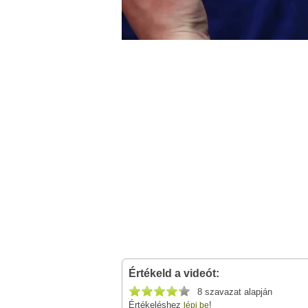
Értékeld a videót:
8 szavazat alapján
Értékeléshez
!
lépj be