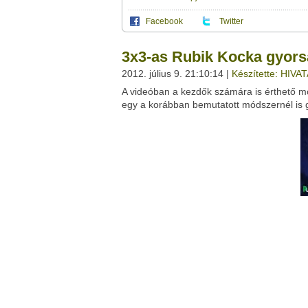
Facebook
Twitter
Ez a videótipp a következő klub(ok)ba tartoz
A(z) "3x3-as Rubik Kocka gyorsabb kirakás
3x3-as Rubik Kocka gyors
leveleződet
,
vagy
ezt a felületet:
Ez a videó nem még nem tartozik egy kl
2012. július 9. 21:10:14 |
Készítette: HI
Neved:
A videóban a kezdők számára is érthető m
Ha van egy kis időd,
nézz szét meglévő klubja
E-mail címed:
egy a korábban bemutatott módszernél is 
Címzett e-mail címe:
Facebook
Twitter
Del.icio.us
Live