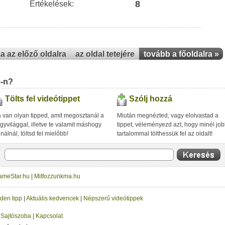
8
Értékelések:
za az előző oldalra
az oldal tetejére
tovább a főoldalra »
u-n?
Tölts fel videótippet
Szólj hozzá
 van olyan tipped, amit megosztanál a
Miután megnézted, vagy elolvastad a
gyvilággal, illetve te valamit máshogy
tippet, véleményezd azt, hogy minél jo
inálnál, töltsd fel mielőbb!
tartalommal tölthessük fel az oldalt!
ameStar.hu
|
Mitfozzunkma.hu
den tipp
|
Aktuális kedvencek
|
Népszerű videótippek
|
Sajtószoba
|
Kapcsolat