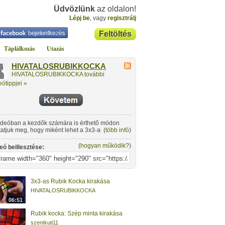
Üdvözlünk
az oldalon!
Lépj be
, vagy
regisztrálj
Feltöltés
Táplálkozás
Utazás
HIVATALOSRUBIKKOCKA
HIVATALOSRUBIKKOCKA további
eótippjei »
ideóban a kezdők számára is érthető módon
atjuk meg, hogy miként lehet a 3x3-as Rubik
(
több infó
)
kát, egy a korábban bemutatott módszernél is
rsabban kirakni.
(
hogyan működik?
)
eó beillesztése:
3x3-as Rubik Kocka kirakása
HIVATALOSRUBIKKOCKA
06:51
Rubik kocka: Szép minta kirakása
szentkuti11