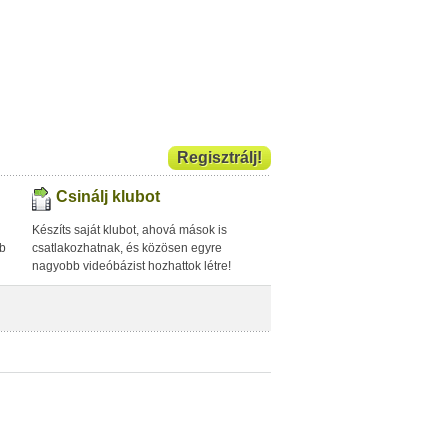
Regisztrálj!
Csinálj klubot
Készíts saját klubot, ahová mások is
bb
csatlakozhatnak, és közösen egyre
nagyobb videóbázist hozhattok létre!