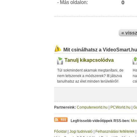
0
- Más oldalon:
« viss
Mit csinálhatsz a VideoSmart.h
Tanulj kikapcsolódva
Túl sokmindent akarnak megtanítani, de
Ha
nem tetszenek a módszerek? Itt játszva
na
tanulhatsz az élet minden területéről!
cs
Partnereink:
Computerworld.hu
|
PCWorld.hu
|
G
Legfrissebb videótippek RSS-ben:
Min
Főoldal
|
Jogi tudnivaló
|
Felhasználási feltételek