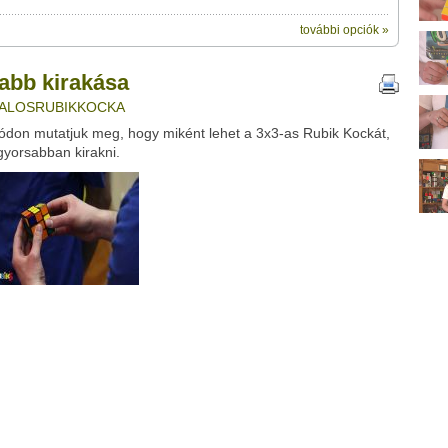
további opciók »
ik:
megosztásához használhatod a saját
a" című videótipp
abb kirakása
ubhoz sem.
VATALOSRUBIKKOCKA
Üzenet (opcionális):
ódon mutatjuk meg, hogy miként lehet a 3x3-as Rubik Kockát,
!
ink között
gyorsabban kirakni.
Google
Digg