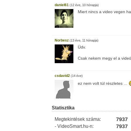
daniel61
(12 éve, 10 hónapja)
Miert nincs a video vegen
Norbesz
(13 éve, 11 hónapja)
Üdv.
Csak nekem megy el a videó
csdavid2
(14 éve)
ez nem volt túl részletes ...
Statisztika
7937
Megtekintések száma:
7937
- VideoSmart.hu-n: