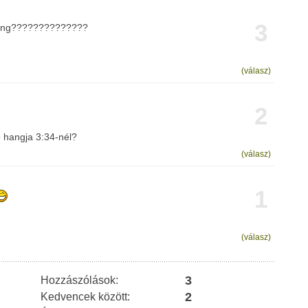
3
 hang??????????????
(válasz)
2
 hangja 3:34-nél?
(válasz)
1
(válasz)
3
Hozzászólások:
2
Kedvencek között: