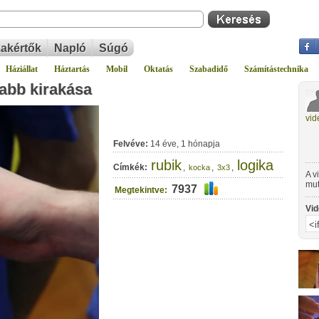
akértők
Napló
Súgó
Háziállat
Háztartás
Mobil
Oktatás
Szabadidő
Számítástechnika
abb kirakása
vid
Felvéve:
14 éve, 1 hónapja
rubik
logika
Címkék:
,
,
,
kocka
3x3
A v
mut
7937
Megtekintve:
Koc
gyo
Vid