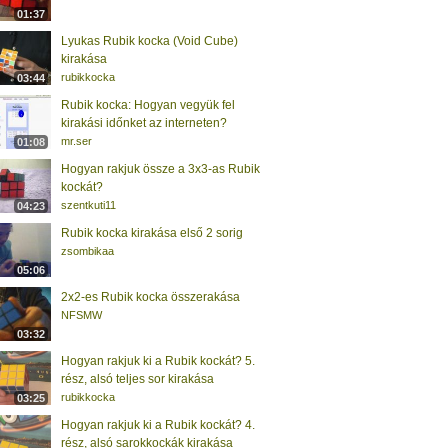
01:37
Lyukas Rubik kocka (Void Cube)
kirakása
rubikkocka
03:44
Rubik kocka: Hogyan vegyük fel
kirakási időnket az interneten?
mr.ser
01:08
Hogyan rakjuk össze a 3x3-as Rubik
kockát?
szentkuti11
04:23
Rubik kocka kirakása első 2 sorig
zsombikaa
05:06
2x2-es Rubik kocka összerakása
NFSMW
03:32
Hogyan rakjuk ki a Rubik kockát? 5.
rész, alsó teljes sor kirakása
rubikkocka
03:25
Hogyan rakjuk ki a Rubik kockát? 4.
rész, alsó sarokkockák kirakása