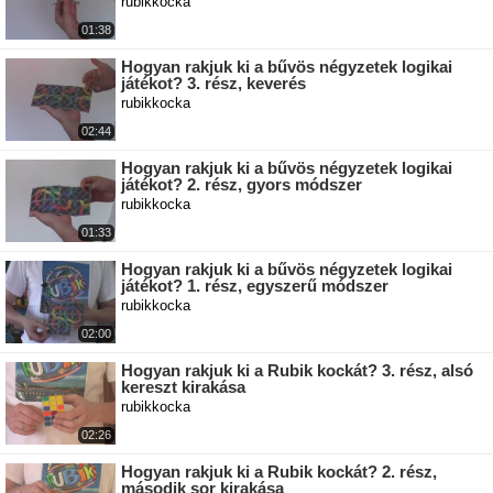
rubikkocka
01:38
Hogyan rakjuk ki a bűvös négyzetek logikai
játékot? 3. rész, keverés
rubikkocka
02:44
Hogyan rakjuk ki a bűvös négyzetek logikai
játékot? 2. rész, gyors módszer
rubikkocka
01:33
Hogyan rakjuk ki a bűvös négyzetek logikai
játékot? 1. rész, egyszerű módszer
rubikkocka
02:00
Hogyan rakjuk ki a Rubik kockát? 3. rész, alsó
kereszt kirakása
rubikkocka
02:26
Hogyan rakjuk ki a Rubik kockát? 2. rész,
második sor kirakása