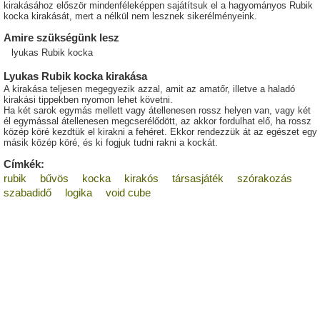
kirakásához először mindenféleképpen sajátítsuk el a hagyományos Rubik
kocka kirakását, mert a nélkül nem lesznek sikerélményeink.
Amire szükségünk lesz
lyukas Rubik kocka
Lyukas Rubik kocka kirakása
A kirakása teljesen megegyezik azzal, amit az amatőr, illetve a haladó
kirakási tippekben nyomon lehet követni.
Ha két sarok egymás mellett vagy átellenesen rossz helyen van, vagy két
él egymással átellenesen megcserélődött, az akkor fordulhat elő, ha rossz
közép köré kezdtük el kirakni a fehéret. Ekkor rendezzük át az egészet egy
másik közép köré, és ki fogjuk tudni rakni a kockát.
Címkék:
rubik
bűvös
kocka
kirakós
társasjáték
szórakozás
szabadidő
logika
void cube