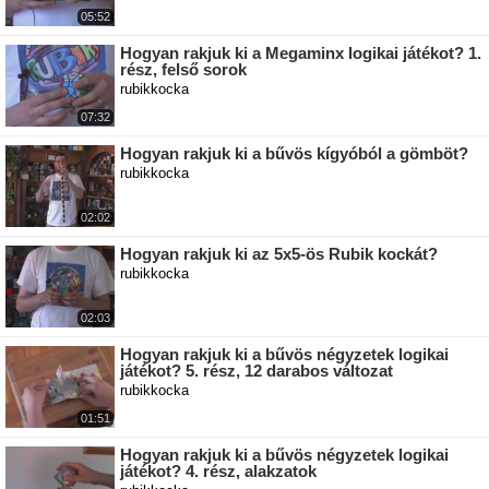
05:52
Hogyan rakjuk ki a Megaminx logikai játékot? 1.
rész, felső sorok
rubikkocka
07:32
Hogyan rakjuk ki a bűvös kígyóból a gömböt?
rubikkocka
02:02
Hogyan rakjuk ki az 5x5-ös Rubik kockát?
rubikkocka
02:03
Hogyan rakjuk ki a bűvös négyzetek logikai
játékot? 5. rész, 12 darabos változat
rubikkocka
01:51
Hogyan rakjuk ki a bűvös négyzetek logikai
játékot? 4. rész, alakzatok