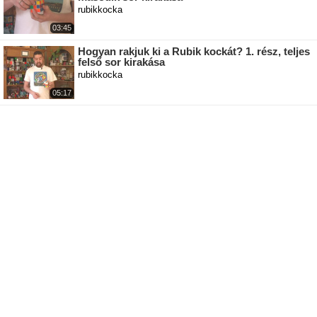
rubikkocka
03:45
Hogyan rakjuk ki a Rubik kockát? 1. rész, teljes
felső sor kirakása
rubikkocka
05:17