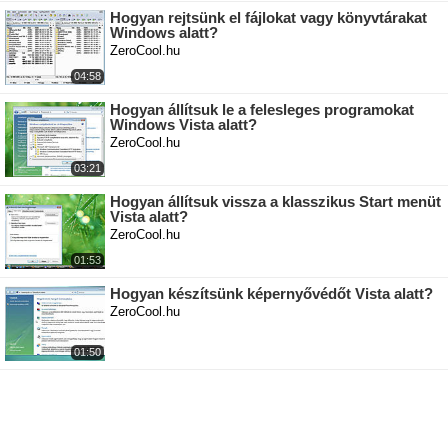
Hogyan rejtsünk el fájlokat vagy könyvtárakat
Windows alatt?
ZeroCool.hu
04:58
Hogyan állítsuk le a felesleges programokat
Windows Vista alatt?
ZeroCool.hu
03:21
Hogyan állítsuk vissza a klasszikus Start menüt
Vista alatt?
ZeroCool.hu
01:53
Hogyan készítsünk képernyővédőt Vista alatt?
ZeroCool.hu
01:50