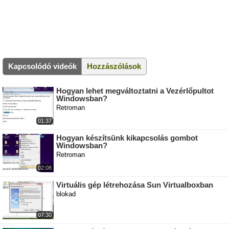
Kapcsolódó videók
Hozzászólások
Hogyan lehet megváltoztatni a Vezérlőpultot
Windowsban?
Retroman
01:37
Hogyan készítsünk kikapcsolás gombot
Windowsban?
Retroman
02:08
Virtuális gép létrehozása Sun Virtualboxban
blokad
07:30