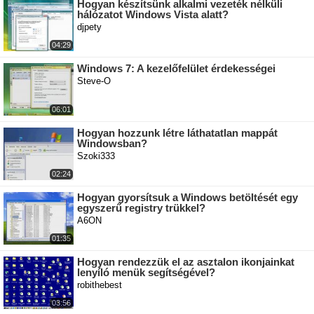
Hogyan készítsünk alkalmi vezeték nélküli
hálózatot Windows Vista alatt?
djpety
04:29
Windows 7: A kezelőfelület érdekességei
Steve-O
06:01
Hogyan hozzunk létre láthatatlan mappát
Windowsban?
Szoki333
02:24
Hogyan gyorsítsuk a Windows betöltését egy
egyszerű registry trükkel?
A6ON
01:35
Hogyan rendezzük el az asztalon ikonjainkat
lenyíló menük segítségével?
robithebest
03:56