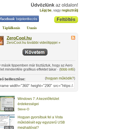
Üdvözlünk
az oldalon!
Lépj be
, vagy
regisztrálj
Feltöltés
Táplálkozás
Utazás
ZeroCool.hu
ZeroCool.hu további videótippjei »
 másik tippemben már tisztáztuk, hogy az Aero
ület mindenféle grafikus effektet takar - ez is
(
több infó
)
síthat, de van még bőven, amit leállíthatunk a
rsítás reményében.
(
hogyan működik?
)
eó beillesztése:
Windows 7: A kezelőfelület
érdekességei
Steve-O
06:01
Hogyan gyorsítsuk fel a Vista
működését egy egyszerű USB
meghajtóval?
05:32