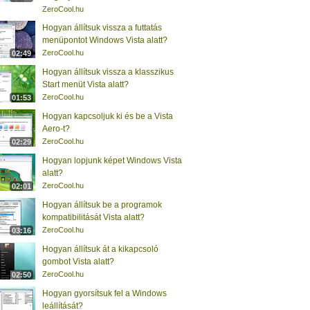
ZeroCool.hu
Hogyan állítsuk vissza a futtatás
menüpontot Windows Vista alatt?
ZeroCool.hu
02:49
Hogyan állítsuk vissza a klasszikus
Start menüt Vista alatt?
ZeroCool.hu
01:53
Hogyan kapcsoljuk ki és be a Vista
Aero-t?
ZeroCool.hu
02:29
Hogyan lopjunk képet Windows Vista
alatt?
ZeroCool.hu
02:01
Hogyan állítsuk be a programok
kompatibilitását Vista alatt?
ZeroCool.hu
03:16
Hogyan állítsuk át a kikapcsoló
gombot Vista alatt?
ZeroCool.hu
02:50
Hogyan gyorsítsuk fel a Windows
leállítását?