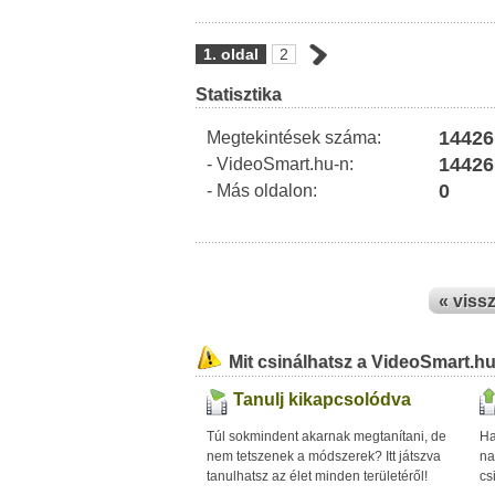
1. oldal
2
Statisztika
14426
Megtekintések száma:
14426
- VideoSmart.hu-n:
0
- Más oldalon:
« viss
Mit csinálhatsz a VideoSmart.h
Tanulj kikapcsolódva
Túl sokmindent akarnak megtanítani, de
Ha
nem tetszenek a módszerek? Itt játszva
na
tanulhatsz az élet minden területéről!
cs