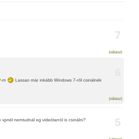
7
(válasz)
6
XP-m
Lassan már inkább Windows 7-ről csinálnék
(válasz)
5
 xpnél nemtudnál eg videótarról is csinálni?