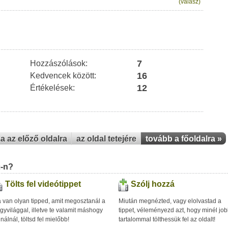
(válasz)
7
Hozzászólások:
16
Kedvencek között:
12
Értékelések:
za az előző oldalra
az oldal tetejére
tovább a főoldalra »
u-n?
Tölts fel videótippet
Szólj hozzá
 van olyan tipped, amit megosztanál a
Miután megnézted, vagy elolvastad a
gyvilággal, illetve te valamit máshogy
tippet, véleményezd azt, hogy minél jo
inálnál, töltsd fel mielőbb!
tartalommal tölthessük fel az oldalt!