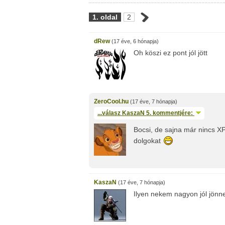
1. oldal
2
dRew
(17 éve, 6 hónapja)
Oh köszi ez pont jól jött
ZeroCool.hu
(17 éve, 7 hónapja)
...válasz
KaszaN
5. kommentjére:
Bocsi, de sajna már nincs 
dolgokat
KaszaN
(17 éve, 7 hónapja)
Ilyen nekem nagyon jól jönne