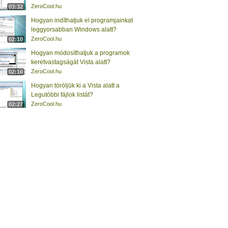
ZeroCool.hu
03:32
Hogyan indíthatjuk el programjainkat
leggyorsabban Windows alatt?
ZeroCool.hu
02:10
Hogyan módosíthatjuk a programok
keretvastagságát Vista alatt?
ZeroCool.hu
02:10
Hogyan töröljük ki a Vista alatt a
Legutóbbi fájlok listát?
ZeroCool.hu
02:27