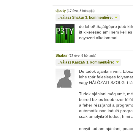
djpety
(17 éve, 8 hónapja)
...válasz
Shakur
3. kommentjére:
de lehet! Sajátgépre jobb kl
itt kikeresed ami nem kell és 
egyszeri alkalommal.
Shakur
(17 éve, 9 hónapja)
...válasz
KaszaN
1. kommentjére:
De tudok ajánlani vmit. Először
lehe tpár felesleges folyama
vagy HÁLÓZATI SZOLG. t látsz
Tudok ajánlani még vmit, m
beirod biztos kidob ezer félét
a fehér rész(ahol a program
automatikusan induló progra
csak amelyikről tudod, h mi a
ennyit tudtam ajánlani, pea