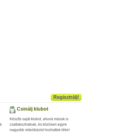
Regisztrálj!
Csinálj klubot
Készíts saját klubot, ahová mások is
bb
csatlakozhatnak, és közösen egyre
nagyobb videóbázist hozhattok létre!