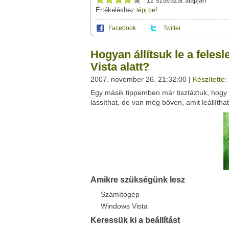
12 szavazat alapján
Értékeléshez
!
lépj be
Facebook
Twitter
Ez a videótipp a következő klub(ok)ba tartoz
A(z) "Hogyan állítsuk le a felesleges progr
Hogyan állítsuk le a fele
használhatod a saját leveleződet
,
vagy
ez
Windows Tippek-Trükkök
Vista alatt?
Neved:
2007. november 26. 21:32:00 |
Készítette
Ha van egy kis időd,
nézz szét meglévő klubja
E-mail címed:
Egy másik tippemben már tisztáztuk, hogy az
lassíthat, de van még bőven, amit leállíth
Címzett e-mail címe:
Facebook
Twitter
Del.icio.us
Live
Amikre szükségünk lesz
Számítógép
Windows Vista
Keressük ki a beállítást