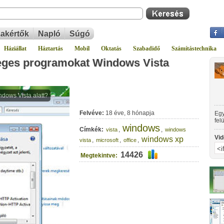
akértők
Napló
Súgó
Háziállat
Háztartás
Mobil
Oktatás
Szabadidő
Számítástechnika
sleges programokat Windows Vista
Felvéve:
18 éve, 8 hónapja
Egy
fel
windows
las
Címkék:
,
,
vista
windows
gyo
Vid
windows xp
,
,
,
vista
microsoft
office
14426
Megtekintve: