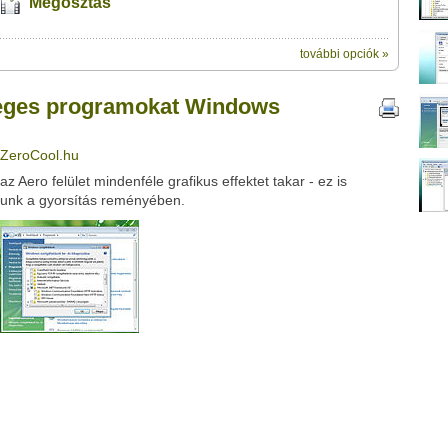
Megosztás
további opciók »
ik:
megosztásához
amokat Windows Vista alatt?" című videótipp
sleges programokat Windows
t a felületet:
Üzenet (opcionális):
: ZeroCool.hu
!
ink között
 Aero felület mindenféle grafikus effektet takar - ez is
atunk a gyorsítás reményében.
Google
Digg