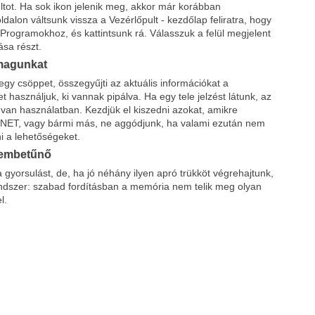
ltot. Ha sok ikon jelenik meg, akkor már korábban
oldalon váltsunk vissza a Vezérlőpult - kezdőlap feliratra, hogy
a Programokhoz, és kattintsunk rá. Válasszuk a felül megjelent
ása részt.
 magunkat
egy csöppet, összegyűjti az aktuális információkat a
t használjuk, ki vannak pipálva. Ha egy tele jelzést látunk, az
n van használatban. Kezdjük el kiszedni azokat, amikre
, .NET, vagy bármi más, ne aggódjunk, ha valami ezután nem
ni a lehetőségeket.
szembetűnő
a gyorsulást, de, ha jó néhány ilyen apró trükköt végrehajtunk,
ndszer: szabad fordításban a memória nem telik meg olyan
l.