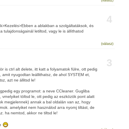
(válasz)
4
ikk>Kezelés>Ebben a ablakban a szolgáltatáksok, és
a tulajdonságainál letiltod, vagy le is állíthatod
(válasz)
3
 is ctrl alt delete, itt katt a folyamatok fülre, ott pedig
t, amit nyugodtan leállithatsz, de ahol SYSTEM et,
, azt ne állitsd le!
égpedig egy programot: a neve CCleaner. Gugliba
, vmelyiket töltsd le, ott pedig az eszközök pont alatt
ok megjelennek) annak a bal oldalán van az, hogy
mok. amelyiket nem használod arra nyomj tiltást, de
z. ha nemtod, akkor ne tiltsd le!
ce