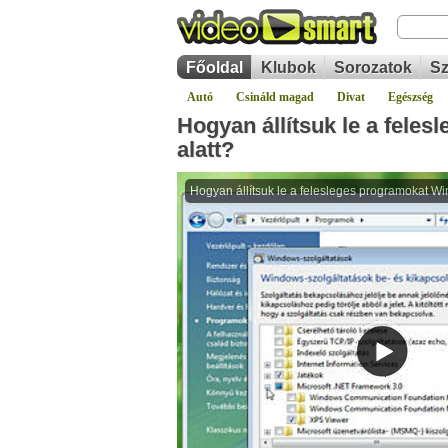
Főoldal
Klubok
Sorozatok
Sz
Autó
Csináld magad
Divat
Egészség
Hogyan állítsuk le a fele
alatt?