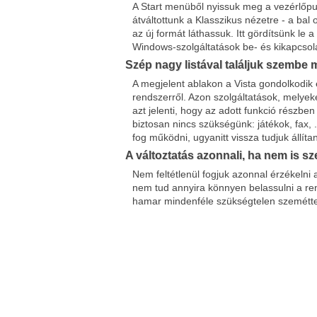
A Start menüből nyissuk meg a vezérlőpu
átváltottunk a Klasszikus nézetre - a bal 
az új formát láthassuk. Itt gördítsünk le 
Windows-szolgáltatások be- és kikapcsol
Szép nagy listával találjuk szembe
A megjelent ablakon a Vista gondolkodik 
rendszerről. Azon szolgáltatások, melyeke
azt jelenti, hogy az adott funkció részbe
biztosan nincs szükségünk: játékok, fax
fog működni, ugyanitt vissza tudjuk állíta
A változtatás azonnali, ha nem is 
Nem feltétlenül fogjuk azonnal érzékelni 
nem tud annyira könnyen belassulni a re
hamar mindenféle szükségtelen szemétte