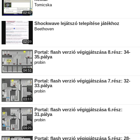
Tomicska
02:47
Shockwave lejátszó telepítése játékhoz
Beethoven
02:09
Portal: flash verzió végigjátszása 8.rész: 34-
35.pálya
probin
04:51
Portal: flash verzió végigjátszása 7.rész: 32-
33.pálya
probin
03:13
Portal: flash verzió végigjátszása 6.rész:
31.pálya
probin
04:26
Portal: flash verzió végigjátszása 5.rész: 28-