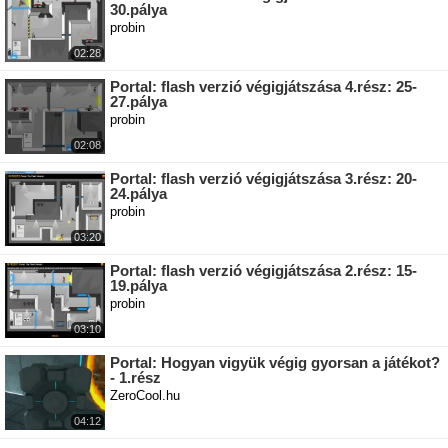
30.pálya
probin
02:28
Portal: flash verzió végigjátszása 4.rész: 25-
27.pálya
probin
02:08
Portal: flash verzió végigjátszása 3.rész: 20-
24.pálya
probin
03:20
Portal: flash verzió végigjátszása 2.rész: 15-
19.pálya
probin
03:10
Portal: Hogyan vigyük végig gyorsan a játékot?
- 1.rész
ZeroCool.hu
04:12