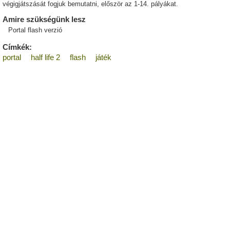
végigjátszását fogjuk bemutatni, először az 1-14. pályákat.
Amire szükségünk lesz
Portal flash verzió
Címkék:
portal
half life 2
flash
játék