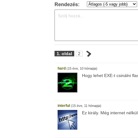
Rendezés:
1. oldal
2
hard
(15 éve, 10 hónapja)
Hogy lehet EXE-t csinálni fl
interful
(15 éve, 11 hónapja)
Ez király. Még internet nélkül 