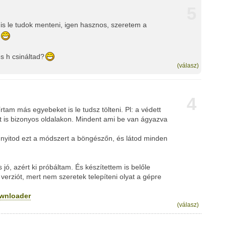
5
is le tudok menteni, igen hasznos, szeretem a
és h csináltad?
(válasz)
4
tam más egyebeket is le tudsz tölteni. Pl: a védett
ót is bizonyos oldalakon. Mindent ami be van ágyazva
egnyitod ezt a módszert a böngészőn, és látod minden
jó, azért ki próbáltam. És készítettem is belőle
verziót, mert nem szeretek telepíteni olyat a gépre
ownloader
(válasz)