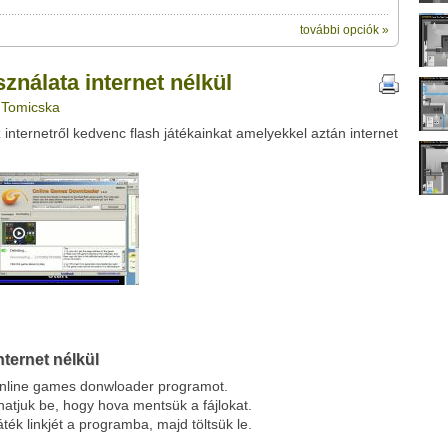
további opciók »
ik:
megosztásához használhatod a
ternet nélkül" című videótipp
sználata internet nélkül
ubhoz sem.
: Tomicska
Üzenet (opcionális):
nternetről kedvenc flash játékainkat amelyekkel aztán internet
!
ink között
Google
Digg
nternet nélkül
 Online games donwloader programot.
atjuk be, hogy hova mentsük a fájlokat.
ték linkjét a programba, majd töltsük le.