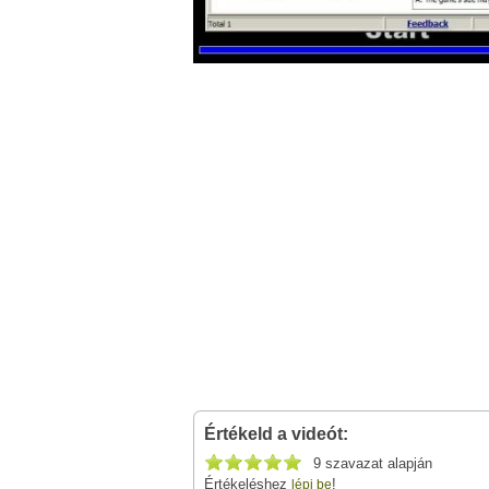
Értékeld a videót:
9 szavazat alapján
Értékeléshez
!
lépj be