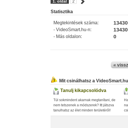
1. oldal
2
Statisztika
13430
Megtekintések száma:
13430
- VideoSmart.hu-n:
0
- Más oldalon:
« viss
Mit csinálhatsz a VideoSmart.h
Tanulj kikapcsolódva
Túl sokmindent akarnak megtanítani, de
Ha
nem tetszenek a módszerek? Itt játszva
na
tanulhatsz az élet minden területéről!
cs