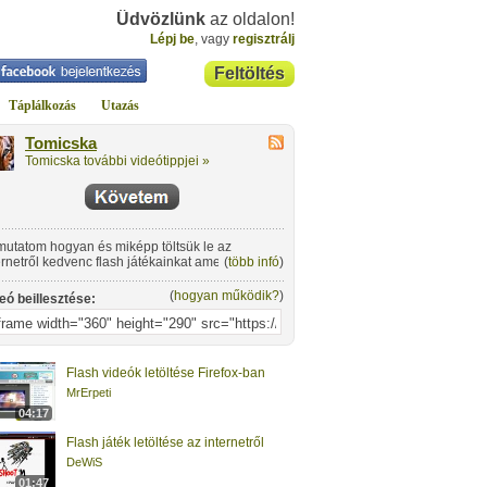
Üdvözlünk
az oldalon!
Lépj be
, vagy
regisztrálj
Feltöltés
Táplálkozás
Utazás
Tomicska
Tomicska további videótippjei »
utatom hogyan és miképp töltsük le az
ernetről kedvenc flash játékainkat amelyekkel
(
több infó
)
án internet kapcsolat nélkül is tudunk játszani.
(
hogyan működik?
)
eó beillesztése:
Flash videók letöltése Firefox-ban
MrErpeti
04:17
Flash játék letöltése az internetről
DeWiS
01:47