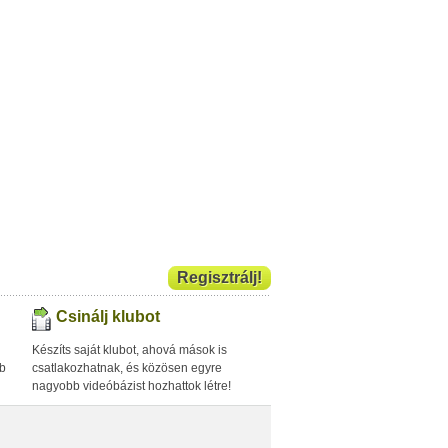
Regisztrálj!
Csinálj klubot
Készíts saját klubot, ahová mások is
bb
csatlakozhatnak, és közösen egyre
nagyobb videóbázist hozhattok létre!