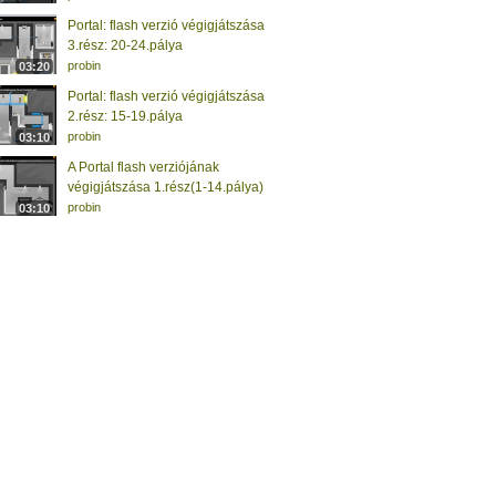
Portal: flash verzió végigjátszása
3.rész: 20-24.pálya
probin
03:20
Portal: flash verzió végigjátszása
2.rész: 15-19.pálya
probin
03:10
A Portal flash verziójának
végigjátszása 1.rész(1-14.pálya)
probin
03:10