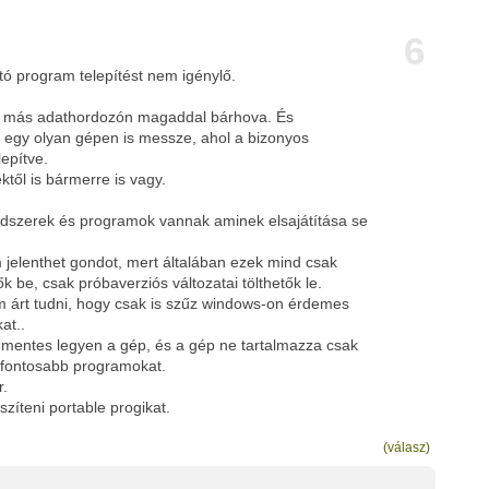
6
ató program telepítést nem igénylő.
y más adathordozón magaddal bárhova. És
d egy olyan gépen is messze, ahol a bizonyos
epítve.
ktől is bármerre is vagy.
dszerek és programok vannak aminek elsajátítása se
jelenthet gondot, mert általában ezek mind csak
k be, csak próbaverziós változatai tölthetők le.
m árt tudni, hogy csak is szűz windows-on érdemes
at..
us mentes legyen a gép, és a gép ne tartalmazza csak
fontosabb programokat.
r.
szíteni portable progikat.
(válasz)