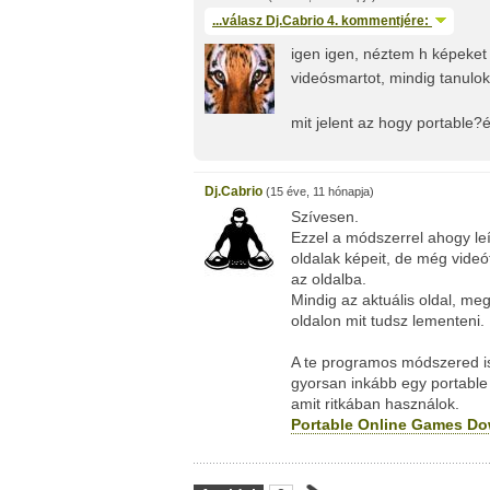
...válasz
Dj.Cabrio
4. kommentjére:
igen igen, néztem h képeket 
videósmartot, mindig tanulok
mit jelent az hogy portable?
Dj.Cabrio
(15 éve, 11 hónapja)
Szívesen.
Ezzel a módszerrel ahogy leír
oldalak képeit, de még vide
az oldalba.
Mindig az aktuális oldal, m
oldalon mit tudsz lementeni.
A te programos módszered is 
gyorsan inkább egy portable 
amit ritkában használok.
Portable Online Games D