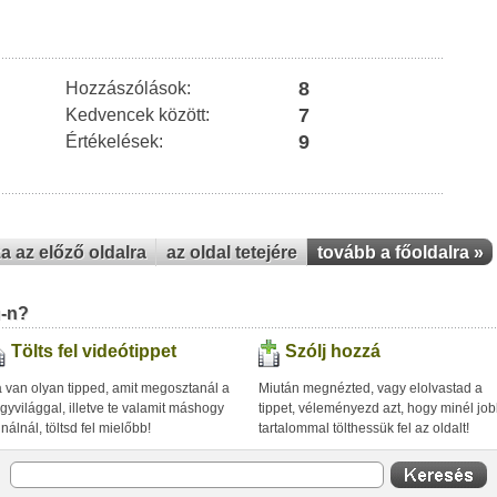
8
Hozzászólások:
7
Kedvencek között:
9
Értékelések:
za az előző oldalra
az oldal tetejére
tovább a főoldalra »
u-n?
Tölts fel videótippet
Szólj hozzá
 van olyan tipped, amit megosztanál a
Miután megnézted, vagy elolvastad a
gyvilággal, illetve te valamit máshogy
tippet, véleményezd azt, hogy minél jo
inálnál, töltsd fel mielőbb!
tartalommal tölthessük fel az oldalt!