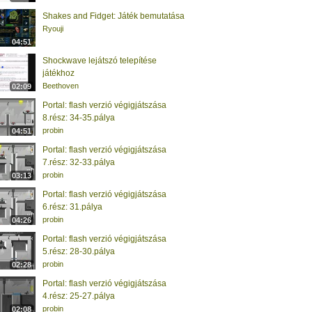
Shakes and Fidget: Játék bemutatása
Ryouji
04:51
Shockwave lejátszó telepítése
játékhoz
Beethoven
02:09
Portal: flash verzió végigjátszása
8.rész: 34-35.pálya
probin
04:51
Portal: flash verzió végigjátszása
7.rész: 32-33.pálya
probin
03:13
Portal: flash verzió végigjátszása
6.rész: 31.pálya
probin
04:26
Portal: flash verzió végigjátszása
5.rész: 28-30.pálya
probin
02:28
Portal: flash verzió végigjátszása
4.rész: 25-27.pálya
probin
02:08