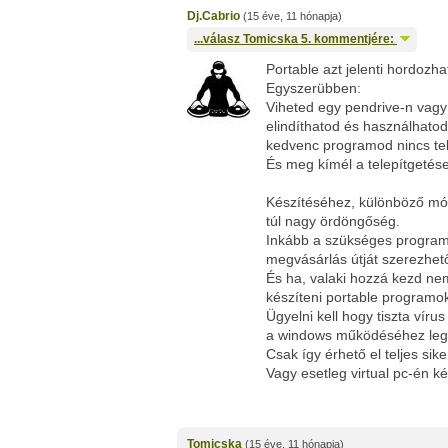
Dj.Cabrio
(15 éve, 11 hónapja)
...válasz
Tomicska
5. kommentjére:
Portable azt jelenti hordozh
Egyszerübben:
Viheted egy pendrive-n vag
elindíthatod és használhato
kedvenc programod nincs tel
És meg kímél a telepítgetése
Készítéséhez, különböző mó
túl nagy ördöngőség.
Inkább a szükséges program 
megvásárlás útját szerezhető
És ha, valaki hozzá kezd ne
készíteni portable programok
Ügyelni kell hogy tiszta vír
a windows működéséhez leg
Csak így érhető el teljes sike
Vagy esetleg virtual pc-én ké
Tomicska
(15 éve, 11 hónapja)