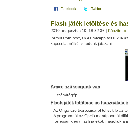
Facebook
Twitter
Ez a videótipp a következő klub(ok)ba tartoz
A(z) "Flash játék letöltése és használata in
Flash játék letöltése és ha
saját leveleződet
,
vagy
ezt a felületet:
Ez a videó nem még nem tartozik egy kl
2010. augusztus 10. 18:32:36 |
Készítette
Neved:
Bemutatom hogyan és miképp töltsük le az i
Ha van egy kis időd,
nézz szét meglévő klubja
E-mail címed:
kapcsolat nélkül is tudunk játszani.
Címzett e-mail címe:
Facebook
Twitter
Amire szükségünk van
Del.icio.us
Live
számítógép
Flash játék letöltése és használata i
Az Origo szoftverbázisáról töltsük le az
A programnál az Opció menüpontnál állíth
Keressünk egy flash játékot, másoljuk a já