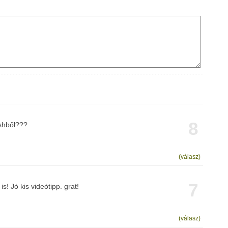
8
ashből???
(válasz)
7
is! Jó kis videótipp. grat!
(válasz)