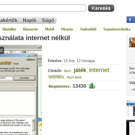
akértők
Napló
Súgó
Háziállat
Háztartás
Mobil
Oktatás
Szabadidő
Számítástechnika
sználata internet nélkül
Felvéve:
15 éve, 12 hónapja
Bem
internet
játék
Címkék:
,
,
,
flash
int
letöltés
azt
,
flash játék
Vid
13430
Megtekintve: