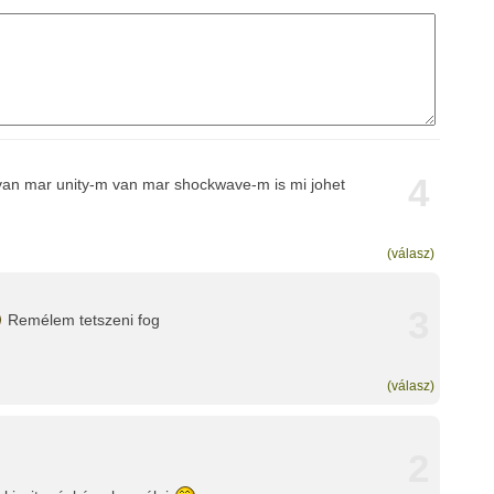
4
n mar unity-m van mar shockwave-m is mi johet
(válasz)
3
Remélem tetszeni fog
(válasz)
2