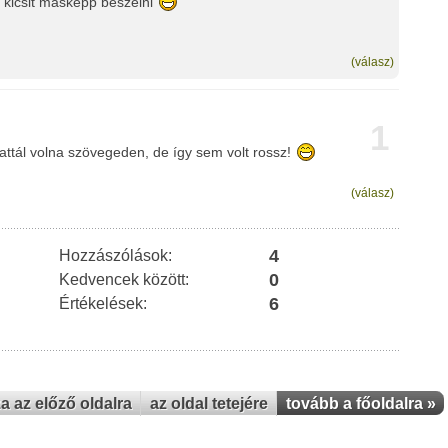
kicsit másképp beszélni
(válasz)
1
attál volna szövegeden, de így sem volt rossz!
(válasz)
4
Hozzászólások:
0
Kedvencek között:
6
Értékelések:
za az előző oldalra
az oldal tetejére
tovább a főoldalra »