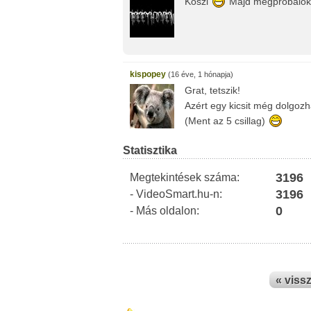
Köszi
Majd megpróbálok 
kispopey
(16 éve, 1 hónapja)
Grat, tetszik!
Azért egy kicsit még dolgozh
(Ment az 5 csillag)
Statisztika
3196
Megtekintések száma:
3196
- VideoSmart.hu-n:
0
- Más oldalon:
« viss