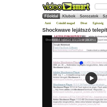
Főoldal
Klubok
Sorozatok
Sz
Autó
Csináld magad
Divat
Egészség
Shockwave lejátszó telepí