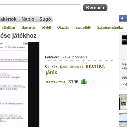
akértők
Napló
Súgó
Háziállat
Háztartás
Mobil
Oktatás
Szabadidő
Számítástechnika
tése játékhoz
Felvéve:
16 éve, 2 hónapja
Meg
internet
Címkék:
,
,
,
flash
böngésző
kal
játék
gép
Vid
3196
Megtekintve: