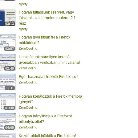
djpety
Hogyan futtassunk szervert, vagy
játszunk az interneten routerrel? 1.
rész
03:13
djpety
Hogyan gyorsítsuk fel a Firefox
működését?
ZeroCool.hu
03:57
Használjunk bármilyen keresőt
gyorsabban Firefoxban, mint valaha!
ZeroCool.hu
02:49
Egér-használati trükkök Firefoxhoz!
ZeroCool.hu
02:11
Hogyan korlátozzuk a Firefox memóra
igényét?
ZeroCool.hu
01:49
Hogyan irányíthatjuk a Firefoxot
billentyűzettel?
ZeroCool.hu
04:09
Kezdő-oldali trükkök a Firefoxban!