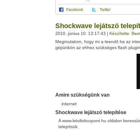
Facebook
Twitter
Ez a videótipp a következő klub(ok)ba tartoz
A(z) "Shockwave lejátszó telepítése játékh
Shockwave lejátszó telepí
leveleződet
,
vagy
ezt a felületet:
Ez a videó nem még nem tartozik egy kl
2010. június 10. 13:17:43 |
Készítette: Be
Neved:
Megmutatom, hogy mi a teendő ha az inter
Ha van egy kis időd,
nézz szét meglévő klubja
E-mail címed:
gépünkön az ehhez szükséges flash plugin
Címzett e-mail címe:
Facebook
Twitter
Amire szükségünk van
Del.icio.us
Live
internet
Shockwave lejátszó telepítése
A www.letoltokozpont.hu oldalon keressün
telepítsük.