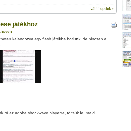
további opciók »
ik:
megosztásához használhatod a saját
oz" című videótipp
tése játékhoz
ubhoz sem.
ethoven
Üzenet (opcionális):
neten kalandozva egy flash játékba botlunk, de nincsen a
!
ink között
.
Google
Digg
k rá az adobe shockwave playerre, töltsük le, majd