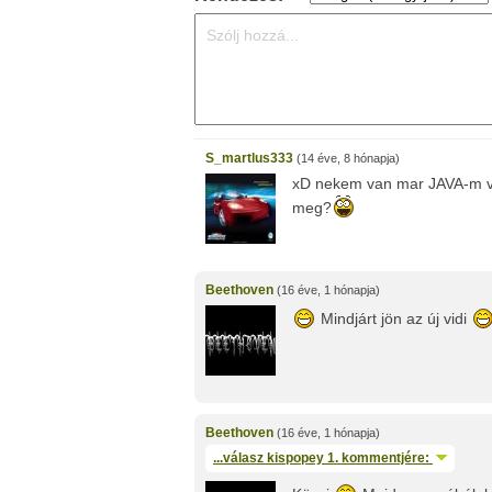
S_martlus333
(14 éve, 8 hónapja)
xD nekem van mar JAVA-m va
meg?
Beethoven
(16 éve, 1 hónapja)
Mindjárt jön az új vidi
Beethoven
(16 éve, 1 hónapja)
...válasz
kispopey
1. kommentjére: