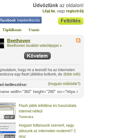
Üdvözlünk
az oldalon!
Lépj be
, vagy
regisztrálj
Feltöltés
Táplálkozás
Utazás
Beethoven
Beethoven további videótippjei »
mutatom, hogy mi a teendő ha az interneten
andozva egy flash játékba botlunk, de nincsen a
(
több infó
)
ünkön az ehhez szükséges flash plugin.
(
hogyan működik?
)
eó beillesztése:
Flash játék letöltése és használata
internet nélkül
Tomicska
02:47
Hogyan futtassunk szervert, vagy
játszunk az interneten routerrel? 2.
rész
01:54