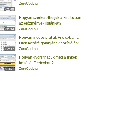
ZeroCool.hu
02:09
Hogyan szerkeszthetjük a Firefoxban
az előzmények listánkat?
ZeroCool.hu
02:34
Hogyan módosíthatjuk Firefoxban a
fülek bezáró gombjának pozícióját?
ZeroCool.hu
02:37
Hogyan gyorsíthatjuk meg a linkek
beírását Firefoxban?
ZeroCool.hu
01:51