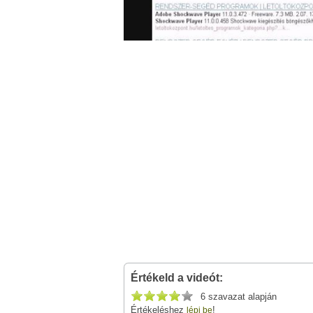
Értékeld a videót:
6 szavazat alapján
Értékeléshez
!
lépj be