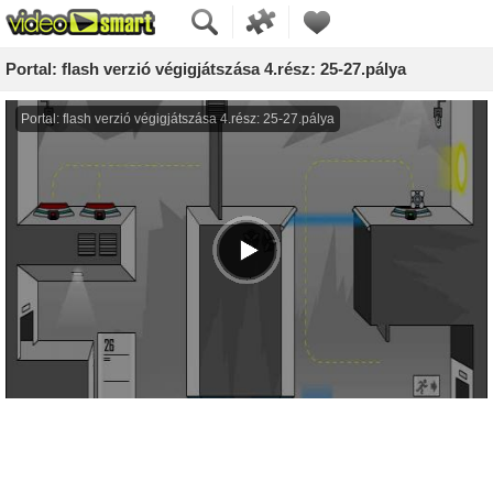
Portal: flash verzió végigjátszása 4.rész: 25-27.pálya