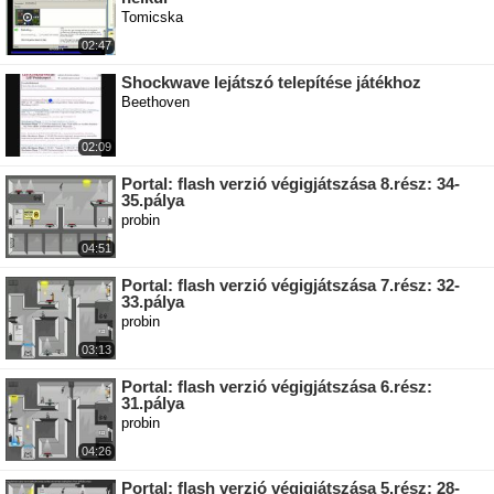
Tomicska
02:47
Shockwave lejátszó telepítése játékhoz
Beethoven
02:09
Portal: flash verzió végigjátszása 8.rész: 34-
35.pálya
probin
04:51
Portal: flash verzió végigjátszása 7.rész: 32-
33.pálya
probin
03:13
Portal: flash verzió végigjátszása 6.rész:
31.pálya
probin
04:26
Portal: flash verzió végigjátszása 5.rész: 28-