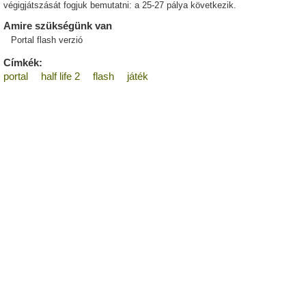
végigjátszását fogjuk bemutatni: a 25-27 pálya következik.
Amire szükségünk van
Portal flash verzió
Címkék:
portal
half life 2
flash
játék