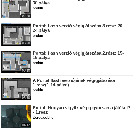
30.pálya
probin
02:28
Portal: flash verzió végigjátszása 3.rész: 20-
24.pálya
probin
03:20
Portal: flash verzió végigjátszása 2.rész: 15-
19.pálya
probin
03:10
A Portal flash verziójának végigjátszása
1.rész(1-14.pálya)
probin
03:10
Portal: Hogyan vigyük végig gyorsan a játékot?
- 1.rész
ZeroCool.hu
04:12