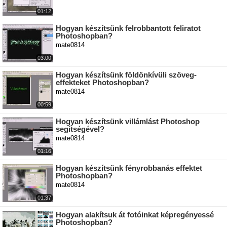
01:12
Hogyan készítsünk felrobbantott feliratot
Photoshopban?
mate0814
03:00
Hogyan készítsünk földönkívüli szöveg-
effekteket Photoshopban?
mate0814
00:59
Hogyan készítsünk villámlást Photoshop
segítségével?
mate0814
01:16
Hogyan készítsünk fényrobbanás effektet
Photoshopban?
mate0814
01:37
Hogyan alakítsuk át fotóinkat képregényessé
Photoshopban?