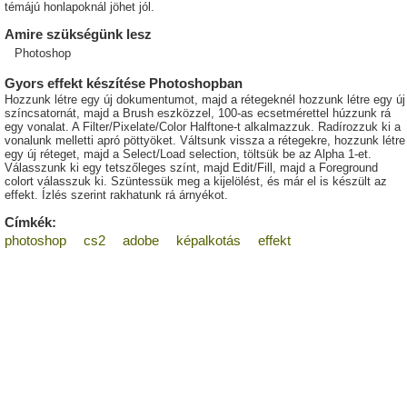
témájú honlapoknál jöhet jól.
Amire szükségünk lesz
Photoshop
Gyors effekt készítése Photoshopban
Hozzunk létre egy új dokumentumot, majd a rétegeknél hozzunk létre egy új
színcsatornát, majd a Brush eszközzel, 100-as ecsetmérettel húzzunk rá
egy vonalat. A Filter/Pixelate/Color Halftone-t alkalmazzuk. Radírozzuk ki a
vonalunk melletti apró pöttyöket. Váltsunk vissza a rétegekre, hozzunk létre
egy új réteget, majd a Select/Load selection, töltsük be az Alpha 1-et.
Válasszunk ki egy tetszőleges színt, majd Edit/Fill, majd a Foreground
colort válasszuk ki. Szüntessük meg a kijelölést, és már el is készült az
effekt. Ízlés szerint rakhatunk rá árnyékot.
Címkék:
photoshop
cs2
adobe
képalkotás
effekt