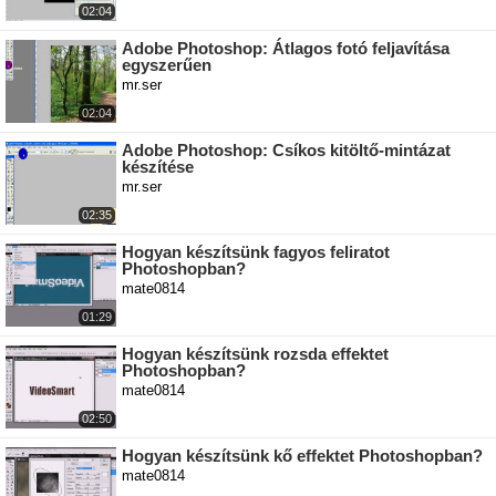
02:04
Adobe Photoshop: Átlagos fotó feljavítása
egyszerűen
mr.ser
02:04
Adobe Photoshop: Csíkos kitöltő-mintázat
készítése
mr.ser
02:35
Hogyan készítsünk fagyos feliratot
Photoshopban?
mate0814
01:29
Hogyan készítsünk rozsda effektet
Photoshopban?
mate0814
02:50
Hogyan készítsünk kő effektet Photoshopban?
mate0814