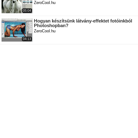
ZeroCool.hu
05:04
Hogyan készítsünk látvány-effektet fotóinkból
Photoshopban?
ZeroCool.hu
04:13