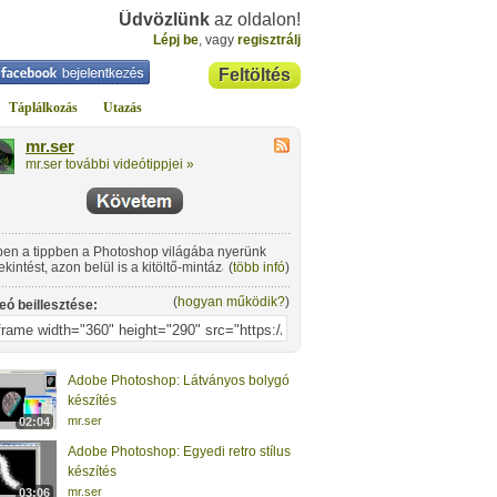
Üdvözlünk
az oldalon!
Lépj be
, vagy
regisztrálj
Feltöltés
Táplálkozás
Utazás
mr.ser
mr.ser további videótippjei »
en a tippben a Photoshop világába nyerünk
ekintést, azon belül is a kitöltő-mintázatokat
(
több infó
)
juk alaposabban megvizsgálni.
(
hogyan működik?
)
eó beillesztése:
Adobe Photoshop: Látványos bolygó
készítés
mr.ser
02:04
Adobe Photoshop: Egyedi retro stílus
készítés
mr.ser
03:06