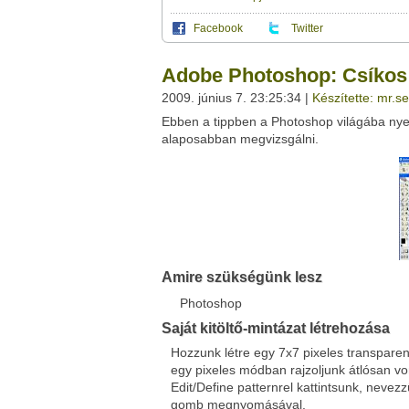
Facebook
Twitter
Ez a videótipp a következő klub(ok)ba tartoz
A(z) "Adobe Photoshop: Csíkos kitöltő-mint
Adobe Photoshop: Csíkos k
saját leveleződet
,
vagy
ezt a felületet:
Ez a videó nem még nem tartozik egy kl
2009. június 7. 23:25:34 |
Készítette: mr.se
Neved:
Ebben a tippben a Photoshop világába nyerü
Ha van egy kis időd,
nézz szét meglévő klubja
E-mail címed:
alaposabban megvizsgálni.
Címzett e-mail címe:
Facebook
Twitter
Amire szükségünk lesz
Del.icio.us
Live
Photoshop
Saját kitöltő-mintázat létrehozása
Hozzunk létre egy 7x7 pixeles transparen
egy pixeles módban rajzoljunk átlósan vona
Edit/Define patternrel kattintsunk, nevezzü
gomb megnyomásával.