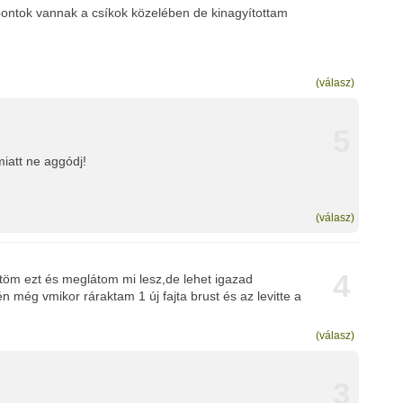
pontok vannak a csíkok közelében de kinagyítottam
(válasz)
5
miatt ne aggódj!
(válasz)
4
ltöm ezt és meglátom mi lesz,de lehet igazad
n még vmikor ráraktam 1 új fajta brust és az levitte a
(válasz)
3