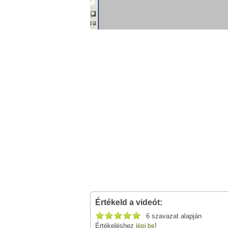
Értékeld a videót:
6 szavazat alapján
Értékeléshez
!
lépj be