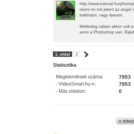
http://www.tutorial.hu/photos
nézni mi mit jelent az angol
kattintani, vagy ilyesmi.
Mellesleg nálam akkor volt 
amin a Photoshop van. Rakd 
1. oldal
2
Statisztika
7953
Megtekintések száma:
7953
- VideoSmart.hu-n:
0
- Más oldalon:
« viss