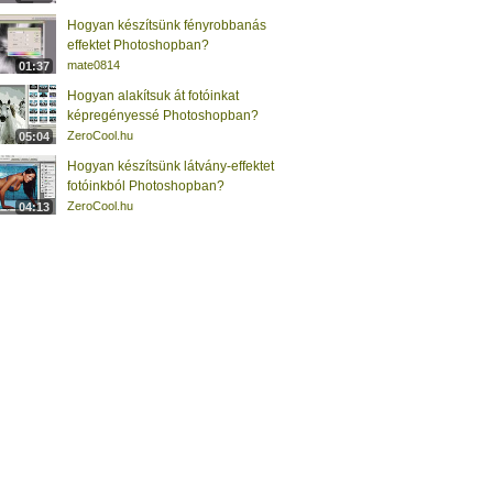
Hogyan készítsünk fényrobbanás
effektet Photoshopban?
mate0814
01:37
Hogyan alakítsuk át fotóinkat
képregényessé Photoshopban?
ZeroCool.hu
05:04
Hogyan készítsünk látvány-effektet
fotóinkból Photoshopban?
ZeroCool.hu
04:13