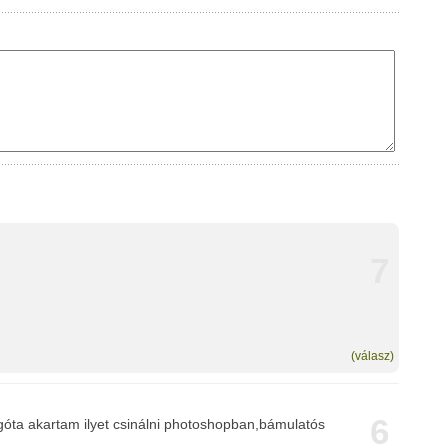
7
(válasz)
6
góta akartam ilyet csinálni photoshopban,bámulatós