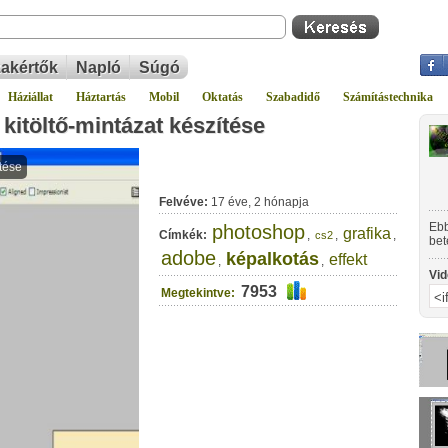
akértők
Napló
Súgó
Háziállat
Háztartás
Mobil
Oktatás
Szabadidő
Számítástechnika
itöltő-mintázat készítése
Felvéve:
17 éve, 2 hónapja
Ebb
photoshop
grafika
Címkék:
,
,
,
cs2
bet
adobe
fog
képalkotás
effekt
,
,
Vid
7953
Megtekintve: