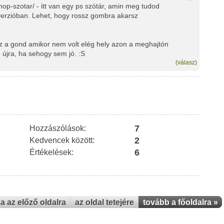
hop-szotar/ - itt van egy ps szótár, amin meg tudod
 verzióban. Lehet, hogy rossz gombra akarsz
ez a gond amikor nem volt elég hely azon a meghajtón
újra, ha sehogy sem jó. :S
(válasz)
7
Hozzászólások:
2
Kedvencek között:
6
Értékelések:
za az előző oldalra
az oldal tetejére
tovább a főoldalra »