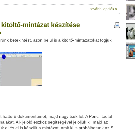
további opciók »
ik:
megosztásához használhatod a
ázat készítése" című videótipp
itöltő-mintázat készítése
ubhoz sem.
r
Üzenet (opcionális):
nk betekintést, azon belül is a kitöltő-mintázatokat fogjuk
!
ink között
Google
Digg
t hátterű dokumentumot, majd nagyítsuk fel. A Pencil toolal
lakat. A kijelölő eszköz segítségével jelöljük ki, majd az
k el és el is készült a mintázat, amit ki is próbálhatunk az S