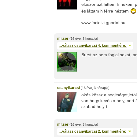
először azt hittem h nekem 
és láttam h férre néztem
www.focidizi.gportal.hu
mr.ser
(16 éve, 3 hónapja)
...válasz
csanyikarcsi
4. kommentjére:
Burst az nem foglal sokat, a
csanyikarcsi
(16 éve, 3 hónapja)
okés kössz a segitséget,letö
van,hogy kevés a hely,mert é
szabad hely-t
mr.ser
(16 éve, 3 hónapja)
...válasz
csanyikarcsi
2. kommentjére: