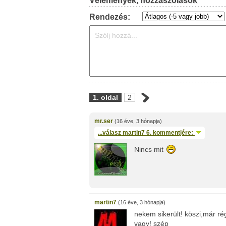
Vélemények, hozzászólások
Rendezés:
1. oldal
2
mr.ser
(16 éve, 3 hónapja)
...válasz
martin7
6. kommentjére:
Nincs mit
martin7
(16 éve, 3 hónapja)
nekem sikerült! köszi,már ré
vagy! szép