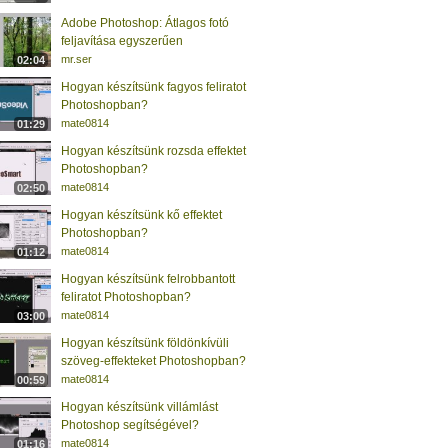
Adobe Photoshop: Átlagos fotó
feljavítása egyszerűen
mr.ser
02:04
Hogyan készítsünk fagyos feliratot
Photoshopban?
mate0814
01:29
Hogyan készítsünk rozsda effektet
Photoshopban?
mate0814
02:50
Hogyan készítsünk kő effektet
Photoshopban?
mate0814
01:12
Hogyan készítsünk felrobbantott
feliratot Photoshopban?
mate0814
03:00
Hogyan készítsünk földönkívüli
szöveg-effekteket Photoshopban?
mate0814
00:59
Hogyan készítsünk villámlást
Photoshop segítségével?
mate0814
01:16