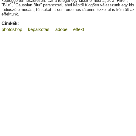
képfüggő természetesen. Ezt a réteget egy kicsit elmoshatjuk a "Filter",
"Blur", "Gaussian Blur" paranccsal, ahol képtől függően válasszunk egy kis
rádiuszú elmosást, túl sokat itt sem érdemes rátenni. Ezzel el is készült az
effektünk.
Címkék:
photoshop
képalkotás
adobe
effekt