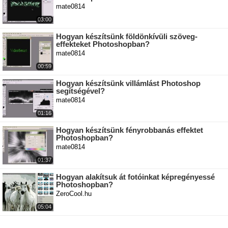
mate0814
03:00
Hogyan készítsünk földönkívüli szöveg-
effekteket Photoshopban?
mate0814
00:59
Hogyan készítsünk villámlást Photoshop
segítségével?
mate0814
01:16
Hogyan készítsünk fényrobbanás effektet
Photoshopban?
mate0814
01:37
Hogyan alakítsuk át fotóinkat képregényessé
Photoshopban?
ZeroCool.hu
05:04