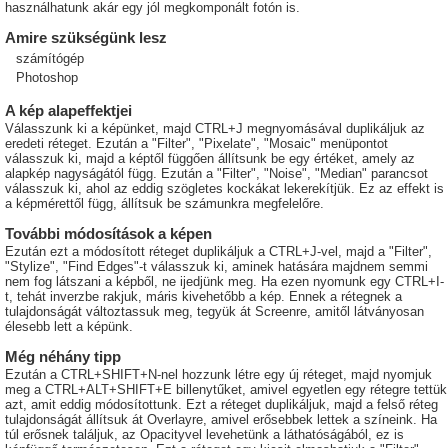
használhatunk akár egy jól megkomponált fotón is.
Amire szükségünk lesz
számítógép
Photoshop
A kép alapeffektjei
Válasszunk ki a képünket, majd CTRL+J megnyomásával duplikáljuk az
eredeti réteget. Ezután a "Filter", "Pixelate", "Mosaic" menüpontot
válasszuk ki, majd a képtől függően állítsunk be egy értéket, amely az
alapkép nagyságától függ. Ezután a "Filter", "Noise", "Median" parancsot
válasszuk ki, ahol az eddig szögletes kockákat lekerekítjük. Ez az effekt is
a képmérettől függ, állítsuk be számunkra megfelelőre.
További módosítások a képen
Ezután ezt a módosított réteget duplikáljuk a CTRL+J-vel, majd a "Filter",
"Stylize", "Find Edges"-t válasszuk ki, aminek hatására majdnem semmi
nem fog látszani a képből, ne ijedjünk meg. Ha ezen nyomunk egy CTRL+I-
t, tehát inverzbe rakjuk, máris kivehetőbb a kép. Ennek a rétegnek a
tulajdonságát változtassuk meg, tegyük át Screenre, amitől látványosan
élesebb lett a képünk.
Még néhány tipp
Ezután a CTRL+SHIFT+N-nel hozzunk létre egy új réteget, majd nyomjuk
meg a CTRL+ALT+SHIFT+E billenytűket, amivel egyetlen egy rétegre tettük
azt, amit eddig módosítottunk. Ezt a réteget duplikáljuk, majd a felső réteg
tulajdonságát állítsuk át Overlayre, amivel erősebbek lettek a színeink. Ha
túl erősnek találjuk, az Opacityvel levehetünk a láthatóságából, ez is