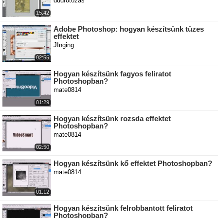
dddfotozas
15:42
Adobe Photoshop: hogyan készítsünk tüzes
effektet
JInging
02:55
Hogyan készítsünk fagyos feliratot
Photoshopban?
mate0814
01:29
Hogyan készítsünk rozsda effektet
Photoshopban?
mate0814
02:50
Hogyan készítsünk kő effektet Photoshopban?
mate0814
01:12
Hogyan készítsünk felrobbantott feliratot
Photoshopban?