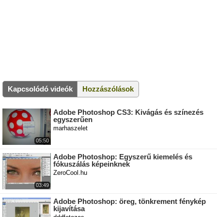
Kapcsolódó videók
Hozzászólások
Adobe Photoshop CS3: Kivágás és színezés
egyszerűen
marhaszelet
05:50
Adobe Photoshop: Egyszerű kiemelés és
fókuszálás képeinknek
ZeroCool.hu
03:49
Adobe Photoshop: öreg, tönkrement fénykép
kijavítása