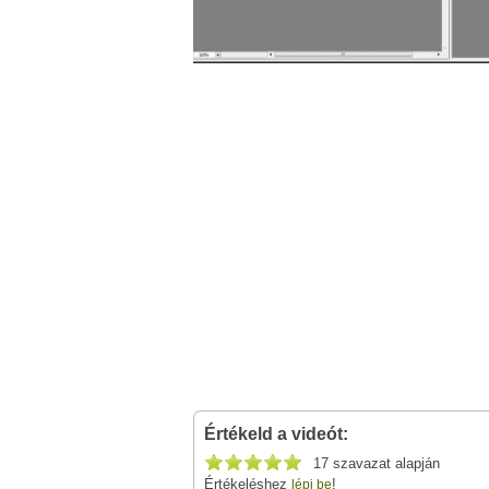
Értékeld a videót:
17 szavazat alapján
Értékeléshez
!
lépj be