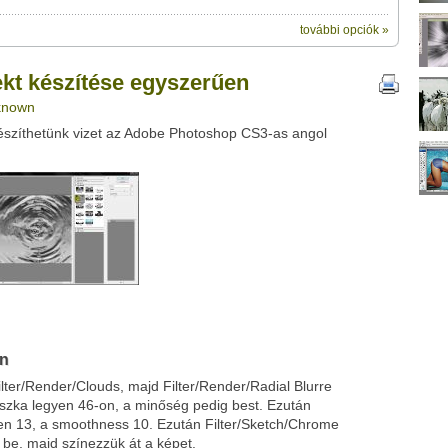
további opciók »
ik:
megosztásához használhatod a
se egyszerűen" című videótipp
kt készítése egyszerűen
ubhoz sem.
nknown
Üzenet (opcionális):
észíthetünk vizet az Adobe Photoshop CS3-as angol
!
ink között
Google
Digg
an
lter/Render/Clouds, majd Filter/Render/Radial Blurre
súszka legyen 46-on, a minőség pedig best. Ezután
egyen 13, a smoothness 10. Ezután Filter/Sketch/Chrome
k be, majd színezzük át a képet.