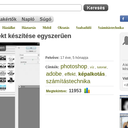
akértők
Napló
Súgó
Háziállat
Háztartás
Mobil
Oktatás
Szabadidő
Számítástechnika
kt készítése egyszerűen
Felvéve:
17 éve, 5 hónapja
A k
photoshop
Címkék:
,
,
,
víz
tutorial
kés
adobe
ang
képalkotás
effekt
,
,
,
Vid
számítástechnika
11953
Megtekintve: