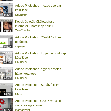
Adobe Photoshop: mozgó userbar
készítése
lehel1989
05:23
Képek és fotók tökéletesítése
interneten Photoshop nélkül
ZeroCool.hu
03:45
Adobe Photoshop: "Graffiti" stílusú
betűeffekt
csplayer
04:27
Adobe Photoshop: Egyedi üdvözlőlap
készítése
lehel1989
05:37
Adobe Photoshop: egyedi ecsetes
háttér készítése
lehel1989
04:48
Adobe Photoshop: Sugárzó felirat
készítése
CS.CS
04:37
Adobe Photoshop CS3: Kivágás és
színezés egyszerűen
marhaszelet
05:50