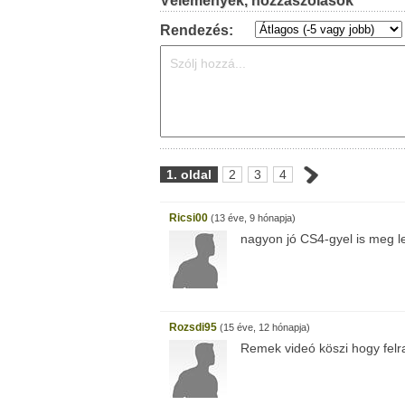
Vélemények, hozzászólások
Rendezés:
1. oldal
2
3
4
Ricsi00
(13 éve, 9 hónapja)
nagyon jó CS4-gyel is meg le
Rozsdi95
(15 éve, 12 hónapja)
Remek videó köszi hogy felr