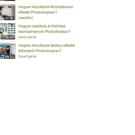
Hogyan készítsünk fényrobbanás
effektet Photoshopban?
mate0814
01:37
Hogyan alakítsuk át fotóinkat
képregényessé Photoshopban?
ZeroCool.hu
05:04
Hogyan készítsünk látvány-effektet
fotóinkból Photoshopban?
ZeroCool.hu
04:13