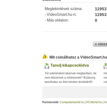
11953
Megtekintések száma:
11953
- VideoSmart.hu-n:
0
- Más oldalon:
« viss
Mit csinálhatsz a VideoSmart.h
Tanulj kikapcsolódva
Túl sokmindent akarnak megtanítani, de
Ha
nem tetszenek a módszerek? Itt játszva
na
tanulhatsz az élet minden területéről!
cs
Partnereink:
Computerworld.hu
|
PCWorld.hu
|
G