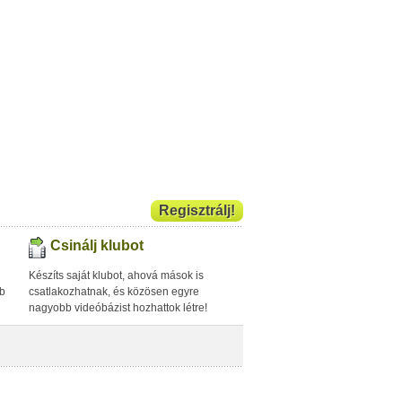
Regisztrálj!
Csinálj klubot
Készíts saját klubot, ahová mások is
bb
csatlakozhatnak, és közösen egyre
nagyobb videóbázist hozhattok létre!