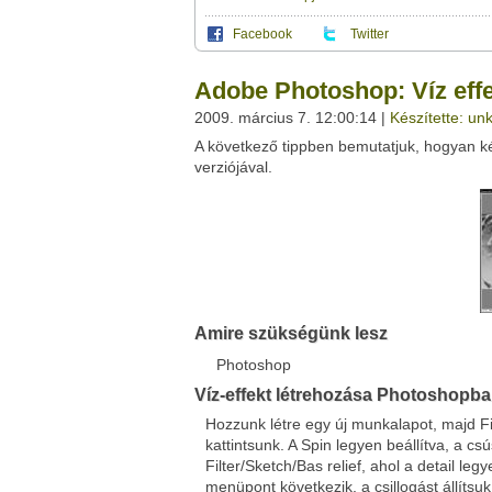
Facebook
Twitter
Ez a videótipp a következő klub(ok)ba tartoz
A(z) "Adobe Photoshop: Víz effekt készíté
Adobe Photoshop: Víz effe
saját leveleződet
,
vagy
ezt a felületet:
Ez a videó nem még nem tartozik egy kl
2009. március 7. 12:00:14 |
Készítette: u
Neved:
A következő tippben bemutatjuk, hogyan k
Ha van egy kis időd,
nézz szét meglévő klubja
E-mail címed:
verziójával.
Címzett e-mail címe:
Facebook
Twitter
Amire szükségünk lesz
Del.icio.us
Live
Photoshop
Víz-effekt létrehozása Photoshopb
Hozzunk létre egy új munkalapot, majd Fi
kattintsunk. A Spin legyen beállítva, a c
Filter/Sketch/Bas relief, ahol a detail l
menüpont következik, a csillogást állítsu