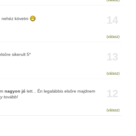
(válasz)
14
m nehéz követni
(válasz)
13
lsôre sikerult 5*
(válasz)
12
tem
nagyon jó
lett... Én legalábbis elsőre majdnem
y tovább!
(válasz)