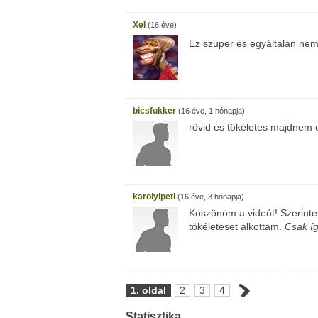
Xel
(16 éve)
Ez szuper és egyáltalán ne
bicsfukker
(16 éve, 1 hónapja)
rövid és tökéletes majdnem e
karolyipeti
(16 éve, 3 hónapja)
Köszönöm a videót! Szerin
tökéleteset alkottam.
Csak íg
1. oldal
2
3
4
Statisztika