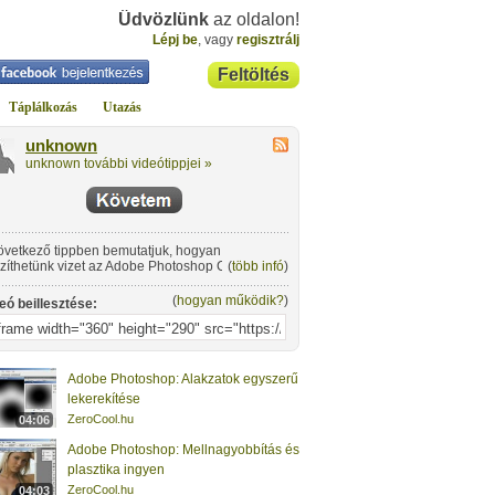
Üdvözlünk
az oldalon!
Lépj be
, vagy
regisztrálj
Feltöltés
Táplálkozás
Utazás
unknown
unknown további videótippjei »
övetkező tippben bemutatjuk, hogyan
zíthetünk vizet az Adobe Photoshop CS3-as
(
több infó
)
ol verziójával.
(
hogyan működik?
)
eó beillesztése:
Adobe Photoshop: Alakzatok egyszerű
lekerekítése
ZeroCool.hu
04:06
Adobe Photoshop: Mellnagyobbítás és
plasztika ingyen
ZeroCool.hu
04:03