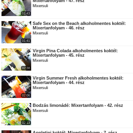
Mixertanfolyam - 47. rész
Mixersuli
01:43
Safe Sex on the Beach alkoholmentes koktél:
Mixertanfolyam - 46. rész
Mixersuli
01:41
Virgin Pina Colada alkoholmentes koktél:
Mixertanfolyam - 45. rész
Mixersuli
02:38
Virgin Summer Fresh alkoholmentes koktél:
Mixertanfolyam - 44. rész
Mixersuli
02:06
Bodzás limonádé: Mixertanfolyam - 42. rész
Mixersuli
02:13
Appletini koktél: Mixertanfolyam - 7. rész