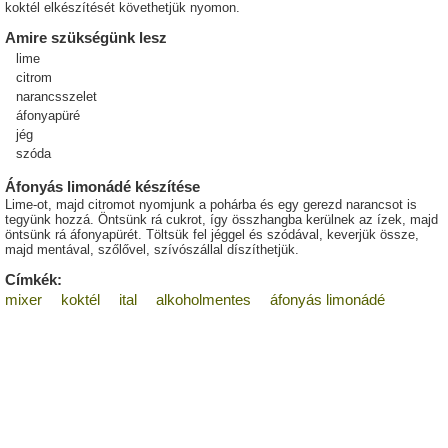
koktél elkészítését követhetjük nyomon.
Amire szükségünk lesz
lime
citrom
narancsszelet
áfonyapüré
jég
szóda
Áfonyás limonádé készítése
Lime-ot, majd citromot nyomjunk a pohárba és egy gerezd narancsot is
tegyünk hozzá. Öntsünk rá cukrot, így összhangba kerülnek az ízek, majd
öntsünk rá áfonyapürét. Töltsük fel jéggel és szódával, keverjük össze,
majd mentával, szőlővel, szívószállal díszíthetjük.
Címkék:
mixer
koktél
ital
alkoholmentes
áfonyás limonádé