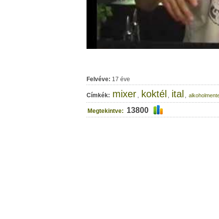
Felvéve:
17 éve
mixer
koktél
ital
Címkék:
,
,
,
alkoholment
13800
Megtekintve: