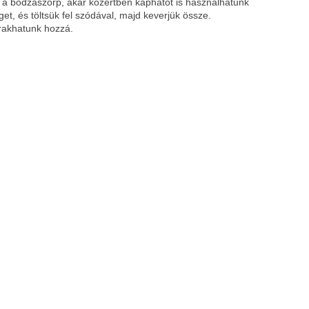
 a bodzaszörp, akár közértben kaphatót is használhatunk
et, és töltsük fel szódával, majd keverjük össze.
rakhatunk hozzá.