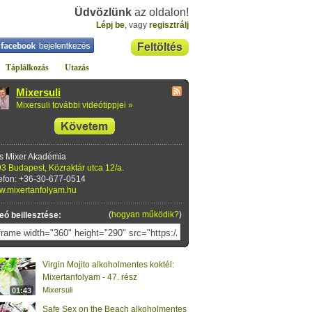
Üdvözlünk
az oldalon!
Lépj be
, vagy
regisztrálj
Feltöltés
Táplálkozás
Utazás
Mixersuli
Mixersuli további videótippjei »
s Mixer Akadémia
3 Budapest, Közraktár utca 12/a.
efon: +36-30-677-0514
.mixertanfolyam.hu
(
hogyan működik?
)
eó beillesztése:
Virgin Mojito alkoholmentes koktél:
Mixertanfolyam - 47. rész
Mixersuli
01:43
Safe Sex on the Beach alkoholmentes