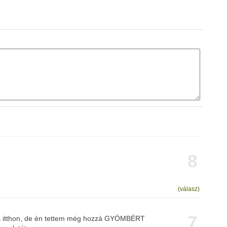
8
(válasz)
7
is itthon, de én tettem még hozzá GYÖMBÉRT