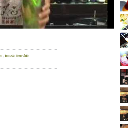
,
es
bodzás limonádé