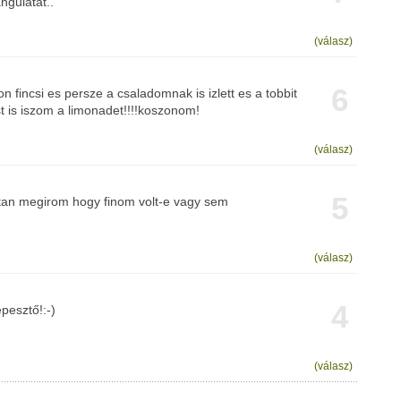
ngulatát..
(válasz)
6
 fincsi es persze a csaladomnak is izlett es a tobbit
t is iszom a limonadet!!!!koszonom!
(válasz)
5
aztan megirom hogy finom volt-e vagy sem
(válasz)
4
pesztő!:-)
(válasz)