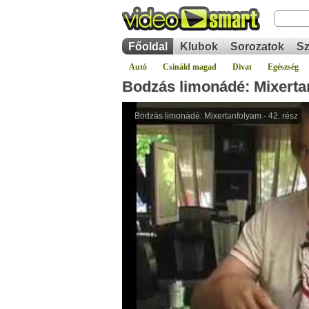
Főoldal
Klubok
Sorozatok
Sz
Autó
Csináld magad
Divat
Egészség
Bodzás limonádé: Mixertan