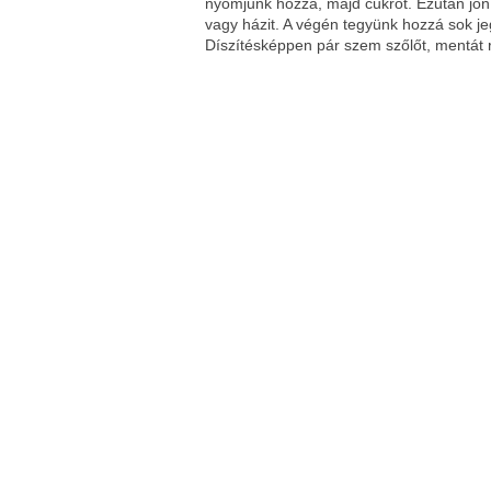
nyomjunk hozzá, majd cukrot. Ezután jön
vagy házit. A végén tegyünk hozzá sok jeg
Díszítésképpen pár szem szőlőt, mentát 