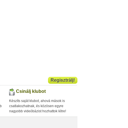
Regisztrálj!
Csinálj klubot
Készíts saját klubot, ahová mások is
bb
csatlakozhatnak, és közösen egyre
nagyobb videóbázist hozhattok létre!