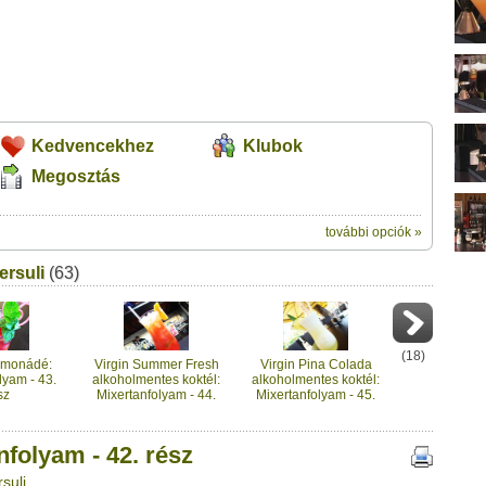
Kedvencekhez
Klubok
Megosztás
további opciók »
ik:
ersuli
(63)
megosztásához használhatod a saját
. rész" című videótipp
ubhoz sem.
Üzenet (opcionális):
!
ink között
(
18
)
imonádé:
Virgin Summer Fresh
Virgin Pina Colada
lyam - 43.
alkoholmentes koktél:
alkoholmentes koktél:
sz
Mixertanfolyam - 44.
Mixertanfolyam - 45.
rész
rész
folyam - 42. rész
suli