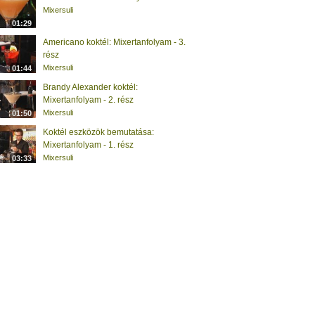
Mixersuli
01:29
Americano koktél: Mixertanfolyam - 3.
rész
Mixersuli
01:44
Brandy Alexander koktél:
Mixertanfolyam - 2. rész
Mixersuli
01:50
Koktél eszközök bemutatása:
Mixertanfolyam - 1. rész
Mixersuli
03:33