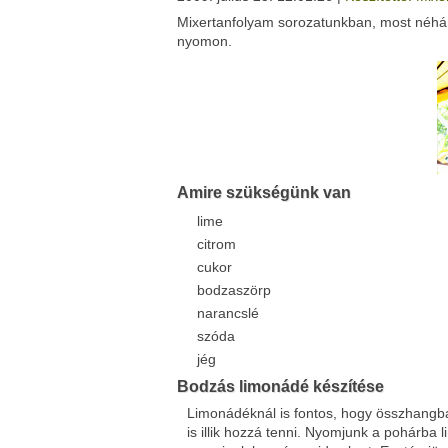
Mixertanfolyam sorozatunkban, most néhány
Facebook
Twitter
nyomon.
Del.icio.us
Live
Amire szükségünk van
lime
citrom
cukor
bodzaszörp
narancslé
szóda
jég
Bodzás limonádé készítése
Limonádéknál is fontos, hogy összhangban
is illik hozzá tenni. Nyomjunk a pohárba 