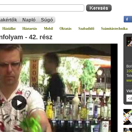
akértők
Napló
Súgó
Háziállat
Háztartás
Mobil
Oktatás
Szabadidő
Számítástechnika
folyam - 42. rész
Bol
109
Tel
www
Vid