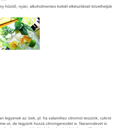
 hűsítő, nyári, alkoholmentes koktél elkészítését követhetjük
Google
Digg
 legyenek az ízek, pl. ha valamihez citromot teszünk, cukrot
lime-ot, de tegyünk hozzá citromgerezdet is. Narancslevet is