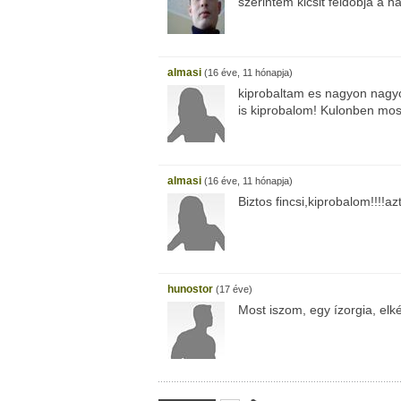
szerintem kicsit feldobja a ha
almasi
(16 éve, 11 hónapja)
kiprobaltam es nagyon nagyon
is kiprobalom! Kulonben mos
almasi
(16 éve, 11 hónapja)
Biztos fincsi,kiprobalom!!!!
hunostor
(17 éve)
Most iszom, egy ízorgia, elké