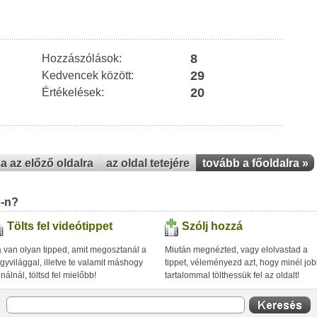
8
Hozzászólások:
29
Kedvencek között:
20
Értékelések:
za az előző oldalra
az oldal tetejére
tovább a főoldalra »
u-n?
Tölts fel videótippet
Szólj hozzá
 van olyan tipped, amit megosztanál a
Miután megnézted, vagy elolvastad a
gyvilággal, illetve te valamit máshogy
tippet, véleményezd azt, hogy minél jo
inálnál, töltsd fel mielőbb!
tartalommal tölthessük fel az oldalt!