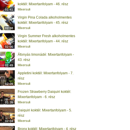
koktél: Mixertanfolyam - 46. rész
Mixersuli
01:41
Virgin Pina Colada alkoholmentes
koktél: Mixertanfolyam - 45. rész
Mixersuli
02:38
Virgin Summer Fresh alkoholmentes
koktél: Mixertanfolyam - 44. rész
Mixersuli
02:06
Áfonyás limonádé: Mixertanfolyam -
43. rész
Mixersuli
01:49
Appletini koktél: Mixertanfolyam - 7.
rész
Mixersuli
02:09
Frozen Strawberry Daiquiri koktél:
Mixertanfolyam - 6. rész
Mixersuli
01:39
Daiquiri koktél: Mixertanfolyam - 5.
rész
Mixersuli
02:04
Bronx koktél: Mixertanfolyam - 4. rész