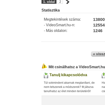
1. oldal
2
Statisztika
13800
Megtekintések száma:
12554
- VideoSmart.hu-n:
1246
- Más oldalon:
« viss
Mit csinálhatsz a VideoSmart.h
Tanulj kikapcsolódva
Túl sokmindent akarnak megtanítani, de
Ha
nem tetszenek a módszerek? Itt játszva
na
tanulhatsz az élet minden területéről!
cs