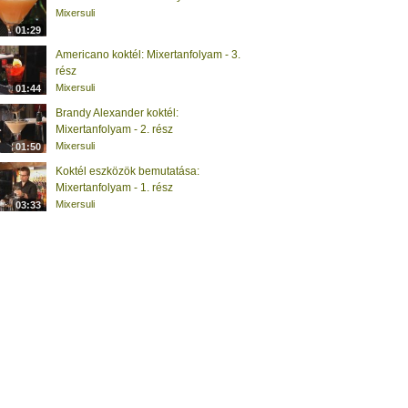
Mixersuli
01:29
Americano koktél: Mixertanfolyam - 3.
rész
Mixersuli
01:44
Brandy Alexander koktél:
Mixertanfolyam - 2. rész
Mixersuli
01:50
Koktél eszközök bemutatása:
Mixertanfolyam - 1. rész
Mixersuli
03:33