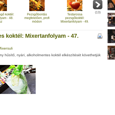
ubhoz sem.
Üzenet (opcionális):
!
ink között
(
13
)
sgő koktél:
Pezsgőbontás
Testarossa
lyam - 48.
megfelelően, profi
pezsgőkoktél:
sz
módon
Mixertanfolyam - 49.
rész
s koktél: Mixertanfolyam - 47.
Mixersuli
Google
Digg
 hűsítő, nyári, alkoholmentes koktél elkészítését követhetjük