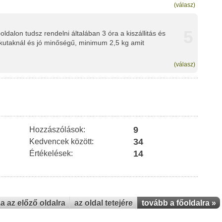
(válasz)
5
dalon tudsz rendelni általában 3 óra a kiszállitás és
 a kutaknál és jó minőségű, minimum 2,5 kg amit
(válasz)
9
Hozzászólások:
34
Kedvencek között:
14
Értékelések:
za az előző oldalra
az oldal tetejére
tovább a főoldalra »