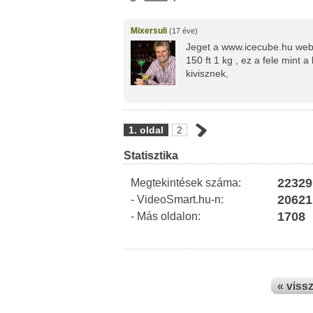
Mixersuli
(17 éve)
Jeget a www.icecube.hu webol
150 ft 1 kg , ez a fele mint
kivisznek,
1. oldal
2
Statisztika
22329
Megtekintések száma:
20621
- VideoSmart.hu-n:
1708
- Más oldalon:
« viss