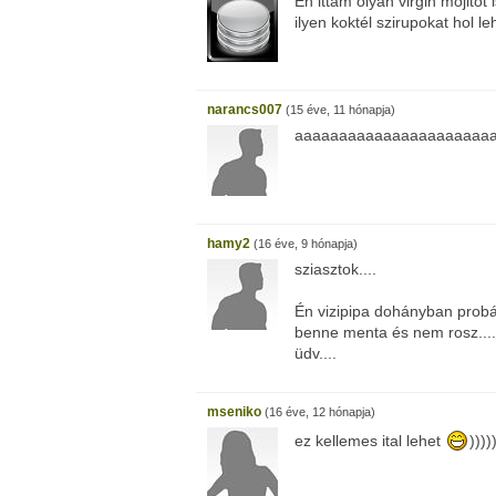
Én ittam olyan virgin mojitot
ilyen koktél szirupokat hol l
narancs007
(15 éve, 11 hónapja)
aaaaaaaaaaaaaaaaaaaaaa
hamy2
(16 éve, 9 hónapja)
sziasztok....
Én vizipipa dohányban probál
benne menta és nem rosz......
üdv....
mseniko
(16 éve, 12 hónapja)
ez kellemes ital lehet
))))