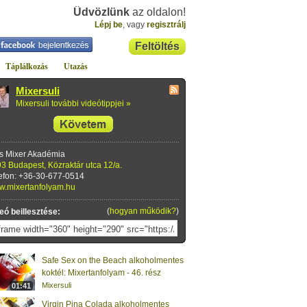
Üdvözlünk
az oldalon!
Lépj be
, vagy
regisztrálj
Feltöltés
Táplálkozás
Utazás
Mixersuli
Mixersuli további videótippjei »
s Mixer Akadémia
3 Budapest, Közraktár utca 12/a.
efon: +36-30-677-0514
.mixertanfolyam.hu
(
hogyan működik?
)
eó beillesztése:
Safe Sex on the Beach alkoholmentes
koktél: Mixertanfolyam - 46. rész
Mixersuli
01:41
Virgin Pina Colada alkoholmentes