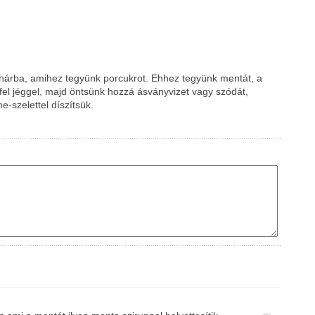
pohárba, amihez tegyünk porcukrot. Ehhez tegyünk mentát, a
k fel jéggel, majd öntsünk hozzá ásványvizet vagy szódát,
-szelettel díszítsük.