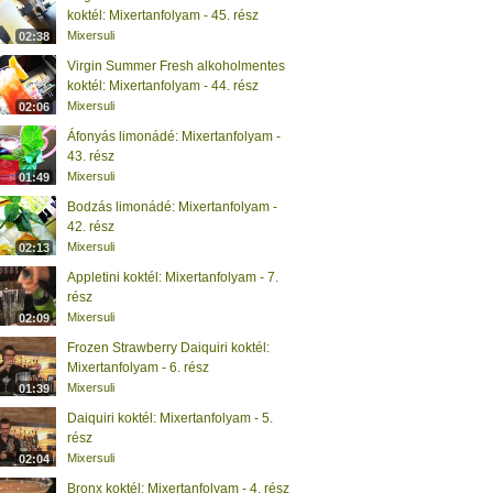
koktél: Mixertanfolyam - 45. rész
Mixersuli
02:38
Virgin Summer Fresh alkoholmentes
koktél: Mixertanfolyam - 44. rész
Mixersuli
02:06
Áfonyás limonádé: Mixertanfolyam -
43. rész
Mixersuli
01:49
Bodzás limonádé: Mixertanfolyam -
42. rész
Mixersuli
02:13
Appletini koktél: Mixertanfolyam - 7.
rész
Mixersuli
02:09
Frozen Strawberry Daiquiri koktél:
Mixertanfolyam - 6. rész
Mixersuli
01:39
Daiquiri koktél: Mixertanfolyam - 5.
rész
Mixersuli
02:04
Bronx koktél: Mixertanfolyam - 4. rész