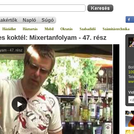
akértők
Napló
Súgó
Háziállat
Háztartás
Mobil
Oktatás
Szabadidő
Számítástechnika
s koktél: Mixertanfolyam - 47. rész
Bol
109
Tel
www
Vid