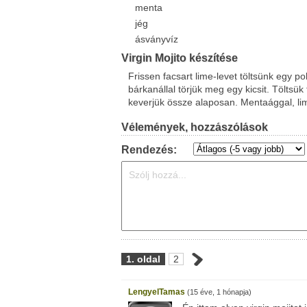
menta
jég
ásványvíz
Virgin Mojito készítése
Frissen facsart lime-levet töltsünk egy 
bárkanállal törjük meg egy kicsit. Töltsü
keverjük össze alaposan. Mentaággal, lime
Vélemények, hozzászólások
Rendezés:
1. oldal
2
LengyelTamas
(15 éve, 1 hónapja)