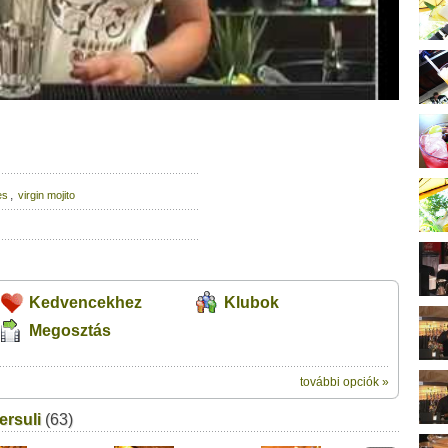
,
es
virgin mojito
Kedvencekhez
Klubok
Megosztás
további opciók »
ik:
ersuli
(63)
megosztásához
ixertanfolyam - 47. rész" című videótipp
t a felületet: