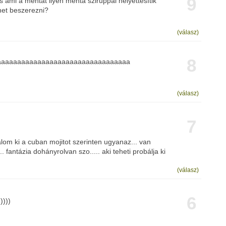
9
 is ami a mentát ilyen menta sziruppal helyettesítik
ehet beszerezni?
(válasz)
8
aaaaaaaaaaaaaaaaaaaaaaaaaaaaaaaaa
(válasz)
7
om ki a cuban mojitot szerinten ugyanaz... van
 fantázia dohányrolvan szo..... aki teheti probálja ki
(válasz)
6
)))))