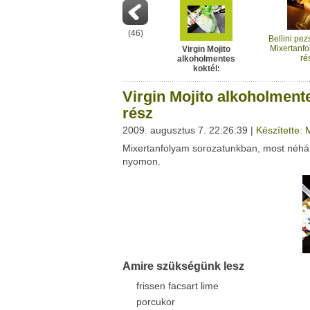
Ez a videó nem még nem tartozik egy kl
Neved:
Ha van egy kis időd,
nézz szét meglévő klubja
(
46
)
E-mail címed:
Bellini pez
Mixertanfo
Virgin Mojito
ré
alkoholmentes
Címzett e-mail címe:
koktél:
Mixertanfolyam - 47.
rész
Virgin Mojito alkoholmente
rész
2009. augusztus 7. 22:26:39 |
Készítette: 
Facebook
Twitter
Mixertanfolyam sorozatunkban, most néhány
Del.icio.us
Live
nyomon.
Amire szükségünk lesz
frissen facsart lime
porcukor