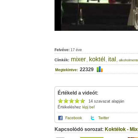
Felvéve:
17 éve
mixer
koktél
ital
Címkék:
,
,
,
alkoholment
22329
Megtekintve:
Értékeld a videót:
14 szavazat alapján
Értékeléshez
!
lépj be
Facebook
Twitter
Kapcsolódó sorozat:
Ez a videótipp a következő klub(ok)ba tartoz
Koktélok - Mix
A(z) "Virgin Mojito alkoholmentes koktél: M
használhatod a saját leveleződet
,
vagy
ez