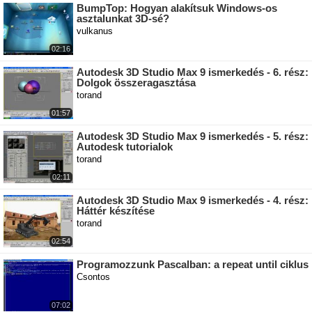
BumpTop: Hogyan alakítsuk Windows-os
asztalunkat 3D-sé?
vulkanus
02:16
Autodesk 3D Studio Max 9 ismerkedés - 6. rész:
Dolgok összeragasztása
torand
01:57
Autodesk 3D Studio Max 9 ismerkedés - 5. rész:
Autodesk tutorialok
torand
02:11
Autodesk 3D Studio Max 9 ismerkedés - 4. rész:
Háttér készítése
torand
02:54
Programozzunk Pascalban: a repeat until ciklus
Csontos
07:02