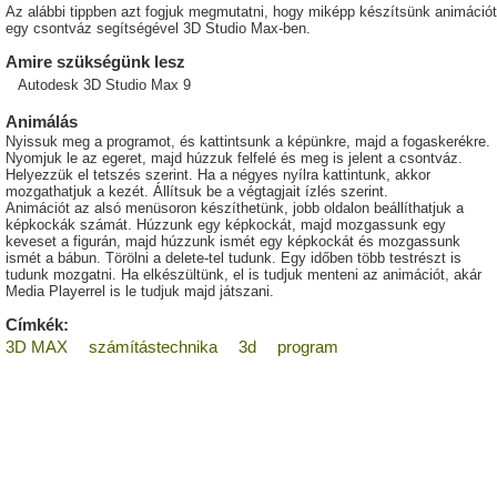
Az alábbi tippben azt fogjuk megmutatni, hogy miképp készítsünk animációt
egy csontváz segítségével 3D Studio Max-ben.
Amire szükségünk lesz
Autodesk 3D Studio Max 9
Animálás
Nyissuk meg a programot, és kattintsunk a képünkre, majd a fogaskerékre.
Nyomjuk le az egeret, majd húzzuk felfelé és meg is jelent a csontváz.
Helyezzük el tetszés szerint. Ha a négyes nyílra kattintunk, akkor
mozgathatjuk a kezét. Állítsuk be a végtagjait ízlés szerint.
Animációt az alsó menüsoron készíthetünk, jobb oldalon beállíthatjuk a
képkockák számát. Húzzunk egy képkockát, majd mozgassunk egy
keveset a figurán, majd húzzunk ismét egy képkockát és mozgassunk
ismét a bábun. Törölni a delete-tel tudunk. Egy időben több testrészt is
tudunk mozgatni. Ha elkészültünk, el is tudjuk menteni az animációt, akár
Media Playerrel is le tudjuk majd játszani.
Címkék:
3D MAX
számítástechnika
3d
program