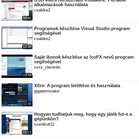
alkalmazások használata
csabike2
06:40
Programok készítése Visual Studio program
segítségével
csabike2
12:38
Saját ikonok készítése az IcoFX nevű program
segítségével
xxxx_zlevente
03:34
Xfire: A program letöltése és használata
gigaterminator
02:36
Hogyan tudhatjuk meg, hogy egy játék fut-e a
gépünkön?
szentkuti11
02:24