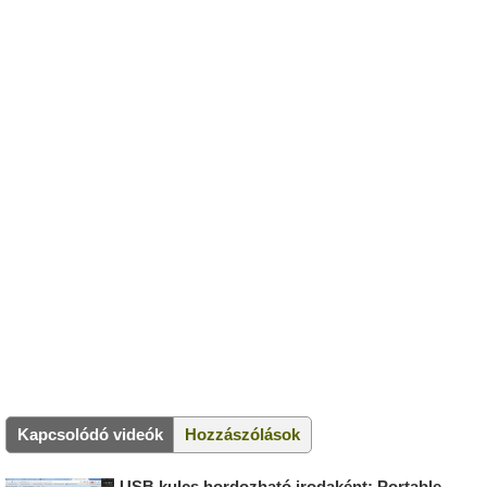
Kapcsolódó videók
Hozzászólások
USB kulcs hordozható irodaként: Portable