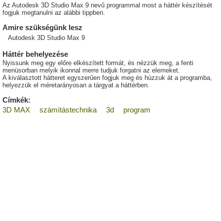
Az Autodesk 3D Studio Max 9 nevű programmal most a háttér készítését
fogjuk megtanulni az alábbi tippben.
Amire szükségünk lesz
Autodesk 3D Studio Max 9
Háttér behelyezése
Nyissunk meg egy előre elkészített formát, és nézzük meg, a fenti
menüsorban melyik ikonnal merre tudjuk forgatni az elemeket.
A kiválasztott hátteret egyszerűen fogjuk meg és húzzuk át a programba,
helyezzük el méretarányosan a tárgyat a háttérben.
Címkék:
3D MAX
számítástechnika
3d
program