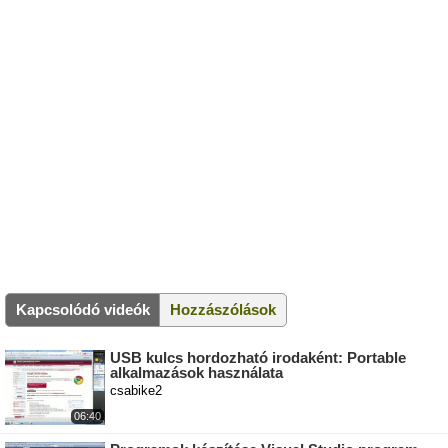
Kapcsolódó videók
Hozzászólások
USB kulcs hordozható irodaként: Portable
alkalmazások használata
csabike2
06:40