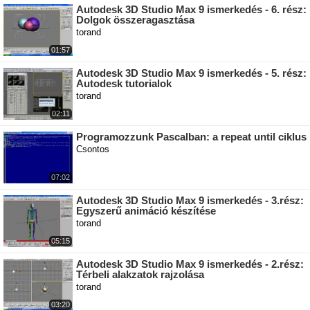
Autodesk 3D Studio Max 9 ismerkedés - 6. rész:
Dolgok összeragasztása
torand
01:57
Autodesk 3D Studio Max 9 ismerkedés - 5. rész:
Autodesk tutorialok
torand
02:11
Programozzunk Pascalban: a repeat until ciklus
Csontos
07:02
Autodesk 3D Studio Max 9 ismerkedés - 3.rész:
Egyszerű animáció készítése
torand
05:15
Autodesk 3D Studio Max 9 ismerkedés - 2.rész:
Térbeli alakzatok rajzolása
torand
03:20