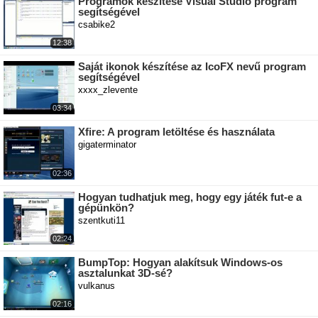
Programok készítése Visual Studio program
segítségével
csabike2
12:38
Saját ikonok készítése az IcoFX nevű program
segítségével
xxxx_zlevente
03:34
Xfire: A program letöltése és használata
gigaterminator
02:36
Hogyan tudhatjuk meg, hogy egy játék fut-e a
gépünkön?
szentkuti11
02:24
BumpTop: Hogyan alakítsuk Windows-os
asztalunkat 3D-sé?
vulkanus
02:16