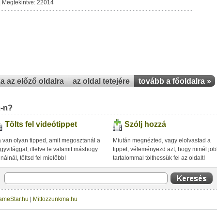
| Megtekintve: 22014
za az előző oldalra
az oldal tetejére
tovább a főoldalra »
u-n?
Tölts fel videótippet
Szólj hozzá
 van olyan tipped, amit megosztanál a
Miután megnézted, vagy elolvastad a
gyvilággal, illetve te valamit máshogy
tippet, véleményezd azt, hogy minél jo
inálnál, töltsd fel mielőbb!
tartalommal tölthessük fel az oldalt!
ameStar.hu
|
Mitfozzunkma.hu