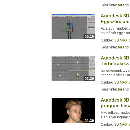
Készítette:
torand
Autodesk 3D 
Egyszerű ani
Az alábbi tippben 
animációt egy cso
05:15
Címkék:
3D MAX
,
Készítette:
torand
Autodesk 3D 
Térbeli alakz
Ismerkedjünk tová
tippben a térbeli a
03:20
Címkék:
3D MAX
,
Készítette:
torand
Autodesk 3D 
program bes
A következő tippb
alapjaival fogunk
01:39
Címkék:
3D MAX
,