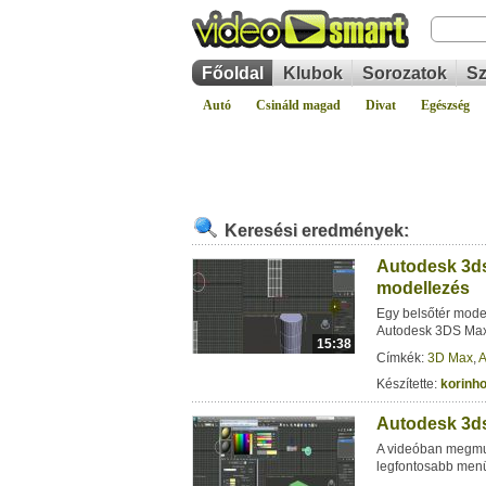
Főoldal
Klubok
Sorozatok
Sz
Autó
Csináld magad
Divat
Egészség
Keresési eredmények:
Autodesk 3ds
modellezés
Egy belsőtér model
Autodesk 3DS Max
15:38
Címkék:
3D Max
,
A
Készítette:
korinh
Autodesk 3ds
A videóban megmut
legfontosabb men