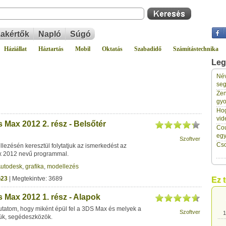
akértők
Napló
Súgó
Háziállat
Háztartás
Mobil
Oktatás
Szabadidő
Számítástechnika
Leg
Név
seg
Zen
gyo
1
Hog
vid
 Max 2012 2. rész - Belsőtér
Cou
1
eg
Szoftver
Cso
lezésén keresztül folytatjuk az ismerkedést az
 2012 nevű programmal.
1
utodesk
,
grafika
,
modellezés
o23
| Megtekintve: 3689
Ez 
1
 Max 2012 1. rész - Alapok
atom, hogy miként épül fel a 3DS Max és melyek a
Szoftver
1
ük, segédeszközök.