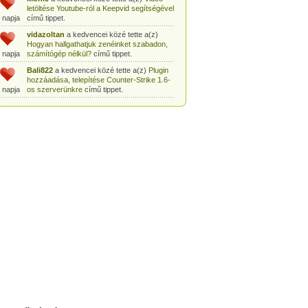
letöltése Youtube-ról a Keepvid segítségével
 napja
című tippet.
vidazoltan
a kedvencei közé tette a(z)
Hogyan hallgathatjuk zenéinket szabadon,
 napja
számítógép nélkül?
című tippet.
Bali822
a kedvencei közé tette a(z)
Plugin
hozzáadása, telepítése Counter-Strike 1.6-
 napja
os szerverünkre
című tippet.
Peter80
a kedvencei közé tette a(z)
Zene
letöltése YouTube-ról egyszerűen és
 napja
gyorsan
című tippet.
Heni77
a kedvencei közé tette a(z)
Counter
Strike: Source Szerver készítés
 napja
egyszerűen
című tippet.
Zoli94
a kedvencei közé tette a(z)
Counter-
Strike: új pályák telepítése szerverünkre
 napja
egyszerűen
című tippet.
Csabszii88
a kedvencei közé tette a(z)
MP3 letöltése videóról a VidtoMP3
 napja
segítségével
című tippet.
Lidiaa
a kedvencei közé tette a(z)
MP3
letöltése videóról a VidtoMP3 segítségével
 napja
című tippet.
tomanekpetike
a kedvencei közé tette a(z)
Counter Strike: Source Szerver készítés
 napja
egyszerűen
című tippet.