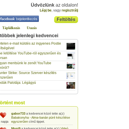
Üdvözlünk
az oldalon!
Lépj be
, vagy
regisztrálj
Feltöltés
Táplálkozás
Utazás
többek jelenlegi kedvencei
telen e-mail küldés az ingyenes Postie
ítségével
e letöltése YouTube-ról egyszerűen és
gabor733
a kedvencei közé tette a(z)
rsan
Leopárdgekkó-etetés egyszerű csipesszel
 napja
című tippet.
yan mentsünk le zenét YouTube
eóról?
gabor733
a kedvencei közé tette a(z)
nter Strike: Source Szerver készítés
Hogyan készítsünk tojáslevest?
című tippet.
 napja
yszerűen
dák Palotája: Légágyú
gabor733
a kedvencei közé tette a(z)
Hogyan készítsünk fűszeres-paradicsomos
 napja
pennét?
című tippet.
gabor733
a kedvencei közé tette a(z)
történt most
Babakonyha - Almaszósz készítése 6
 napja
hónapos kortól
című tippet.
gabor733
a kedvencei közé tette a(z)
Babakonyha - Alma-banán püré készítése
 napja
egyszerűen
című tippet.
Moni9
a kedvencei közé tette a(z)
Videó