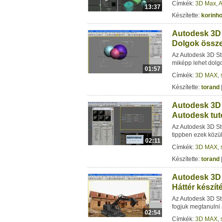
Címkék:
3D Max
,
A
13:37
Készítette:
korinh
Autodesk 3D 
Dolgok össz
Az Autodesk 3D St
miképp lehet dolgo
01:57
Címkék:
3D MAX
,
Készítette:
torand
Autodesk 3D 
Autodesk tut
Az Autodesk 3D Stu
tippben ezek közü
02:11
Címkék:
3D MAX
,
Készítette:
torand
Autodesk 3D 
Háttér készít
Az Autodesk 3D St
fogjuk megtanulni 
02:54
Címkék:
3D MAX
,