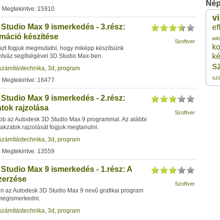
Nép
| Megtekintve: 15910
v
1
Studio Max 9 ismerkedés - 3.rész:
ef
máció készítése
wi
Szoftver
k
azt fogjuk megmutatni, hogy miképp készítsünk
1
ké
ntváz segítségével 3D Studio Max-ben.
s
számítástechnika
,
3d
,
program
1
sz
| Megtekintve: 16477
Studio Max 9 ismerkedés - 2.rész:
1
atok rajzolása
Szoftver
bb az Autodesk 3D Studio Max 9 programmal. Az alábbi
1
lakzatok rajzolását fogjuk megtanulni.
számítástechnika
,
3d
,
program
1
| Megtekintve: 13559
Studio Max 9 ismerkedés - 1.rész: A
zerzése
Szoftver
en az Autodesk 3D Studio Max 9 nevű grafikai program
 megismerkedni.
számítástechnika
,
3d
,
program