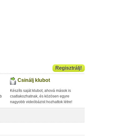
Regisztrálj!
Csinálj klubot
Készíts saját klubot, ahová mások is
bb
csatlakozhatnak, és közösen egyre
nagyobb videóbázist hozhattok létre!