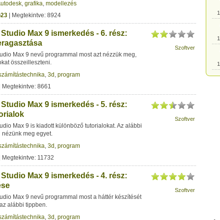
utodesk
,
grafika
,
modellezés
1
o23
| Megtekintve: 8924
Studio Max 9 ismerkedés - 6. rész:
1
eragasztása
Szoftver
udio Max 9 nevű programmal most azt nézzük meg,
kat összeilleszteni.
1
számítástechnika
,
3d
,
program
| Megtekintve: 8661
1
Studio Max 9 ismerkedés - 5. rész:
orialok
1
Szoftver
dio Max 9 is kiadott különböző tutorialokat. Az alábbi
l nézünk meg egyet.
1
számítástechnika
,
3d
,
program
| Megtekintve: 11732
1
Studio Max 9 ismerkedés - 4. rész:
ése
Szoftver
1
udio Max 9 nevű programmal most a háttér készítését
az alábbi tippben.
számítástechnika
,
3d
,
program
1