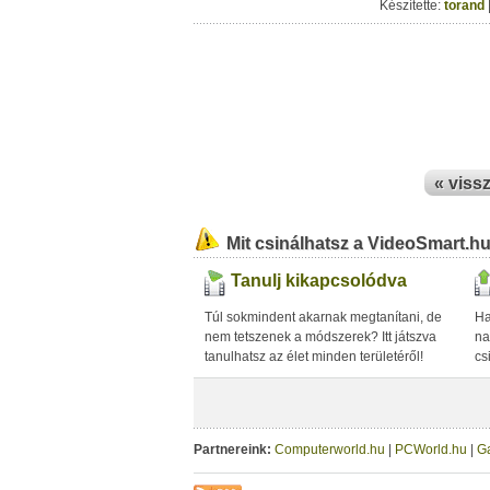
Készítette:
torand
« viss
Mit csinálhatsz a VideoSmart.h
Tanulj kikapcsolódva
Túl sokmindent akarnak megtanítani, de
Ha
nem tetszenek a módszerek? Itt játszva
na
tanulhatsz az élet minden területéről!
cs
Partnereink:
Computerworld.hu
|
PCWorld.hu
|
G