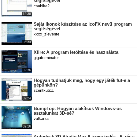
segítségével
csabike2
12:38
Saját ikonok készítése az IcoFX nevű program
segítségével
xxxx_zlevente
03:34
Xfire: A program letöltése és használata
gigaterminator
02:36
Hogyan tudhatjuk meg, hogy egy játék fut-e a
gépünkön?
szentkuti11
02:24
BumpTop: Hogyan alakítsuk Windows-os
asztalunkat 3D-sé?
vulkanus
02:16
Autodesk 3D Studio Max 9 ismerkedés - 6. rész: