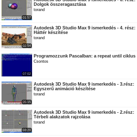
Dolgok összeragasztása
torand
01:57
Autodesk 3D Studio Max 9 ismerkedés - 4. rész:
Háttér készítése
torand
02:54
Programozzunk Pascalban: a repeat until ciklus
Csontos
07:02
Autodesk 3D Studio Max 9 ismerkedés - 3.rész:
Egyszerű animáció készítése
torand
05:15
Autodesk 3D Studio Max 9 ismerkedés - 2.rész:
Térbeli alakzatok rajzolása
torand
03:20