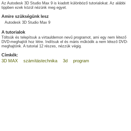
Az Autodesk 3D Studio Max 9 is kiadott különböző tutorialokat. Az alábbi
tippben ezek közül nézünk meg egyet.
Amire szükségünk lesz
Autodesk 3D Studio Max 9
A tutorialok
Töltsük és telepítsuk a virtauldemon nevű programot, ami egy nem létező
DVD-meghajtót hoz létre. Indítsuk el és máris működik a nem létező DVD-
meghajtónk. A tutorial 12 részes, nézzük végig.
Címkék:
3D MAX
számítástechnika
3d
program