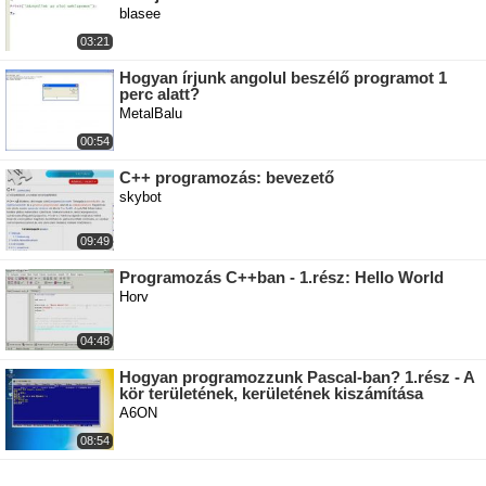
blasee
03:21
Hogyan írjunk angolul beszélő programot 1
perc alatt?
MetalBalu
00:54
C++ programozás: bevezető
skybot
09:49
Programozás C++ban - 1.rész: Hello World
Horv
04:48
Hogyan programozzunk Pascal-ban? 1.rész - A
kör területének, kerületének kiszámítása
A6ON
08:54