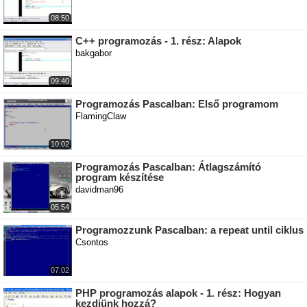
08:50
C++ programozás - 1. rész: Alapok
bakgabor
09:40
Programozás Pascalban: Első programom
FlamingClaw
10:02
Programozás Pascalban: Átlagszámító
program készítése
davidman96
05:54
Programozzunk Pascalban: a repeat until ciklus
Csontos
07:02
PHP programozás alapok - 1. rész: Hogyan
kezdjünk hozzá?