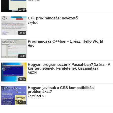
02:26
C++ programozás: bevezető
skybot
09:49
Programozás C++ban - 1.rész: Hello World
Horv
04:48
Hogyan programozzunk Pascal-ban? 1.rész - A
kör területének, kerületének kiszámítása
A6ON
08:54
Hogyan javítsuk a CSS kompatibilitási
problémákat?
ZeroCool.hu
04:14