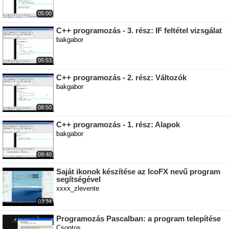
05:00
C++ programozás - 3. rész: IF feltétel vizsgálat
bakgabor
05:53
C++ programozás - 2. rész: Változók
bakgabor
08:50
C++ programozás - 1. rész: Alapok
bakgabor
09:40
Saját ikonok készítése az IcoFX nevű program
segítségével
xxxx_zlevente
03:34
Programozás Pascalban: a program telepítése
Csontos