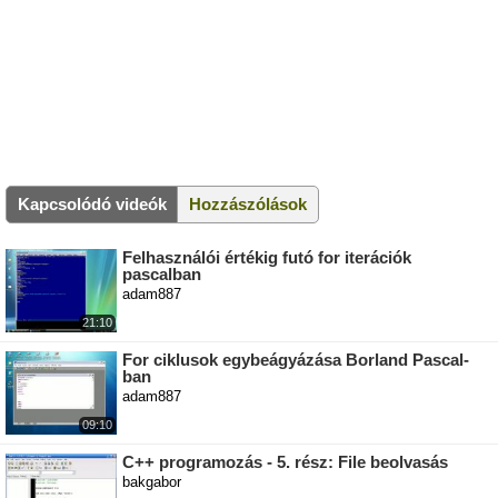
Kapcsolódó videók
Hozzászólások
Felhasználói értékig futó for iterációk
pascalban
adam887
21:10
For ciklusok egybeágyázása Borland Pascal-
ban
adam887
09:10
C++ programozás - 5. rész: File beolvasás
bakgabor