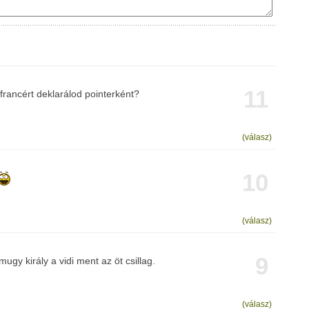
11
ancért deklarálod pointerként?
(válasz)
10
(válasz)
9
gy király a vidi ment az öt csillag.
(válasz)