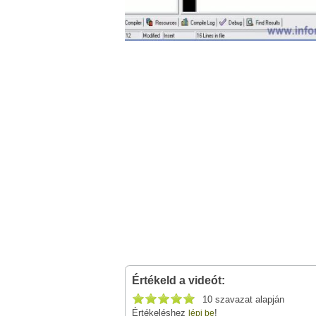
Értékeld a videót:
10 szavazat alapján
Értékeléshez
!
lépj be