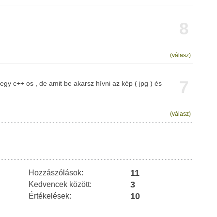
8
(válasz)
7
egy c++ os , de amit be akarsz hívni az kép ( jpg ) és
(válasz)
11
Hozzászólások:
3
Kedvencek között:
10
Értékelések: