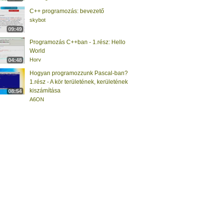
C++ programozás: bevezető
skybot
09:49
Programozás C++ban - 1.rész: Hello
World
Horv
04:48
Hogyan programozzunk Pascal-ban?
1.rész - A kör területének, kerületének
kiszámítása
08:54
A6ON