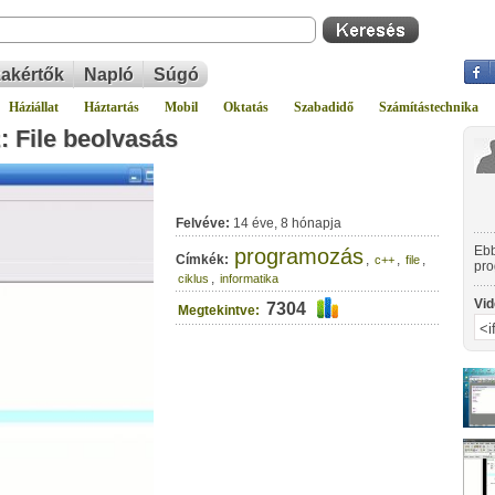
akértők
Napló
Súgó
Háziállat
Háztartás
Mobil
Oktatás
Szabadidő
Számítástechnika
: File beolvasás
Felvéve:
14 éve, 8 hónapja
Ebb
programozás
Címkék:
,
,
,
c++
file
pro
,
ciklus
informatika
Vid
7304
Megtekintve: