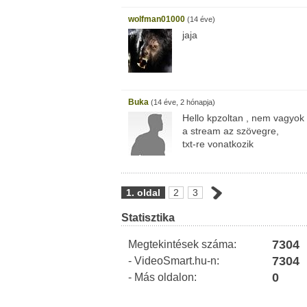
wolfman01000
(14 éve)
jaja
Buka
(14 éve, 2 hónapja)
Hello kpzoltan , nem vagyok 
a stream az szövegre,
txt-re vonatkozik
1. oldal
2
3
Statisztika
7304
Megtekintések száma:
7304
- VideoSmart.hu-n:
0
- Más oldalon: