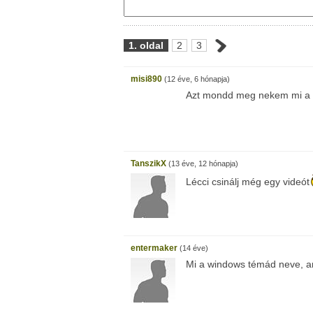
1. oldal
2
3
misi890
(12 éve, 6 hónapja)
Azt mondd meg nekem mi a fr
TanszikX
(13 éve, 12 hónapja)
Lécci csinálj még egy videót
entermaker
(14 éve)
Mi a windows témád neve, amu