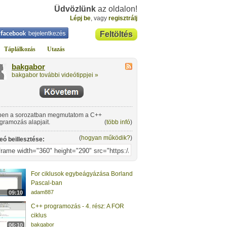
Üdvözlünk
az oldalon!
Lépj be
, vagy
regisztrálj
Feltöltés
Táplálkozás
Utazás
bakgabor
bakgabor további videótippjei »
en a sorozatban megmutatom a C++
gramozás alapjait.
(
több infó
)
(
hogyan működik?
)
eó beillesztése:
For ciklusok egybeágyázása Borland
Pascal-ban
adam887
09:10
C++ programozás - 4. rész: A FOR
ciklus
bakgabor
06:10