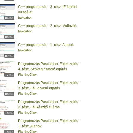
C++ programozás - 3. rész: IF feltétel
vizsgálat
bakgabor
05:53
C++ programozás - 2. rész: Változók
bakgabor
08:50
C++ programozás - 1. rész: Alapok
bakgabor
09:40
Programozás Pascalban: Fájlkezelés -
4. rész, Szöveg csatoló eljárás
FlamingClaw
17:49
Programozás Pascalban: Fájlkezelés -
3. rész, Fájl olvasó eljárás
FlamingClaw
08:36
Programozás Pascalban: Fájlkezelés -
2. rész, Fájlkészítő eljárás
FlamingClaw
18:30
Programozás Pascalban: Fájlkezelés -
1. rész, Alapok
FlamingClaw
18:13