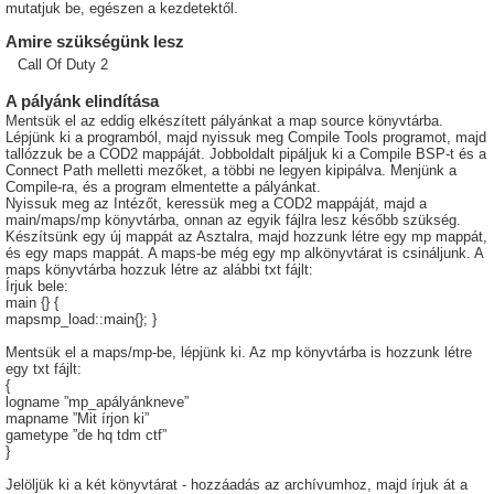
mutatjuk be, egészen a kezdetektől.
Amire szükségünk lesz
Call Of Duty 2
A pályánk elindítása
Mentsük el az eddig elkészített pályánkat a map source könyvtárba.
Lépjünk ki a programból, majd nyissuk meg Compile Tools programot, majd
tallózzuk be a COD2 mappáját. Jobboldalt pipáljuk ki a Compile BSP-t és a
Connect Path melletti mezőket, a többi ne legyen kipipálva. Menjünk a
Compile-ra, és a program elmentette a pályánkat.
Nyissuk meg az Intézőt, keressük meg a COD2 mappáját, majd a
main/maps/mp könyvtárba, onnan az egyik fájlra lesz később szükség.
Készítsünk egy új mappát az Asztalra, majd hozzunk létre egy mp mappát,
és egy maps mappát. A maps-be még egy mp alkönyvtárat is csináljunk. A
maps könyvtárba hozzuk létre az alábbi txt fájlt:
Írjuk bele:
main {} {
mapsmp_load::main{}; }
Mentsük el a maps/mp-be, lépjünk ki. Az mp könyvtárba is hozzunk létre
egy txt fájlt:
{
logname ”mp_apályánkneve”
mapname ”Mit írjon ki”
gametype ”de hq tdm ctf”
}
Jelöljük ki a két könyvtárat - hozzáadás az archívumhoz, majd írjuk át a