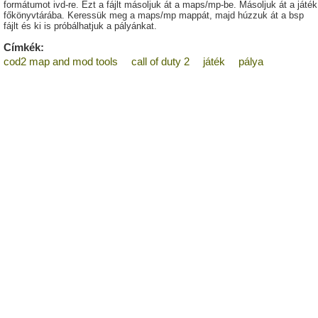
formátumot ivd-re. Ezt a fájlt másoljuk át a maps/mp-be. Másoljuk át a játék
főkönyvtárába. Keressük meg a maps/mp mappát, majd húzzuk át a bsp
fájlt és ki is próbálhatjuk a pályánkat.
Címkék:
cod2 map and mod tools
call of duty 2
játék
pálya