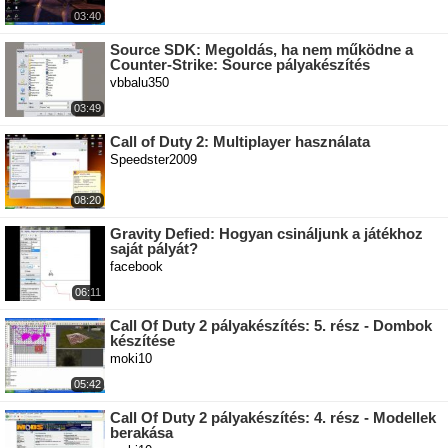
03:40
Source SDK: Megoldás, ha nem működne a
Counter-Strike: Source pályakészítés
vbbalu350
03:49
Call of Duty 2: Multiplayer használata
Speedster2009
08:20
Gravity Defied: Hogyan csináljunk a játékhoz
saját pályát?
facebook
06:11
Call Of Duty 2 pályakészítés: 5. rész - Dombok
készítése
moki10
05:42
Call Of Duty 2 pályakészítés: 4. rész - Modellek
berakása