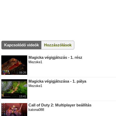
Kapcsolódó videók
Hozzászólások
Magicka végigjátszás - 1. rész
Mezoke1
09:26
Magicka végigjátszása - 1. pálya
Mezoke1
13:41
Call of Duty 2: Multiplayer beállítás
katona088