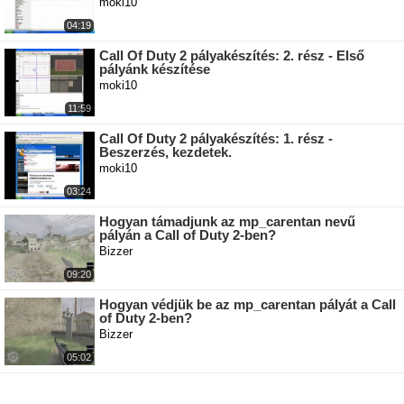
moki10
04:19
Call Of Duty 2 pályakészítés: 2. rész - Első
pályánk készítése
moki10
11:59
Call Of Duty 2 pályakészítés: 1. rész -
Beszerzés, kezdetek.
moki10
03:24
Hogyan támadjunk az mp_carentan nevű
pályán a Call of Duty 2-ben?
Bizzer
09:20
Hogyan védjük be az mp_carentan pályát a Call
of Duty 2-ben?
Bizzer
05:02