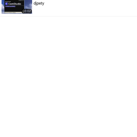
djpety
03:02