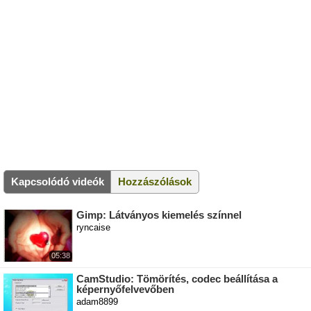
Kapcsolódó videók
Hozzászólások
Gimp: Látványos kiemelés színnel
ryncaise
05:38
CamStudio: Tömörítés, codec beállítása a
képernyőfelvevőben
adam8899