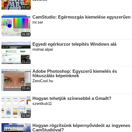
01:22
CamStudio: Egérmozgás kiemelése egyszerűen
mr.ser
01:08
Egyedi egérkurzor telepítés Windows alá
molnar.alpar
01:21
Adobe Photoshop: Egyszerű kiemelés és
fókuszálás képeinknek
ZeroCool.hu
03:49
Hogyan tehetjük színesebbé a Gmailt?
szentkuti11
01:58
Hogyan rögzítsünk képernyővideót az ingyenes
CamStudióval?