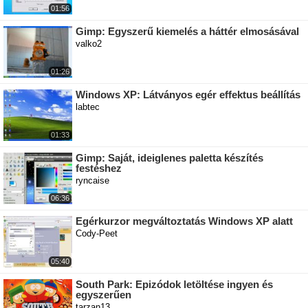
01:56
Gimp: Egyszerű kiemelés a háttér elmosásával
valko2
01:26
Windows XP: Látványos egér effektus beállítás
labtec
01:33
Gimp: Saját, ideiglenes paletta készítés
festéshez
ryncaise
06:36
Egérkurzor megváltoztatás Windows XP alatt
Cody-Peet
05:40
South Park: Epizódok letöltése ingyen és
egyszerűen
tarzan13