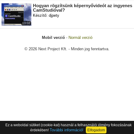
Hogyan rögzítsünk képernyővideót az ingyenes
CamStudióval?
Készítő: djpety
03:02
Mobil verzió
-
Normál verzió
© 2026 Next Project Kft. - Minden jog fenntartva.
Ez a weboldal sütiket (cookie-kat) használ a felhasználói élmény fokozásának
További információ!
érdekében!
Elfogadom