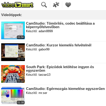
Videótippek:
CamStudio: Tömörítés, codec beállítása a
képernyőfelvevőben
Készítő: adam8899
01:56
CamStudio: Kurzor kiemelés felvételnél
Készítő: gabor99
00:43
South Park: Epizódok letöltése ingyen és
egyszerűen
Készítő: tarzan13
01:22
CamStudio: Egérmozgás kiemelése egyszerűen
Készítő: mr.ser
01:08