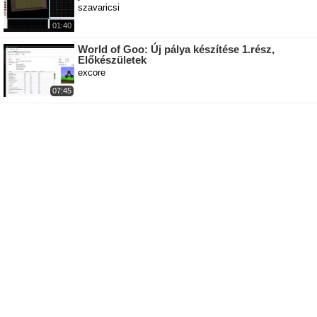
szavaricsi
01:40
World of Goo: Új pálya készítése 1.rész,
Előkészületek
excore
07:45