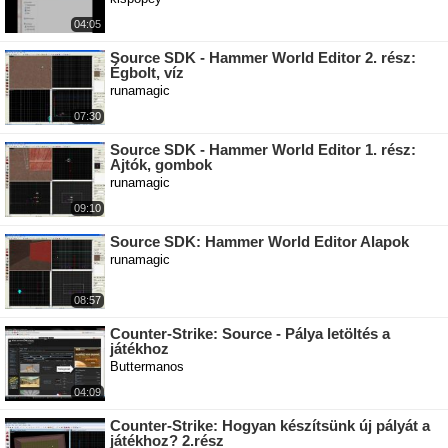
04:05
Source SDK - Hammer World Editor 2. rész:
Égbolt, víz
runamagic
07:30
Source SDK - Hammer World Editor 1. rész:
Ajtók, gombok
runamagic
09:10
Source SDK: Hammer World Editor Alapok
runamagic
08:57
Counter-Strike: Source - Pálya letöltés a
játékhoz
Buttermanos
04:09
Counter-Strike: Hogyan készítsünk új pályát a
játékhoz? 2.rész