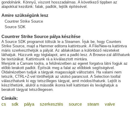
gondolnánk. Könnyű, viszont hosszadalmas. A következő tippben az
alapokkal kezdünk: falak, padlók, lejtők építésével.
Amire szükségünk lesz
Countrer Strike Source
Source SDK
Countrer Strike Source pálya készítése
A Source SDK programot töltsük le a Steamen. Írjuk be, hogy Counters
Strike Source, majd a Hammer editorra kattintsunk. A File/New-ra kattintva
máris szerkeszthetjük a pályát. Az ablakokban a különböző nézeteket
láthatjuk. Húzzunk egy téglalapot, ami a padló lesz. A Browse-zal állíthatunk
be textúrákat. Kattintsunk rá a kiválasztott mintára.
Menjünk a Camare toolra, a felülnézetben az egeret forgatva látni fogjuk az
előbb lerakott padlót. Építsük meg a falat az előbbiek segítségével.
Oldalnézetben tudjuk a tárgyak magasságát változtatni. Ha valami nem
tetszik, CTRL+Z-vel törölhetjük az utolsó parancsot. A Selection toollal
választhatunk ki egy tetszőleges tárgyat, amit módosíthatunk. Lejtőt is
készíthetünk, alulról a második ikonra kell kattintani és levághatjuk a
berakott tárgyat tetszőlegesen.
Címkék:
cs
sdk
pálya
szerkesztés
source
steam
valve