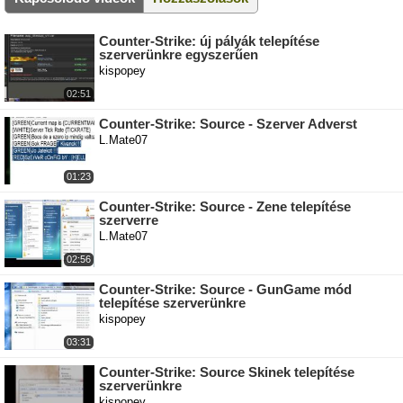
Counter-Strike: új pályák telepítése
szerverünkre egyszerűen
kispopey
02:51
Counter-Strike: Source - Szerver Adverst
L.Mate07
01:23
Counter-Strike: Source - Zene telepítése
szerverre
L.Mate07
02:56
Counter-Strike: Source - GunGame mód
telepítése szerverünkre
kispopey
03:31
Counter-Strike: Source Skinek telepítése
szerverünkre
kispopey