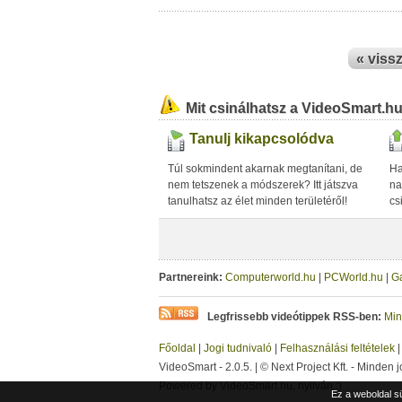
« viss
Mit csinálhatsz a VideoSmart.h
Tanulj kikapcsolódva
Túl sokmindent akarnak megtanítani, de
Ha
nem tetszenek a módszerek? Itt játszva
na
tanulhatsz az élet minden területéről!
cs
Partnereink:
Computerworld.hu
|
PCWorld.hu
|
G
Legfrissebb videótippek RSS-ben:
Min
Főoldal
|
Jogi tudnivaló
|
Felhasználási feltételek
VideoSmart - 2.0.5. | © Next Project Kft. - Minden j
Powered by VideoSmart.hu, nyilván :)
Ez a weboldal s