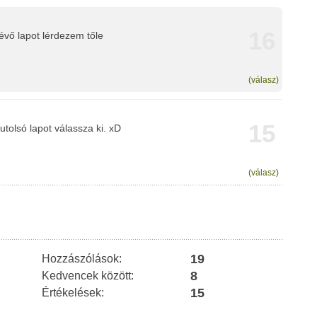
16
lévő lapot lérdezem tőle
(válasz)
15
utolsó lapot válassza ki. xD
(válasz)
19
Hozzászólások:
8
Kedvencek között:
15
Értékelések: