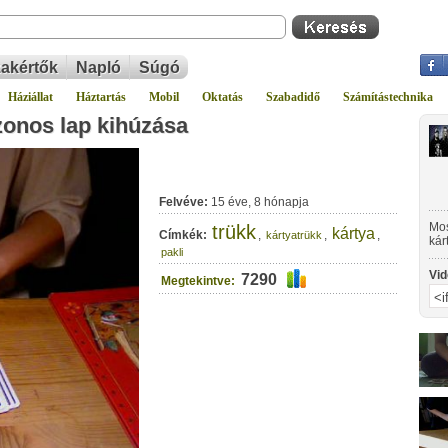
akértők
Napló
Súgó
Háziállat
Háztartás
Mobil
Oktatás
Szabadidő
Számítástechnika
zonos lap kihúzása
Felvéve:
15 éve, 8 hónapja
Mos
trükk
kártya
Címkék:
,
,
,
kártyatrükk
kár
pakli
Vid
7290
Megtekintve: