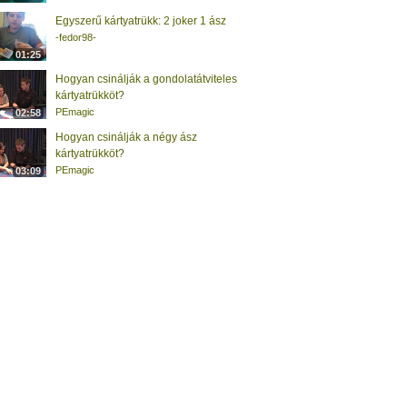
Egyszerű kártyatrükk: 2 joker 1 ász
-fedor98-
01:25
Hogyan csinálják a gondolatátviteles
kártyatrükköt?
PEmagic
02:58
Hogyan csinálják a négy ász
kártyatrükköt?
PEmagic
03:09