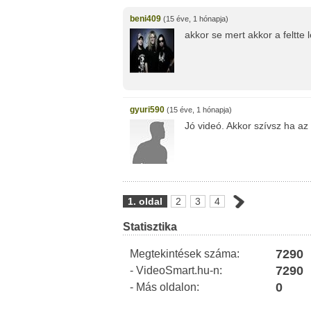
beni409
(15 éve, 1 hónapja)
akkor se mert akkor a feltte 
gyuri590
(15 éve, 1 hónapja)
Jó videó. Akkor szívsz ha az 
1. oldal
2
3
4
Statisztika
7290
Megtekintések száma:
7290
- VideoSmart.hu-n:
0
- Más oldalon: