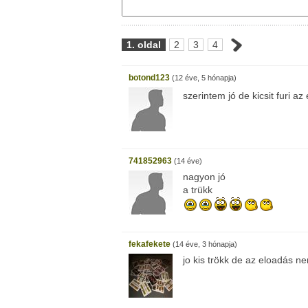
1. oldal
2
3
4
botond123
(12 éve, 5 hónapja)
szerintem jó de kicsit furi az
741852963
(14 éve)
nagyon jó
a trükk
fekafekete
(14 éve, 3 hónapja)
jo kis trökk de az eloadás n