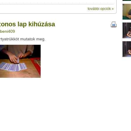
további opciók »
ik:
megosztásához használhatod a saját
ihúzása" című videótipp
zonos lap kihúzása
ubhoz sem.
 beni409
Üzenet (opcionális):
rtyatrükköt mutatok meg.
!
ink között
Google
Digg