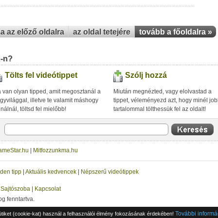
za az előző oldalra
az oldal tetejére
tovább a főoldalra »
u-n?
Tölts fel videótippet
Szólj hozzá
 van olyan tipped, amit megosztanál a
Miután megnézted, vagy elolvastad a
gyvilággal, illetve te valamit máshogy
tippet, véleményezd azt, hogy minél jo
inálnál, töltsd fel mielőbb!
tartalommal tölthessük fel az oldalt!
ameStar.hu
|
Mitfozzunkma.hu
den tipp
|
Aktuális kedvencek
|
Népszerű videótippek
|
Sajtószoba
|
Kapcsolat
og fenntartva.
További informá
ütiket (cookie-kat) használ a felhasználói élmény fokozásának érdekében!