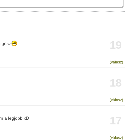
19
 egész
(válasz)
18
(válasz)
17
em a legjobb xD
(válasz)