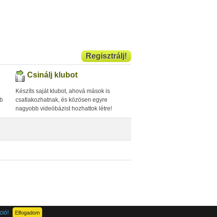
Regisztrálj!
Csinálj klubot
Készíts saját klubot, ahová mások is
bb
csatlakozhatnak, és közösen egyre
nagyobb videóbázist hozhattok létre!
ció!
Elfogadom