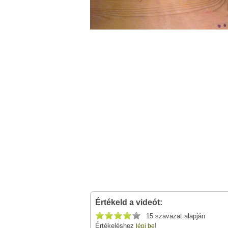
Értékeld a videót:
15 szavazat alapján
Értékeléshez
!
lépj be