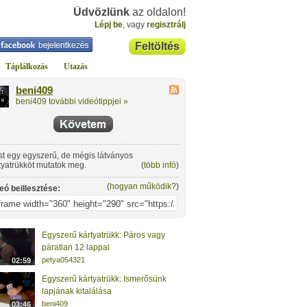
Üdvözlünk
az oldalon!
Lépj be
, vagy
regisztrálj
Feltöltés
Táplálkozás
Utazás
beni409
beni409 további videótippjei »
t egy egyszerű, de mégis látványos
tyatrükköt mutatok meg.
(
több infó
)
(
hogyan működik?
)
eó beillesztése:
Egyszerű kártyatrükk: Páros vagy
páratlan 12 lappal
petya054321
02:59
Egyszerű kártyatrükk: Ismerősünk
lapjának kitalálása
beni409
03:46