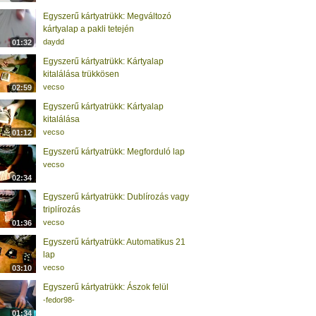
Egyszerű kártyatrükk: Megváltozó
kártyalap a pakli tetején
daydd
01:32
Egyszerű kártyatrükk: Kártyalap
kitalálása trükkösen
vecso
02:59
Egyszerű kártyatrükk: Kártyalap
kitalálása
vecso
01:12
Egyszerű kártyatrükk: Megforduló lap
vecso
02:34
Egyszerű kártyatrükk: Dublírozás vagy
triplírozás
vecso
01:36
Egyszerű kártyatrükk: Automatikus 21
lap
vecso
03:10
Egyszerű kártyatrükk: Ászok felül
-fedor98-
01:34