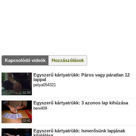
Kapcsolódó videók
Hozzászólások
Egyszerű kártyatrükk: Páros vagy páratlan 12
lappal
petya054321
02:59
Egyszerű kártyatrükk: 3 azonos lap kihúzása
beni409
02:42
Egyszerű kártyatrükk: Ismerősünk lapjának
kitalálása