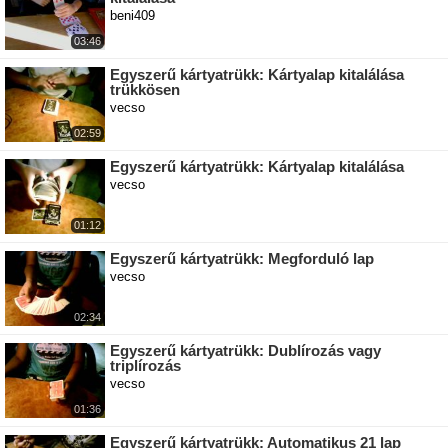
beni409
03:46
Egyszerű kártyatrükk: Kártyalap kitalálása
trükkösen
vecso
02:59
Egyszerű kártyatrükk: Kártyalap kitalálása
vecso
01:12
Egyszerű kártyatrükk: Megforduló lap
vecso
02:34
Egyszerű kártyatrükk: Dublírozás vagy
triplírozás
vecso
01:36
Egyszerű kártyatrükk: Automatikus 21 lap