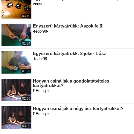
vecso
03:10
Egyszerű kártyatrükk: Ászok felül
-fedor98-
01:34
Egyszerű kártyatrükk: 2 joker 1 ász
-fedor98-
01:25
Hogyan csinálják a gondolatátviteles
kártyatrükköt?
PEmagic
02:58
Hogyan csinálják a négy ász kártyatrükköt?
PEmagic
03:09