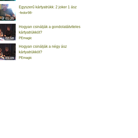
Egyszerű kártyatrükk: 2 joker 1 ász
-fedor98-
01:25
Hogyan csinálják a gondolatátviteles
kártyatrükköt?
PEmagic
02:58
Hogyan csinálják a négy ász
kártyatrükköt?
PEmagic
03:09