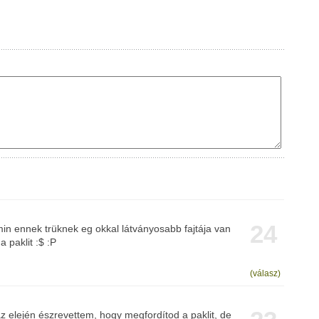
24
in ennek trüknek eg okkal látványosabb fajtája van
 paklit :$ :P
(válasz)
 elején észrevettem, hogy megfordítod a paklit, de