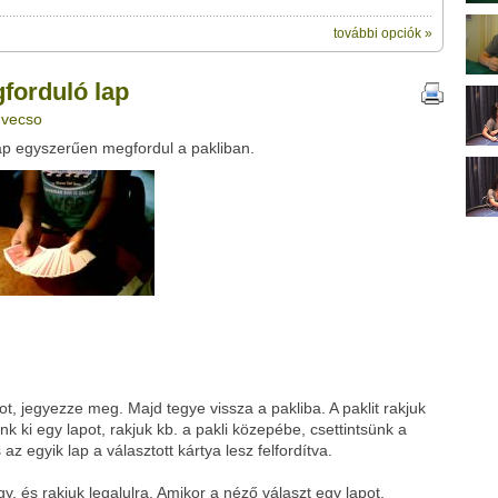
további opciók »
ik:
megosztásához használhatod a saját
" című videótipp
forduló lap
ubhoz sem.
 vecso
Üzenet (opcionális):
 lap egyszerűen megfordul a pakliban.
!
ink között
Google
Digg
t, jegyezze meg. Majd tegye vissza a pakliba. A paklit rakjuk
k ki egy lapot, rakjuk kb. a pakli közepébe, csettintsünk a
 az egyik lap a választott kártya lesz felfordítva.
y, és rakjuk legalulra. Amikor a néző választ egy lapot,