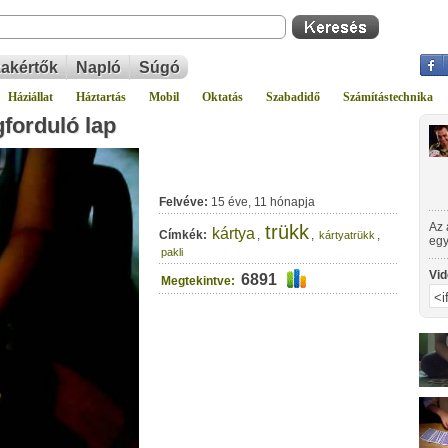
akértők
Napló
Súgó
Háziállat
Háztartás
Mobil
Oktatás
Szabadidő
Számítástechnika
forduló lap
Felvéve:
15 éve, 11 hónapja
Az 
trükk
kártya
Címkék:
,
,
,
kártyatrükk
egy
pakli
Vid
6891
Megtekintve: