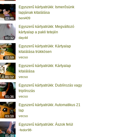
Egyszerű kártyatrükk: Ismerősünk
lapjának kitalálása
beni409
03:46
Egyszerű kártyatrükk: Megváltozó
kártyalap a pakli tetején
daydd
01:32
Egyszerű kártyatrükk: Kártyalap
kitalálása trükkösen
vecso
02:59
Egyszerű kártyatrükk: Kártyalap
kitalálása
vecso
01:12
Egyszerű kártyatrükk: Dublírozás vagy
triplírozás
vecso
01:36
Egyszerű kártyatrükk: Automatikus 21
lap
vecso
03:10
Egyszerű kártyatrükk: Ászok felül
-fedor98-
01:34