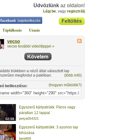
Üdvözlünk
az oldalon!
Lépj be
, vagy
regisztrálj
Feltöltés
Táplálkozás
Utazás
vecso
vecso további videótippjei »
alábbi trükkben a néző által választott lap
szerűen megfordul a pakliban.
(
több infó
)
(
hogyan működik?
)
eó beillesztése:
Egyszerű kártyatrükk: Páros vagy
páratlan 12 lappal
petya054321
02:59
Egyszerű kártyatrükk: 3 azonos lap
kihúzása
beni409
02:42