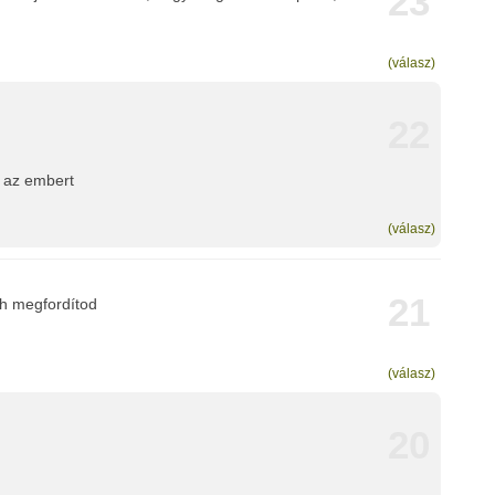
23
(válasz)
22
 az embert
(válasz)
21
i h megfordítod
(válasz)
20