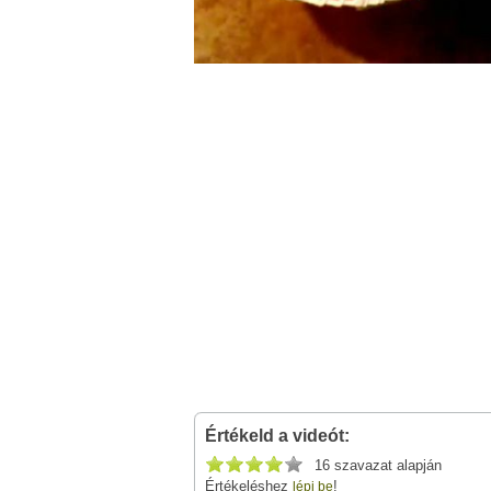
Értékeld a videót:
16 szavazat alapján
Értékeléshez
!
lépj be