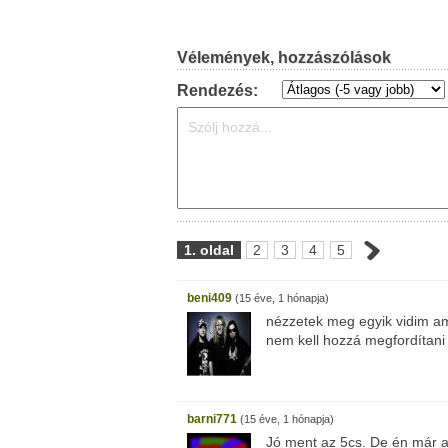
Vélemények, hozzászólások
Rendezés:
1. oldal
2
3
4
5
beni409
(15 éve, 1 hónapja)
nézzetek meg egyik vidim am
nem kell hozzá megfordítani a
barni771
(15 éve, 1 hónapja)
Jó ment az 5cs. De én már az