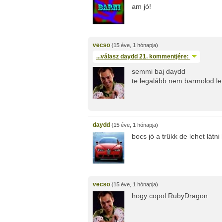
am jó!
vecso
(15 éve, 1 hónapja)
...válasz
daydd
21. kommentjére:
semmi baj daydd
te legalább nem barmolod le
daydd
(15 éve, 1 hónapja)
bocs jó a trükk de lehet látn
vecso
(15 éve, 1 hónapja)
hogy copol RubyDragon