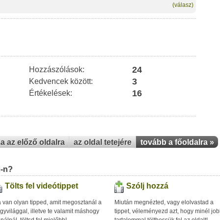
(válasz)
24
Hozzászólások:
3
Kedvencek között:
16
Értékelések:
za az előző oldalra
az oldal tetejére
tovább a főoldalra »
u-n?
Tölts fel videótippet
Szólj hozzá
 van olyan tipped, amit megosztanál a
Miután megnézted, vagy elolvastad a
gyvilággal, illetve te valamit máshogy
tippet, véleményezd azt, hogy minél jo