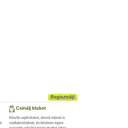
Regisztrálj!
Csinálj klubot
Készíts saját klubot, ahová mások is
bb
csatlakozhatnak, és közösen egyre