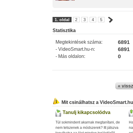
1. oldal
2
3
4
5
Statisztika
6891
Megtekintések száma:
6891
- VideoSmart.hu-n:
0
- Más oldalon:
« viss
Mit csinálhatsz a VideoSmart.h
Tanulj kikapcsolódva
Túl sokmindent akarnak megtanítani, de
Ha
nem tetszenek a módszerek? Itt játszva
na