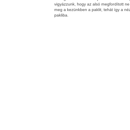
vigyázzunk, hogy az alsó megfordított ne 
meg a kezünkben a paklit, tehát így a néző
pakliba.