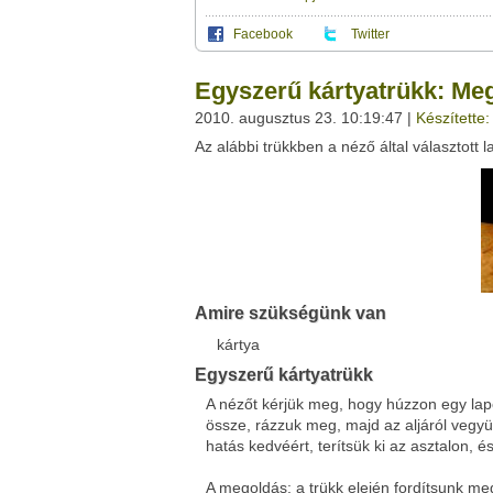
Facebook
Twitter
Ez a videótipp a következő klub(ok)ba tartoz
A(z) "Egyszerű kártyatrükk: Megforduló lap
Egyszerű kártyatrükk: Meg
leveleződet
,
vagy
ezt a felületet:
Ez a videó nem még nem tartozik egy kl
2010. augusztus 23. 10:19:47 |
Készítette:
Neved:
Az alábbi trükkben a néző által választott
Ha van egy kis időd,
nézz szét meglévő klubja
E-mail címed:
Címzett e-mail címe:
Amire szükségünk van
Facebook
Twitter
Del.icio.us
Live
kártya
Egyszerű kártyatrükk
A nézőt kérjük meg, hogy húzzon egy lapo
össze, rázzuk meg, majd az aljáról vegyün
hatás kedvéért, terítsük ki az asztalon, és
A megoldás: a trükk elején fordítsunk meg